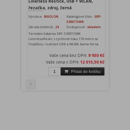
Linerless Restick, USB + WLAN,
řezačka, zdroj, černá
Výrobce:
BIXOLON
Katalogové číslo:
SRP-
S300TOWK
Záruka (měsíců):
24
Dostupnost:
skladem
Termální tiskárna SRP-S300TOWK
Linerless/Restic s rychlostí tisku 170 mm/s se
řezačkou, rozhraní USB a WLAN, barva černá.
Vaše cena bez DPH:
9 930 Kč
Vaše cena s DPH:
12 015,50 Kč
Přidat do košíku
1