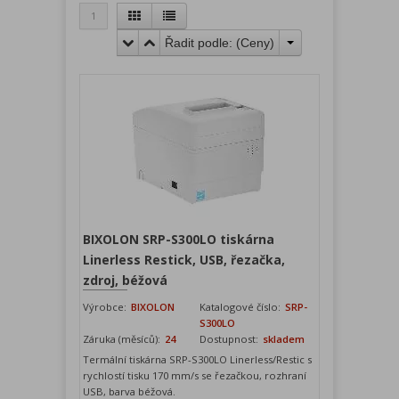
1
Řadit podle: (
Ceny
)
BIXOLON SRP-S300LO tiskárna
Linerless Restick, USB, řezačka,
zdroj, béžová
Výrobce:
BIXOLON
Katalogové číslo:
SRP-
S300LO
Záruka (měsíců):
24
Dostupnost:
skladem
Termální tiskárna SRP-S300LO Linerless/Restic s
rychlostí tisku 170 mm/s se řezačkou, rozhraní
USB, barva béžová.