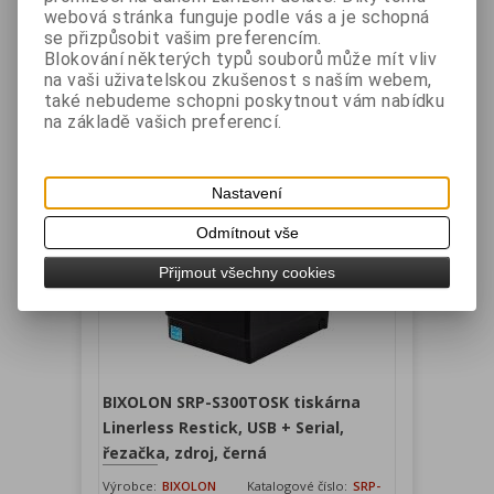
webová stránka funguje podle vás a je schopná
Termální tiskárna SRP-S300TOPWK
se přizpůsobit vašim preferencím.
Linerless/Restic s rychlostí tisku 170 mm/s se
Blokování některých typů souborů může mít vliv
řezačkou, rozhraní USB a Powered USB, barva
na vaši uživatelskou zkušenost s naším webem,
černá.
také nebudeme schopni poskytnout vám nabídku
Vaše cena bez DPH:
8 263 Kč
na základě vašich preferencí.
Vaše cena s DPH:
9 998 Kč
Přidat do košíku
Nastavení
Odmítnout vše
Přijmout všechny cookies
BIXOLON SRP-S300TOSK tiskárna
Linerless Restick, USB + Serial,
řezačka, zdroj, černá
Výrobce:
BIXOLON
Katalogové číslo:
SRP-