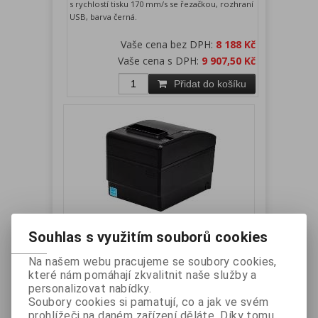
s rychlostí tisku 170 mm/s se řezačkou, rozhraní
USB, barva černá.
Vaše cena bez DPH:
8 188 Kč
Vaše cena s DPH:
9 907,50 Kč
Přidat do košíku
Souhlas s využitím souborů cookies
BIXOLON SRP-S300TOPWK tiskárna
Linerless Restick, Power USB +
Na našem webu pracujeme se soubory cookies,
Powerd USB, řezačka
které nám pomáhají zkvalitnit naše služby a
personalizovat nabídky.
Výrobce:
BIXOLON
Katalogové číslo:
SRP-
Soubory cookies si pamatují, co a jak ve svém
S300TOPWK
prohlížeči na daném zařízení děláte. Díky tomu
Záruka (měsíců):
24
Dostupnost:
skladem