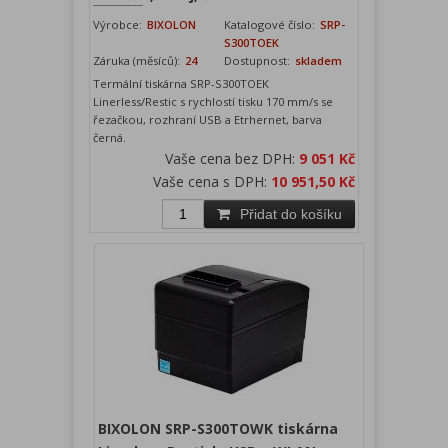
Výrobce:
BIXOLON
Katalogové číslo:
SRP-
S300TOEK
Záruka (měsíců):
24
Dostupnost:
skladem
Termální tiskárna SRP-S300TOEK
Linerless/Restic s rychlostí tisku 170 mm/s se
řezačkou, rozhraní USB a Etrhernet, barva
černá.
Vaše cena bez DPH:
9 051 Kč
Vaše cena s DPH:
10 951,50 Kč
Přidat do košíku
BIXOLON SRP-S300TOWK tiskárna