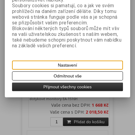
Soubory cookies si pamatují, co a jak ve svém
Přidat do košíku
prohlížeči na daném zařízení děláte. Díky tomu
webová stránka funguje podle vás a je schopná
se přizpůsobit vašim preferencím.
Blokování některých typů souborů může mít vliv
na vaši uživatelskou zkušenost s naším webem,
také nebudeme schopni poskytnout vám nabídku
na základě vašich preferencí.
ET-700 - napájecí zdroj pro ET-715,
ET-715II, ET-716, ET-716II, ET-755,
ET-756, EA-1516H
Nastavení
Výrobce:
EUROTOUCH
Katalogové číslo:
ET7PW60W
Odmítnout vše
Záruka (měsíců):
24
Dostupnost:
skladem
Přijmout všechny cookies
Napájecí zdroj dotykové systémy ET-715, ET-
715II, ET-716, ET-716II, ET-716III, ET-755, ET-756 a
dotykové monitory EA-1516H
Vaše cena bez DPH:
1 668 Kč
Vaše cena s DPH:
2 018,50 Kč
Přidat do košíku