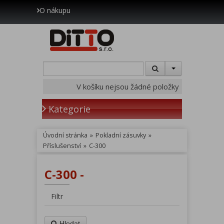
O nákupu
V košíku nejsou žádné položky
Kategorie
Úvodní stránka
»
Pokladní zásuvky
»
Příslušenství
»
C-300
C-300 -
Filtr
Hledat