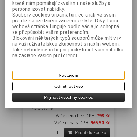
které nám pomáhají zkvalitnit naše služby a
personalizovat nabídky.
Přidat do košíku
Soubory cookies si pamatují, co a jak ve svém
prohlížeči na daném zařízení děláte. Díky tomu
webová stránka funguje podle vás a je schopná
se přizpůsobit vašim preferencím.
Blokování některých typů souborů může mít vliv
na vaši uživatelskou zkušenost s naším webem,
také nebudeme schopni poskytnout vám nabídku
na základě vašich preferencí.
Kryt uzamykatelný na vložku C-330
Nastavení
Odmítnout vše
Katalogové číslo:
Záruka (měsíců):
24
CT0335
Dostupnost:
skladem
Přijmout všechny cookies
Uzamykatelný kryt na vložku do pokladních
zásuvek C-330.
Vaše cena bez DPH:
798 Kč
Vaše cena s DPH:
965,50 Kč
Přidat do košíku