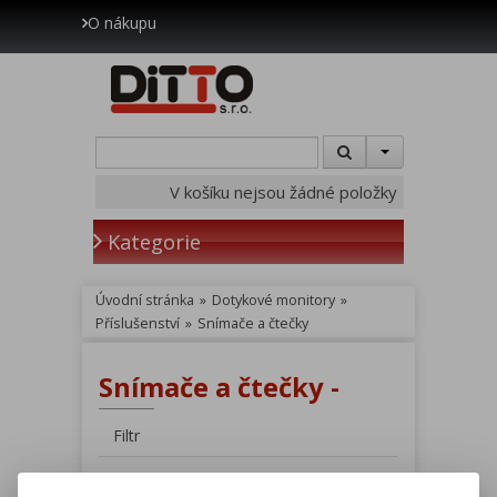
O nákupu
V košíku nejsou žádné položky
Kategorie
Úvodní stránka
»
Dotykové monitory
»
Příslušenství
»
Snímače a čtečky
Snímače a čtečky -
Filtr
Hledat