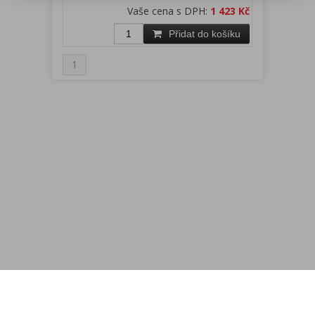
Vaše cena s DPH:
1 423 Kč
Přidat do košíku
1
Menu
Rychlá objednávka