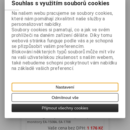
Souhlas s využitím souborů cookies
1
Na našem webu pracujeme se soubory cookies,
které nám pomáhají zkvalitnit naše služby a
Řadit podle: (
Ceny
)
personalizovat nabídky.
Soubory cookies si pamatují, co a jak ve svém
prohlížeči na daném zařízení děláte. Díky tomu
webová stránka funguje podle vás a je schopná
se přizpůsobit vašim preferencím.
Blokování některých typů souborů může mít vliv
na vaši uživatelskou zkušenost s naším webem,
také nebudeme schopni poskytnout vám nabídku
na základě vašich preferencí.
Čtečka magnetických karet pro EA-
Nastavení
1508A, EA-1708
Odmítnout vše
Výrobce:
EUROTOUCH
Katalogové číslo:
EA1MSR
Přijmout všechny cookies
Záruka (měsíců):
24
Dostupnost:
skladem
Čtečka magnetických karet stopa 1,2,3 pro
monitory EA-1508A, EA-1708
Vaše cena bez DPH:
1 176 Kč