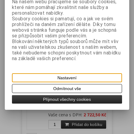
Na našem webu pracujeme se soubory cookies,
1
které nám pomáhají zkvalitnit naše služby a
personalizovat nabídky.
Řadit podle: (
Ceny
)
Soubory cookies si pamatují, co a jak ve svém
prohlížeči na daném zařízení děláte. Díky tomu
webová stránka funguje podle vás a je schopná
se přizpůsobit vašim preferencím.
Blokování některých typů souborů může mít vliv
na vaši uživatelskou zkušenost s naším webem,
také nebudeme schopni poskytnout vám nabídku
na základě vašich preferencí.
Nastavení
Stojan 600 mm, černý
Odmítnout vše
Katalogové číslo:
RSN-
Záruka (měsíců):
24
851.6005
Dostupnost:
skladem
Přijmout všechny cookies
Stojanová tyč délka 600 mm, barva černá
Vaše cena bez DPH:
2 250 Kč
Vaše cena s DPH:
2 722,50 Kč
Přidat do košíku