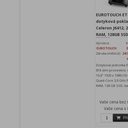
EUROTOUCH ET-
dotyková pokla
Celeron J6412, 
RAM, 128GB SS
Výrobce:
K
EUROTOUCH
Záruka (měsíců):
24
D
Dotyková jednotka
816 slim provedení,
15,6" 1920 x 1080 (16
Quad-Core 2,0 GHz F
RAM, 128 GB SSD, ba
Vaše cena bez
Vaše cena s
Př