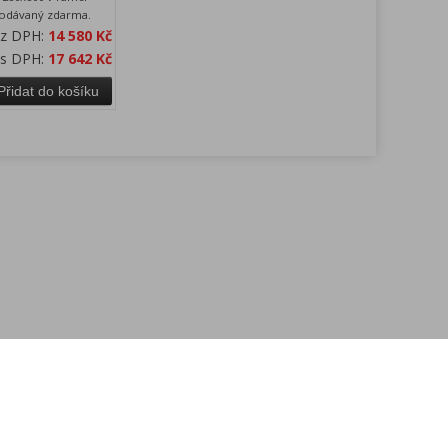
dodávaný zdarma.
ez DPH:
14 580 Kč
 s DPH:
17 642 Kč
Přidat do košíku
Kontakt
.
.