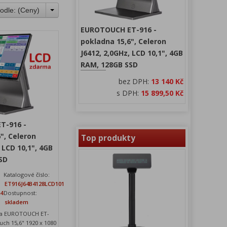
odle: (
Ceny
)
EUROTOUCH ET-916 -
pokladna 15,6", Celeron
J6412, 2,0GHz, LCD 10,1", 4GB
RAM, 128GB SSD
bez DPH:
13 140 Kč
s DPH:
15 899,50 Kč
T-916 -
", Celeron
Top produkty
 LCD 10,1", 4GB
SD
Katalogové číslo:
ET916J64B4128LCD101
24
Dostupnost:
skladem
ka EUROTOUCH ET-
uch 15,6" 1920 x 1080