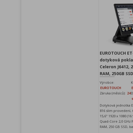
EUROTOUCH ET-
dotyková pokla
Celeron J6412, 
RAM, 250GB SS
Výrobce:
K
EUROTOUCH
Záruka (měsíců):
24
D
Dotyková jednotka
816 slim provedení,
15,6" 1920 x 1080 (16
Quad-Core 2,0 GHz F
RAM, 250 GB SSD, ba