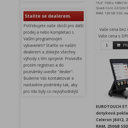
15,6" 1920 x 1080 (16
Quad-Core 2,0 GHz F
RAM, 128 GB SSD, ba
Staňte se dealerem.
Potřebujete naše zboží pro další
Vaše cena bez
prodej a nebo kompletaci s
Vaše cena s DP
Vaším programovým
vybavením? Staňte se naším
Př
dealerem a získejte všechny
výhody s tím spojené. Proveďte
prosím registraci a do
poznámky uveďte "dealer".
Budeme Vás kontaktovat a
nastavíme podmínky tak, aby
pro Vás byly co nejvýhodnější.
EUROTOUCH ET-
dotyková pokla
Celeron J6412, 
RAM, 250GB SS