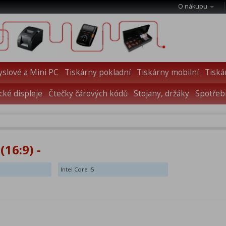
O nákupu
slové a Mini PC
Tiskárny pokladní
Tiskárny mobilní
Tiská
cké displeje
Čtečky čárových kódů
Stojany, držáky
Spotřebn
(16:9) -
Intel Core i5