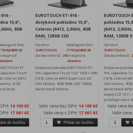
816 -
EUROTOUCH ET-916 -
EUROTOUCH E
dna 15,6",
dotyková pokladna 15,6",
pokladna 15,6
2,0GHz, 8GB
Celeron J6412, 2,0GHz, 8GB
J6412, 2,0GHz,
D
RAM, 128GB SSD
RAM, 128GB S
atalogové číslo:
Výrobce:
Katalogové číslo:
Výrobce:
ET816J64B8128
EUROTOUCH
ET916J64B8128
EUROTOUCH
ostupnost:
Záruka (měsíců):
24
Dostupnost:
Záruka (měsíců):
skladem
skladem
 EUROTOUCH ET-
Dotyková jednotka EUROTOUCH ET-
Dotyková jednot
 Capacitive Touch
916, Capacitive Touch 15,6" 1920 x 1080
916, Capacitive To
:9), Celeron J6412
(16:9), Celeron J6412 Quad-Core 2,0
(16:9), Celeron J6
anless , 8 GB
GHz Fanless , 8GB RAM, SSD 128GB,
GHz Fanless , 8G
rva černá
barva tmavě stříbrná.
barva tmavě stříb
displej LCD 10,1",
probíhající akce 
 DPH:
14 100 Kč
Vaše cena bez DPH:
14 100 Kč
Vaše cena b
 DPH:
17 061 Kč
Vaše cena s DPH:
17 061 Kč
Vaše cena
idat do košíku
Přidat do košíku