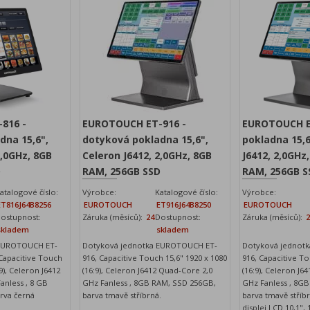
816 -
EUROTOUCH ET-916 -
EUROTOUCH E
dna 15,6",
dotyková pokladna 15,6",
pokladna 15,6
2,0GHz, 8GB
Celeron J6412, 2,0GHz, 8GB
J6412, 2,0GHz,
D
RAM, 256GB SSD
RAM, 256GB S
atalogové číslo:
Výrobce:
Katalogové číslo:
Výrobce:
ET816J64B8256
EUROTOUCH
ET916J64B8250
EUROTOUCH
ostupnost:
Záruka (měsíců):
24
Dostupnost:
Záruka (měsíců):
skladem
skladem
 EUROTOUCH ET-
Dotyková jednotka EUROTOUCH ET-
Dotyková jednot
 Capacitive Touch
916, Capacitive Touch 15,6" 1920 x 1080
916, Capacitive To
:9), Celeron J6412
(16:9), Celeron J6412 Quad-Core 2,0
(16:9), Celeron J6
anless , 8 GB
GHz Fanless , 8GB RAM, SSD 256GB,
GHz Fanless , 8G
rva černá
barva tmavě stříbrná.
barva tmavě stříb
displej LCD 10,1",