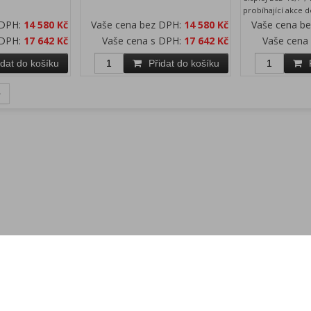
probíhající akce 
 DPH:
14 580 Kč
Vaše cena bez DPH:
14 580 Kč
Vaše cena b
 DPH:
17 642 Kč
Vaše cena s DPH:
17 642 Kč
Vaše cena
idat do košíku
Přidat do košíku