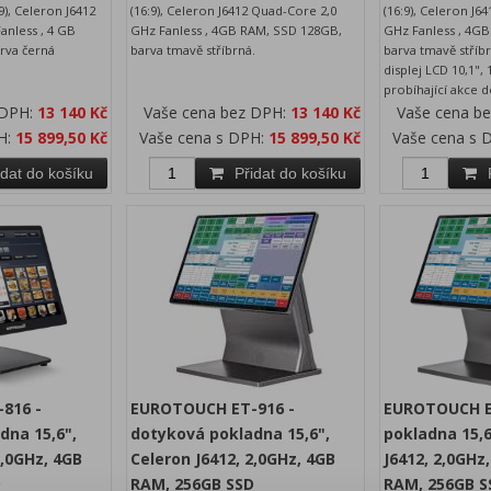
:9), Celeron J6412
(16:9), Celeron J6412 Quad-Core 2,0
(16:9), Celeron J6
anless , 4 GB
GHz Fanless , 4GB RAM, SSD 128GB,
GHz Fanless , 4G
rva černá
barva tmavě stříbrná.
barva tmavě stříb
displej LCD 10,1",
probíhající akce 
 DPH:
13 140 Kč
Vaše cena bez DPH:
13 140 Kč
Vaše cena b
H:
15 899,50 Kč
Vaše cena s DPH:
15 899,50 Kč
Vaše cena s 
idat do košíku
Přidat do košíku
816 -
EUROTOUCH ET-916 -
EUROTOUCH E
dna 15,6",
dotyková pokladna 15,6",
pokladna 15,6
2,0GHz, 4GB
Celeron J6412, 2,0GHz, 4GB
J6412, 2,0GHz,
D
RAM, 256GB SSD
RAM, 256GB S