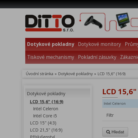
Dotykové pokladny
Dotykové monitory
Průmy
Tiskové mechanismy
Pokladní zásuvky
Zákazni
Úvodní stránka
»
Dotykové pokladny
»
LCD 15,6" (16:9)
LCD 15,6" 
Dotykové pokladny
LCD 15,6" (16:9)
Intel Celeron
Intel Celeron
Filtr
Intel Core i5
LCD 15" (4:3)
LCD 21,5" (16:9)
Hledat
Příslušenství