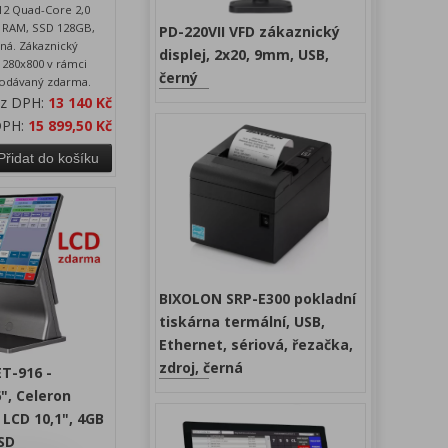
412 Quad-Core 2,0
B RAM, SSD 128GB,
PD-220VII VFD zákaznický
rná. Zákaznický
displej, 2x20, 9mm, USB,
 1280x800 v rámci
černý
dodávaný zdarma.
ez DPH:
13 140 Kč
DPH:
15 899,50 Kč
Přidat do košíku
BIXOLON SRP-E300 pokladní
tiskárna termální, USB,
Ethernet, sériová, řezačka,
zdroj, černá
T-916 -
", Celeron
 LCD 10,1", 4GB
SD