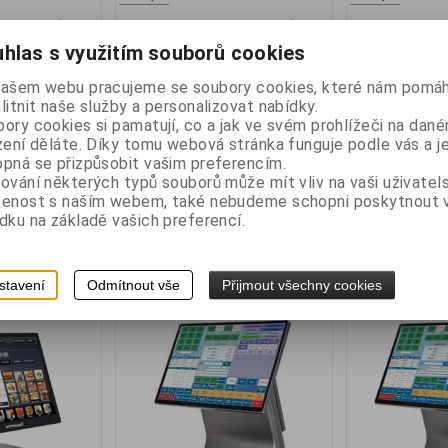
atalogové číslo:
Výrobce:
Katalogové číslo:
Výrobce:
ET816J64B4256
EUROTOUCH
ET916J64B4250
EUROTOUCH
hlas s využitím souborů cookies
ostupnost:
Záruka (měsíců):
24
Dostupnost:
Záruka (měsíců):
skladem
skladem
našem webu pracujeme se soubory cookies, které nám pomáh
 EUROTOUCH ET-
Dotyková jednotka EUROTOUCH ET-
Dotyková jednot
litnit naše služby a personalizovat nabídky.
 Capacitive Touch
916, Capacitive Touch 15,6" 1920 x 1080
916, Capacitive To
ory cookies si pamatují, co a jak ve svém prohlížeči na dan
:9), Celeron J6412
(16:9), Celeron J6412 Quad-Core 2,0
(16:9), Celeron J6
zení děláte. Díky tomu webová stránka funguje podle vás a j
anless , 4 GB
GHz Fanless , 4GB RAM, SSD 256GB,
GHz Fanless , 4G
pná se přizpůsobit vašim preferencím.
rva černá
barva tmavě stříbrná.
barva tmavě stříb
ování některých typů souborů může mít vliv na vaši uživatel
displej LCD 10,1",
šenost s naším webem, také nebudeme schopni poskytnout
probíhající akce 
dku na základě vašich preferencí.
 DPH:
13 620 Kč
Vaše cena bez DPH:
13 620 Kč
Vaše cena b
 DPH:
16 480 Kč
Vaše cena s DPH:
16 480 Kč
Vaše cena
stavení
Odmítnout vše
Přijmout všechny cookies
idat do košíku
Přidat do košíku