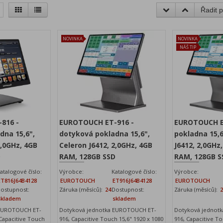
Řadit p
NOVINKA
NOVINKA
NÁŠ TIP
816 -
EUROTOUCH ET-916 -
EUROTOUCH E
dna 15,6",
dotyková pokladna 15,6",
pokladna 15,6
2,0GHz, 4GB
Celeron J6412, 2,0GHz, 4GB
J6412, 2,0GHz,
D
RAM, 128GB SSD
RAM, 128GB S
atalogové číslo:
Výrobce:
Katalogové číslo:
Výrobce:
ET816J64B4128
EUROTOUCH
ET916J64B4128
EUROTOUCH
ostupnost:
Záruka (měsíců):
24
Dostupnost:
Záruka (měsíců):
skladem
skladem
 EUROTOUCH ET-
Dotyková jednotka EUROTOUCH ET-
Dotyková jednot
 Capacitive Touch
916, Capacitive Touch 15,6" 1920 x 1080
916, Capacitive To