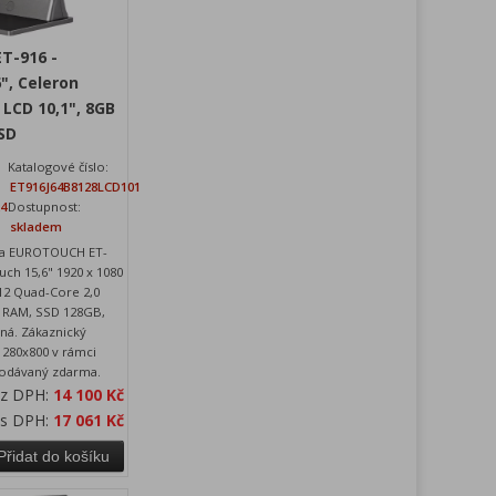
T-916 -
", Celeron
 LCD 10,1", 8GB
SD
Katalogové číslo:
ET916J64B8128LCD101
24
Dostupnost:
skladem
ka EUROTOUCH ET-
uch 15,6" 1920 x 1080
412 Quad-Core 2,0
B RAM, SSD 128GB,
rná. Zákaznický
 1280x800 v rámci
dodávaný zdarma.
ez DPH:
14 100 Kč
 s DPH:
17 061 Kč
Přidat do košíku