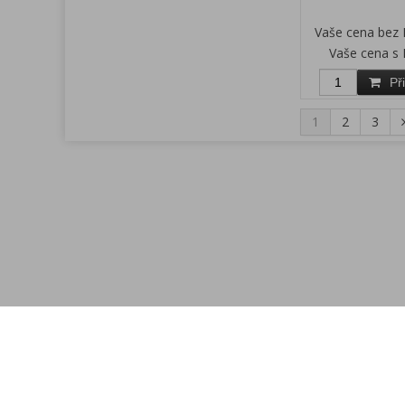
Vaše cena bez
Vaše cena s
Př
1
2
3
Menu
Rychlá objednávka
Kontakt
Obchodní podmínky
Reklamační podmínky
Jak nakupovat
Cookies