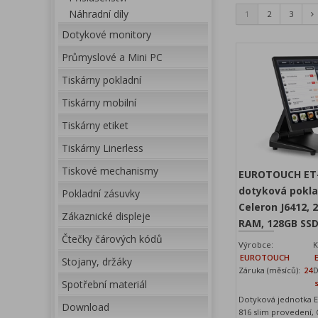
Náhradní díly
1
2
3
Dotykové monitory
Průmyslové a Mini PC
Tiskárny pokladní
Tiskárny mobilní
Tiskárny etiket
Tiskárny Linerless
Tiskové mechanismy
EUROTOUCH ET-
dotyková pokla
Pokladní zásuvky
Celeron J6412, 
Zákaznické displeje
RAM, 128GB SS
Čtečky čárových kódů
Výrobce:
K
EUROTOUCH
Stojany, držáky
Záruka (měsíců):
24
D
Spotřební materiál
Dotyková jednotka
Download
816 slim provedení,