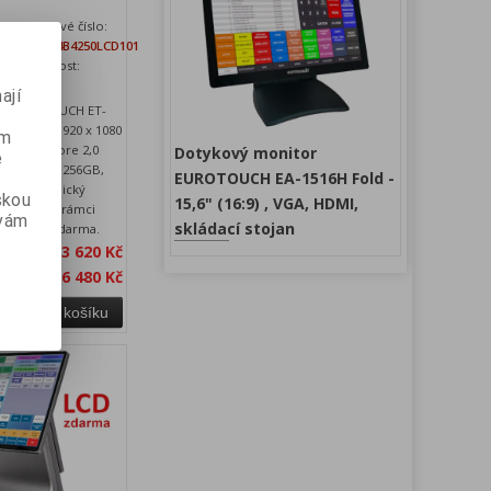
Katalogové číslo:
ET916J64B4250LCD101
24
Dostupnost:
skladem
ají
ka EUROTOUCH ET-
uch 15,6" 1920 x 1080
ém
412 Quad-Core 2,0
Dotykový monitor
e
B RAM, SSD 256GB,
EUROTOUCH EA-1516H Fold -
rná. Zákaznický
skou
15,6" (16:9) , VGA, HDMI,
 1280x800 v rámci
 vám
skládací stojan
dodávaný zdarma.
ez DPH:
13 620 Kč
 s DPH:
16 480 Kč
Přidat do košíku