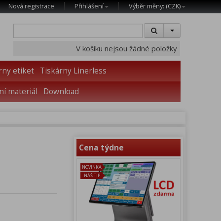
Nová registrace
Přihlášení
Výběr měny: (
CZK
)
V košíku nejsou žádné položky
rny etiket
Tiskárny Linerless
í materiál
Download
Cena týdne
NOVINKA
NÁŠ TIP