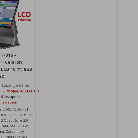
T-916 -
", Celeron
 LCD 10,1", 8GB
SD
Katalogové číslo:
ET916J64B8250LCD101
24
Dostupnost:
skladem
ka EUROTOUCH ET-
uch 15,6" 1920 x 1080
412 Quad-Core 2,0
B RAM, SSD 256GB,
rná. Zákaznický
 1280x800 v rámci