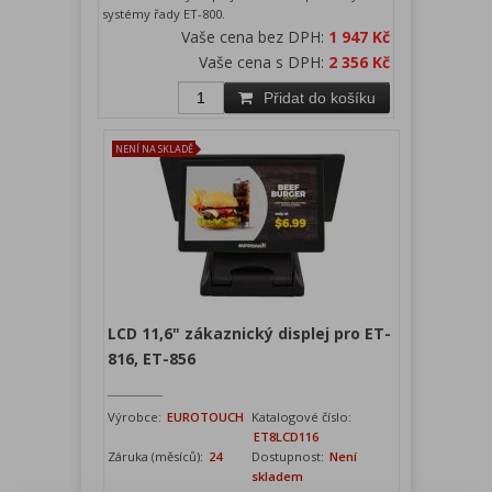
systémy řady ET-800.
Vaše cena bez DPH:
1 947 Kč
Vaše cena s DPH:
2 356 Kč
Přidat do košíku
NENÍ NA SKLADĚ
LCD 11,6" zákaznický displej pro ET-
816, ET-856
Výrobce:
EUROTOUCH
Katalogové číslo:
ET8LCD116
Záruka (měsíců):
24
Dostupnost:
Není
skladem