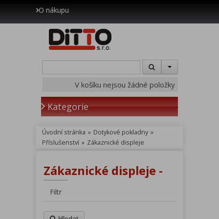
O nákupu
V košíku nejsou žádné položky
Kategorie
Úvodní stránka
»
Dotykové pokladny
»
Příslušenství
»
Zákaznické displeje
Zákaznické displeje -
Filtr
Hledat