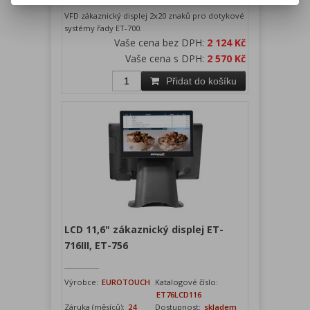
VFD zákaznický displej 2x20 znaků pro dotykové
systémy řady ET-700.
Vaše cena bez DPH:
2 124 Kč
Vaše cena s DPH:
2 570 Kč
Přidat do košíku
LCD 11,6" zákaznický displej ET-
716III, ET-756
Výrobce:
EUROTOUCH
Katalogové číslo:
ET76LCD116
Záruka (měsíců):
24
Dostupnost:
skladem