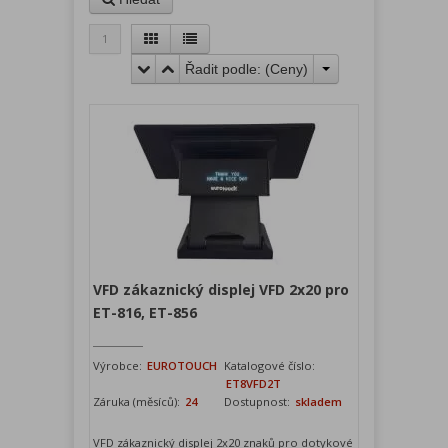
1
Řadit podle: (
Ceny
)
VFD zákaznický displej VFD 2x20 pro
ET-816, ET-856
Výrobce:
EUROTOUCH
Katalogové číslo:
ET8VFD2T
Záruka (měsíců):
24
Dostupnost:
skladem
VFD zákaznický displej 2x20 znaků pro dotykové