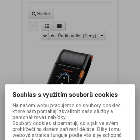
Hledat
1
Řadit podle: (
Ceny
)
Souhlas s využitím souborů cookies
BIXOLON SPP-R200IIIplusWK - WiFi
Na našem webu pracujeme se soubory cookies,
které nám pomáhají zkvalitnit naše služby a
mobilní termotiskárna 58mm, WiFi
personalizovat nabídky.
,USB,RS-232, černá
Soubory cookies si pamatují, co a jak ve svém
Výrobce:
BIXOLON
Katalogové číslo:
prohlížeči na daném zařízení děláte. Díky tomu
SPPR200IIILWK
webová stránka funguje podle vás a je schopná
Záruka (měsíců):
24
Dostupnost:
skladem