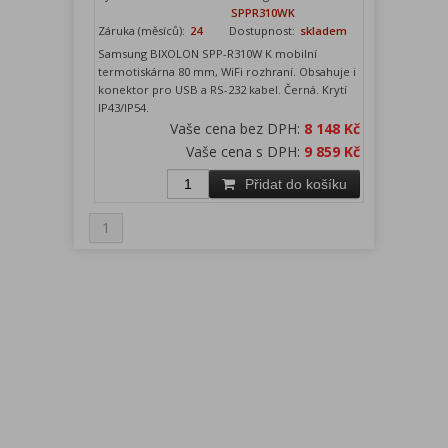
SPPR310WK
Záruka (měsíců):
24
Dostupnost:
skladem
Samsung BIXOLON SPP-R310W K mobilní
termotiskárna 80 mm, WiFi rozhraní. Obsahuje i
konektor pro USB a RS-232 kabel. Černá. Krytí
IP43/IP54.
Vaše cena bez DPH:
8 148 Kč
Vaše cena s DPH:
9 859 Kč
Přidat do košíku
1