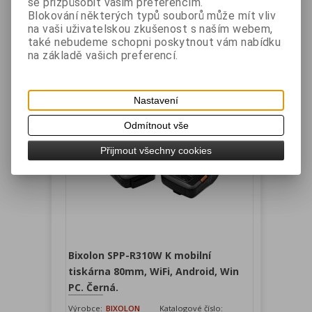
se přizpůsobit vašim preferencím.
Blokování některých typů souborů může mít vliv
Samsung BIXOLON SPP-R200IIIplus mobilní
na vaši uživatelskou zkušenost s naším webem,
termotiskárna 58 mm WiFi, konektor pro USB a
RS-232 kabel, černá
také nebudeme schopni poskytnout vám nabídku
na základě vašich preferencí.
Vaše cena bez DPH:
4 985 Kč
Vaše cena s DPH:
6 032 Kč
Nastavení
Přidat do košíku
Odmítnout vše
Přijmout všechny cookies
Bixolon SPP-R310W K mobilní
tiskárna 80mm, WiFi, Android, Win
PC. Černá.
Výrobce:
BIXOLON
Katalogové číslo: