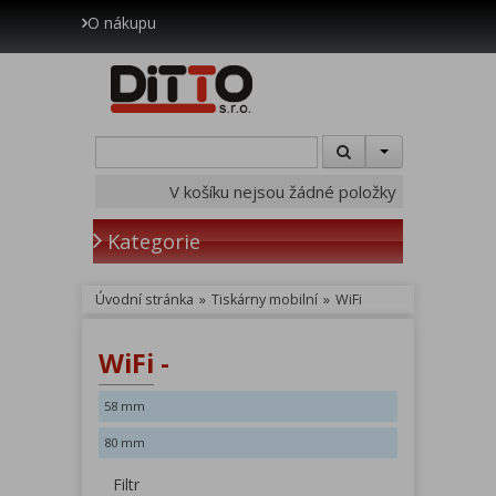
O nákupu
V košíku nejsou žádné položky
Kategorie
Úvodní stránka
»
Tiskárny mobilní
»
WiFi
WiFi -
58 mm
80 mm
Filtr