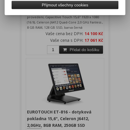
Přijmout všechny cookies
Záruka (měsíců):
24
Dostupnost:
skladem
Dotyková jednotka EUROTOUCH ET-816 slim
provedení, Capacitive Touch 15,6" 1920 x 1080
(16:9), Celeron J6412 Quad-Core 2,0 GHz Fanless ,
8 GB RAM, 128 GB SSD, barva černá
Vaše cena bez DPH:
14 100 Kč
Vaše cena s DPH:
17 061 Kč
Přidat do košíku
EUROTOUCH ET-816 - dotyková
pokladna 15,6", Celeron J6412,
2,0GHz, 8GB RAM, 250GB SSD