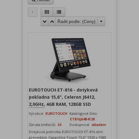
1
Řadit podle: (
Ceny
)
EUROTOUCH ET-816 - dotyková
pokladna 15,6", Celeron J6412,
2,0GHz, 4GB RAM, 128GB SSD
Výrobce:
EUROTOUCH
Katalogové číslo:
ET816J64B4128
Záruka (měsíců):
24
Dostupnost:
skladem
Dotyková jednotka EUROTOUCH ET-816 slim
provedení, Capacitive Touch 15,6" 1920 x 1080