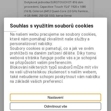
Dotyková jednotka EUROTOUCH ET-816 slim
provedení, Capacitive Touch 15,6" 1920 x 1080
(16:9), Celeron J6412 Quad-Core 2,0 GHz Fanless ,
4 GB RAM, 250 GB SSD, barva černá
Vaše cena bez DPH:
13 620 Kč
Souhlas s využitím souborů cookies
Vaše cena s DPH:
16 480 Kč
Na našem webu pracujeme se soubory cookies,
Přidat do košíku
které nám pomáhají zkvalitnit naše služby a
personalizovat nabídky.
Soubory cookies si pamatují, co a jak ve svém
prohlížeči na daném zařízení děláte. Díky tomu
webová stránka funguje podle vás a je schopná
se přizpůsobit vašim preferencím.
Blokování některých typů souborů může mít vliv
na vaši uživatelskou zkušenost s naším webem,
také nebudeme schopni poskytnout vám nabídku
na základě vašich preferencí.
EUROTOUCH ET-816 - dotyková
pokladna 15,6", Celeron J6412,
Nastavení
2,0GHz, 8GB RAM, 128GB SSD
Odmítnout vše
Výrobce:
EUROTOUCH
Katalogové číslo:
ET816J64B8128