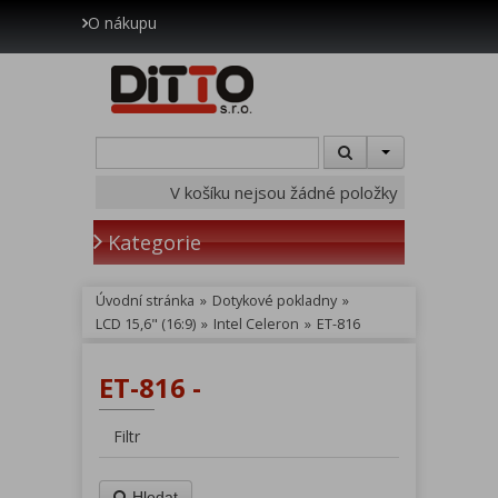
O nákupu
V košíku nejsou žádné položky
Kategorie
Úvodní stránka
»
Dotykové pokladny
»
LCD 15,6" (16:9)
»
Intel Celeron
»
ET-816
ET-816 -
Filtr
Hledat