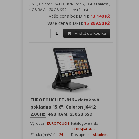
(16:9), Celeron J6412 Quad-Core 2,0 GHz Fanless ,
4 GB RAM, 128 GB SSD, barva černá
Vaše cena bez DPH:
13 140 Kč
Vaše cena s DPH:
15 899,50 Kč
Přidat do košíku
EUROTOUCH ET-816 - dotyková
pokladna 15,6", Celeron J6412,
2,0GHz, 4GB RAM, 250GB SSD
Výrobce:
EUROTOUCH
Katalogové číslo:
ET816J64B4256
Záruka (měsíců):
24
Dostupnost:
skladem