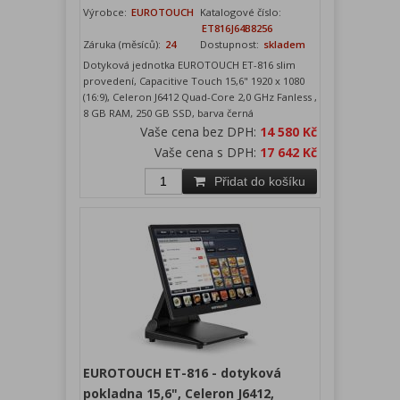
Výrobce:
EUROTOUCH
Katalogové číslo:
ET816J64B8256
Záruka (měsíců):
24
Dostupnost:
skladem
Dotyková jednotka EUROTOUCH ET-816 slim
provedení, Capacitive Touch 15,6" 1920 x 1080
(16:9), Celeron J6412 Quad-Core 2,0 GHz Fanless ,
8 GB RAM, 250 GB SSD, barva černá
Vaše cena bez DPH:
14 580 Kč
Vaše cena s DPH:
17 642 Kč
Přidat do košíku
EUROTOUCH ET-816 - dotyková
pokladna 15,6", Celeron J6412,