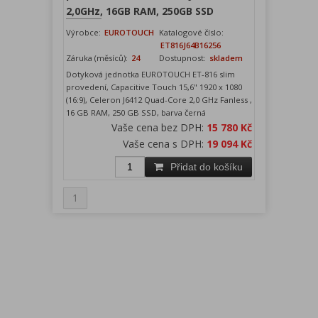
2,0GHz, 16GB RAM, 250GB SSD
Výrobce:
EUROTOUCH
Katalogové číslo:
ET816J64B16256
Záruka (měsíců):
24
Dostupnost:
skladem
Dotyková jednotka EUROTOUCH ET-816 slim
provedení, Capacitive Touch 15,6" 1920 x 1080
(16:9), Celeron J6412 Quad-Core 2,0 GHz Fanless ,
16 GB RAM, 250 GB SSD, barva černá
Vaše cena bez DPH:
15 780 Kč
Vaše cena s DPH:
19 094 Kč
Přidat do košíku
1