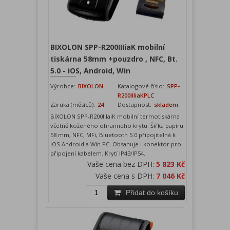
BIXOLON SPP-R200IIIiaK mobilní
tiskárna 58mm +pouzdro , NFC, Bt.
5.0 - iOS, Android, Win
Výrobce:
BIXOLON
Katalogové číslo:
SPP-
R200IIIiaKPLC
Záruka (měsíců):
24
Dostupnost:
skladem
BIXOLON SPP-R200IIIaiK mobilní termotiskárna
včetně koženého ohranného krytu. Šířka papíru
58 mm, NFC, MFi, Bluetooth 5.0 připojitelná k
iOS Android a Win PC. Obsahuje i konektor pro
připojení kabelem. Krytí IP43/IP54.
Vaše cena bez DPH:
5 823 Kč
Vaše cena s DPH:
7 046 Kč
Přidat do košíku