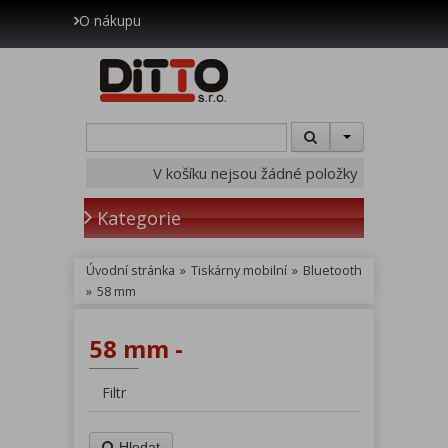
O nákupu
V košíku nejsou žádné položky
Kategorie
Úvodní stránka
»
Tiskárny mobilní
»
Bluetooth
»
58 mm
58 mm -
Filtr
Hledat