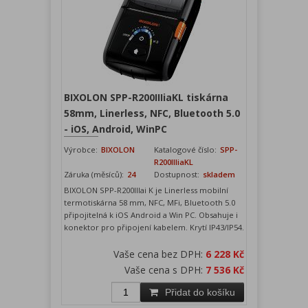
BIXOLON SPP-R200IIIiaKL tiskárna
58mm, Linerless, NFC, Bluetooth 5.0
- iOS, Android, WinPC
Výrobce:
BIXOLON
Katalogové číslo:
SPP-
R200IIIiaKL
Záruka (měsíců):
24
Dostupnost:
skladem
BIXOLON SPP-R200IIIai K je Linerless mobilní
termotiskárna 58 mm, NFC, MFi, Bluetooth 5.0
připojitelná k iOS Android a Win PC. Obsahuje i
konektor pro připojení kabelem. Krytí IP43/IP54.
Vaše cena bez DPH:
6 228 Kč
Vaše cena s DPH:
7 536 Kč
Přidat do košíku