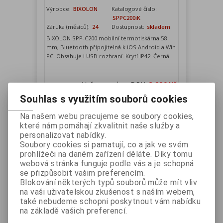
Výrobce:
BIXOLON
Katalogové číslo:
SPPC200iK
Záruka (měsíců):
24
Dostupnost:
skladem
BIXOLON SPP-C200 mobilní termotiskárna 58
mm, Bluetooth připojitelná k iOS Android a Win
PC. Obsahuje i USB rozhraní. Krytí IP42. Černá.
Vaše cena bez DPH:
3 286 Kč
Vaše cena s DPH:
3 976 Kč
Souhlas s využitím souborů cookies
Přidat do košíku
Na našem webu pracujeme se soubory cookies,
které nám pomáhají zkvalitnit naše služby a
personalizovat nabídky.
Soubory cookies si pamatují, co a jak ve svém
prohlížeči na daném zařízení děláte. Díky tomu
webová stránka funguje podle vás a je schopná
se přizpůsobit vašim preferencím.
Blokování některých typů souborů může mít vliv
na vaši uživatelskou zkušenost s naším webem,
také nebudeme schopni poskytnout vám nabídku
na základě vašich preferencí.
WSP-R241 mobilní tiskárna 58mm,