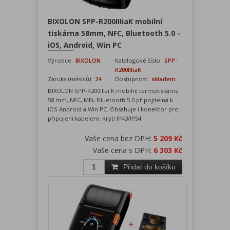
BIXOLON SPP-R200IIIiaK mobilní
tiskárna 58mm, NFC, Bluetooth 5.0 -
iOS, Android, Win PC
Výrobce:
BIXOLON
Katalogové číslo:
SPP-
R200IIIiaK
Záruka (měsíců):
24
Dostupnost:
skladem
BIXOLON SPP-R200IIIai K mobilní termotiskárna
58 mm, NFC, MFi, Bluetooth 5.0 připojitelná k
iOS Android a Win PC. Obsahuje i konektor pro
připojení kabelem. Krytí IP43/IP54.
Vaše cena bez DPH:
5 209 Kč
Vaše cena s DPH:
6 303 Kč
Přidat do košíku