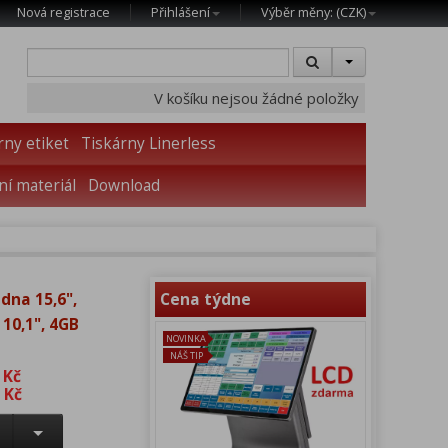
Nová registrace
Přihlášení
Výběr měny: (
CZK
)
V košíku nejsou žádné položky
rny etiket
Tiskárny Linerless
í materiál
Download
dna 15,6",
Cena týdne
 10,1", 4GB
NOVINKA
NÁŠ TIP
 Kč
 Kč