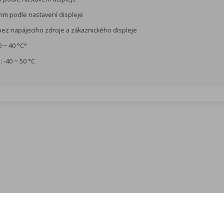
mm podle nastavení displeje
bez napájecího zdroje a zákaznického displeje
0 ~ 40 °C°
: -40 ~ 50 °C