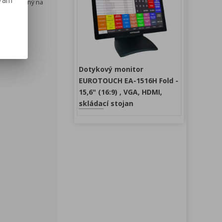
 vám
z je kladený na
Dotykový monitor
EUROTOUCH EA-1516H Fold -
15,6" (16:9) , VGA, HDMI,
skládací stojan