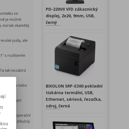
PD-220VII VFD zákaznický
kontaktu se
displej, 2x20, 9mm, USB,
raně je možné
černý
a, má tak okamžitý
enské pulty, ale
,1" s rozlišením
Ta tak nezabírá
 pod pult a nebo
BIXOLON SRP-E300 pokladní
tiskárna termální, USB,
ají
Ethernet, sériová, řezačka,
ižší prodejní
zdroj, černá
ém
e
 Velikost operační
z zcela bezhlučný.
skou