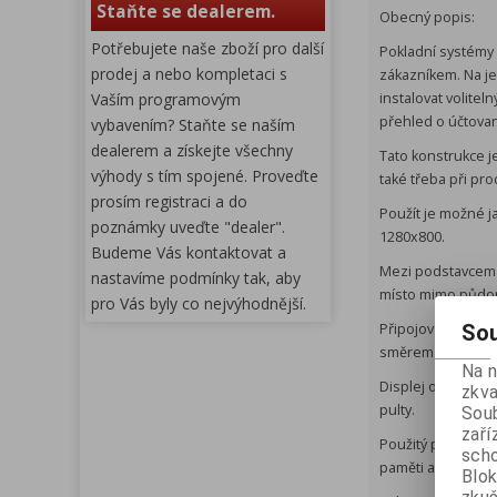
Staňte se dealerem.
Obecný popis:
Potřebujete naše zboží pro další
Pokladní systémy 
prodej a nebo kompletaci s
zákazníkem. Na je
Vaším programovým
instalovat volitel
přehled o účtova
vybavením? Staňte se naším
dealerem a získejte všechny
Tato konstrukce j
výhody s tím spojené. Proveďte
také třeba při pro
prosím registraci a do
Použít je možné ja
poznámky uveďte "dealer".
1280x800.
Budeme Vás kontaktovat a
Mezi podstavcem a
nastavíme podmínky tak, aby
místo mimo půdor
pro Vás byly co nejvýhodnější.
Sou
Připojovací konek
směrem od zadní s
Na 
Displej obsluhy l
zkva
pulty.
Soub
zaří
Použitý procesor 
scho
paměti a SSD disk
Blok