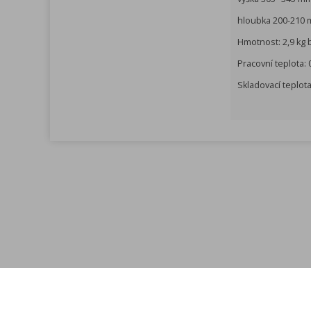
hloubka 200-210 
Hmotnost: 2,9 kg 
Pracovní teplota: 
Skladovací teplota
Menu
Rychlá objednávka
Kontakt