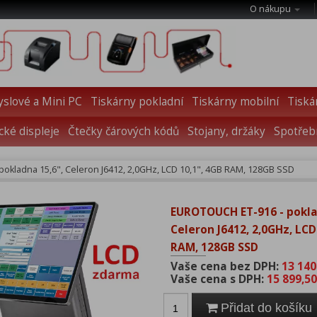
O nákupu
slové a Mini PC
Tiskárny pokladní
Tiskárny mobilní
Tiská
cké displeje
Čtečky čárových kódů
Stojany, držáky
Spotřebn
okladna 15,6", Celeron J6412, 2,0GHz, LCD 10,1", 4GB RAM, 128GB SSD
EUROTOUCH ET-916 - pokla
Celeron J6412, 2,0GHz, LCD
RAM, 128GB SSD
Vaše cena bez DPH:
13 140
Vaše cena s DPH:
15 899,50
Přidat do košíku