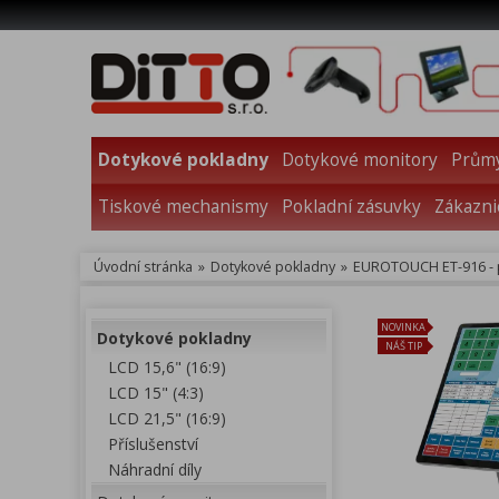
Dotykové pokladny
Dotykové monitory
Průmy
Tiskové mechanismy
Pokladní zásuvky
Zákazni
Úvodní stránka
»
Dotykové pokladny
»
EUROTOUCH ET-916 - p
NOVINKA
Dotykové pokladny
NÁŠ TIP
LCD 15,6" (16:9)
LCD 15" (4:3)
LCD 21,5" (16:9)
Příslušenství
Náhradní díly