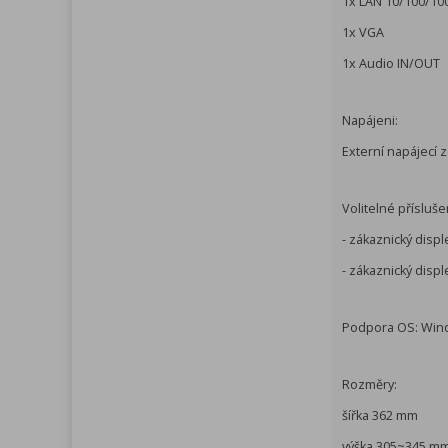
1x LAN 10/100/10
1x VGA
1x Audio IN/OUT
Napájeni:
Externí napájecí 
Volitelné přísluše
- zákaznický displ
- zákaznický disp
Podpora OS: Wind
Rozměry:
šířka 362 mm
výška 305~345 mm