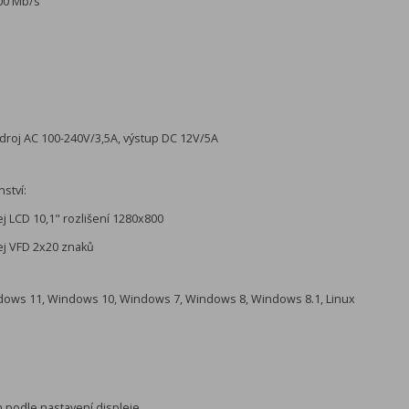
00 Mb/s
zdroj AC 100-240V/3,5A, výstup DC 12V/5A
nství:
ej LCD 10,1" rozlišení 1280x800
lej VFD 2x20 znaků
ows 11, Windows 10, Windows 7, Windows 8, Windows 8.1, Linux
 podle nastavení displeje