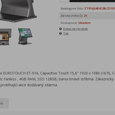
Katalogové číslo:
ET916J64B4128LCD101
Záruka (měsíců):
24
Dostupnost:
Skladem
Dotaz na výrobek
Tisk
a EUROTOUCH ET-916, Capacitive Touch 15,6" 1920 x 1080 (16:9), C
z Fanless , 4GB RAM, SSD 128GB, barva tmavě stříbrná. Zákaznický d
probíhající akce dodávaný zdarma.
is