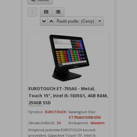
1
Řadit podle: (
Ceny
)
EUROTOUCH ET-755AII - Metal,
Touch 15", Intel i5-1035G1, 4GB RAM,
250GB SSD
Výrobce:
EUROTOUCH
Katalogové číslo:
ET755AI51035B4250
Záruka (měsíců):
24
Dostupnost:
skladem
Dotyková jednotka EUROTOUCH kovové
provedení, Capacitive Touch 15", Intel i5-