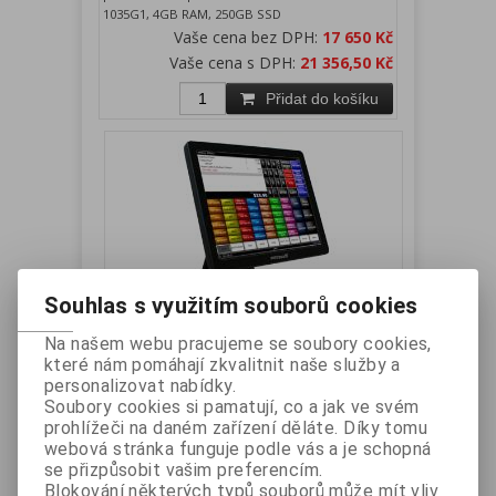
1035G1, 4GB RAM, 250GB SSD
Vaše cena bez DPH:
17 650 Kč
Vaše cena s DPH:
21 356,50 Kč
Přidat do košíku
Souhlas s využitím souborů cookies
EUROTOUCH ET-755AII - Metal,
Na našem webu pracujeme se soubory cookies,
Touch 15", Intel i5-1035G1, 8GB RAM,
které nám pomáhají zkvalitnit naše služby a
personalizovat nabídky.
250GB SSD
Soubory cookies si pamatují, co a jak ve svém
Výrobce:
EUROTOUCH
Katalogové číslo:
prohlížeči na daném zařízení děláte. Díky tomu
ET755AI51035B8250
webová stránka funguje podle vás a je schopná
Záruka (měsíců):
24
Dostupnost:
skladem
se přizpůsobit vašim preferencím.
Dotyková jednotka EUROTOUCH kovové
Blokování některých typů souborů může mít vliv