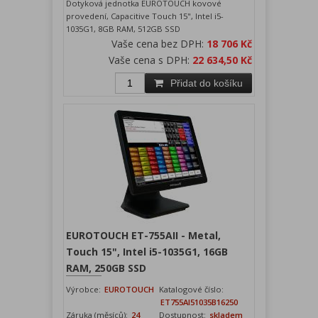
Dotyková jednotka EUROTOUCH kovové
provedení, Capacitive Touch 15", Intel i5-
1035G1, 8GB RAM, 512GB SSD
Vaše cena bez DPH:
18 706 Kč
Vaše cena s DPH:
22 634,50 Kč
Přidat do košíku
EUROTOUCH ET-755AII - Metal,
Touch 15", Intel i5-1035G1, 16GB
RAM, 250GB SSD
Výrobce:
EUROTOUCH
Katalogové číslo:
ET755AI51035B16250
Záruka (měsíců):
24
Dostupnost:
skladem