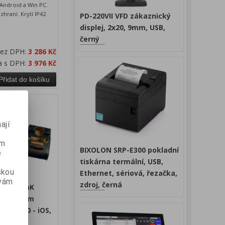
 Android a Win PC.
hraní. Krytí IP42.
PD-220VII VFD zákaznický
displej, 2x20, 9mm, USB,
černý
bez DPH:
3 286 Kč
a s DPH:
3 976 Kč
Přidat do košíku
ají
ém
BIXOLON SRP-E300 pokladní
e
tiskárna termální, USB,
skou
Ethernet, sériová, řezačka,
 vám
zdroj, černá
R200IIIiaK
árna 58mm
, Bt. 5.0 - iOS,