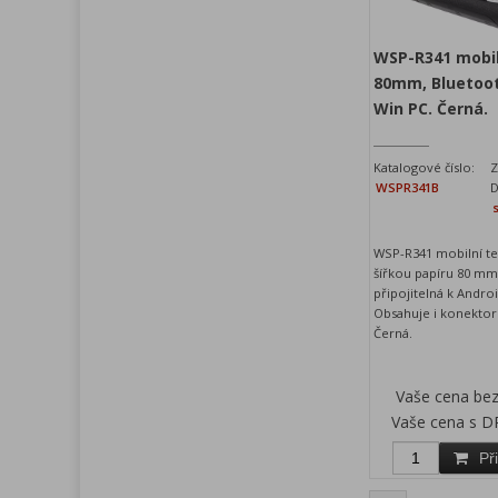
WSP-R341 mobil
80mm, Bluetoot
Win PC. Černá.
Katalogové číslo:
Z
WSPR341B
D
WSP-R341 mobilní te
šířkou papíru 80 mm
připojitelná k Andro
Obsahuje i konektor
Černá.
Vaše cena be
Vaše cena s D
Př