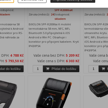
áruka (měsíců):
24
Výrobce:
BIXOLON
Katalogové číslo:
Výrobce:
BIXOLO
ostupnost:
SPP-R200IIIiaK
skladem
Záruka (měsíců):
24
Dostupnost:
Záruka (měsíců):
skladem
rmotiskárna 58
BIXOLON SPP-R200IIIai K mobilní
BIXOLON SPP-R200I
ojitelná k Android
termotiskárna 58 mm, NFC, MFi,
termotiskárna vč
 konektor pro RS-
Bluetooth 5.0 připojitelná k iOS
ohranného krytu. 
ožná náhrada za
Android a Win PC. Obsahuje i
NFC, MFi, Bluetoot
konektor pro připojení kabelem. Krytí
iOS Android a Win
IP43/IP54.
konektor pro přip
IP43/IP54.
z DPH:
4 788 Kč
Vaše cena bez DPH:
5 209 Kč
Vaše cena 
PH:
5 793,50 Kč
Vaše cena s DPH:
6 303 Kč
Vaše cen
idat do košíku
Přidat do košíku