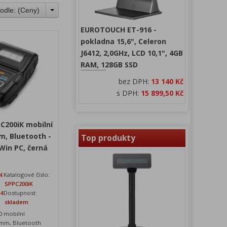
odle: (
Ceny
)
EUROTOUCH ET-916 -
pokladna 15,6", Celeron
J6412, 2,0GHz, LCD 10,1", 4GB
RAM, 128GB SSD
bez DPH:
13 140 Kč
s DPH:
15 899,50 Kč
C200iK mobilní
m, Bluetooth -
Top produkty
 Win PC, černá
N
Katalogové číslo:
SPPC200iK
24
Dostupnost:
skladem
0 mobilní
 mm, Bluetooth