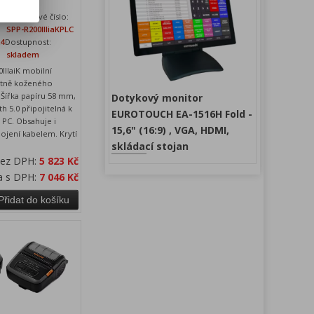
N
Katalogové číslo:
SPP-R200IIIiaKPLC
24
Dostupnost:
skladem
IIaiK mobilní
etně koženého
Šířka papíru 58 mm,
Dotykový monitor
h 5.0 připojitelná k
EUROTOUCH EA-1516H Fold -
 PC. Obsahuje i
15,6" (16:9) , VGA, HDMI,
ojení kabelem. Krytí
skládací stojan
bez DPH:
5 823 Kč
a s DPH:
7 046 Kč
Přidat do košíku