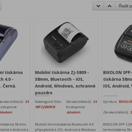
Řadit p
ní tiskárna
Mobilní tiskárna ZJ-5809 -
BIXOLON SPP-
h 4.0 -
58mm, Bluetooth - iOS,
tiskárna 58m
. Černá.
Android, Windows, ochranné
iOS, Android,
pouzdro
áruka (měsíců):
24
Katalogové číslo:
Záruka (měsíců):
24
Výrobce:
BIXOLO
ostupnost:
MPZJ5809CB
Dostupnost:
skladem
skladem
Záruka (měsíců):
otiskárna 58 mm,
Mobilní termotiskárna Bluetooth 4.0
BIXOLON SPP-C20
itelná k Android a
připojitelná k iOS, Android a Windows
termotiskárna 58