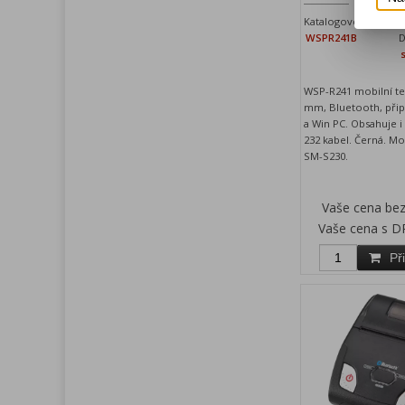
Katalogové číslo:
Z
WSPR241B
D
WSP-R241 mobilní te
mm, Bluetooth, přip
a Win PC. Obsahuje i
232 kabel. Černá. M
SM-S230.
Vaše cena be
Vaše cena s D
Př