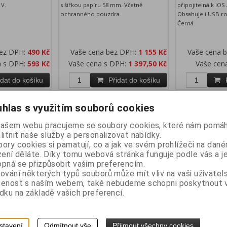
 V.
s šířkou papíru 58 mm. Včetně
připojitelná k iOS
ochranného pouzdra.
Obsahuje i USB roz
Černá.
bez DPH:
490 Kč
Vaše cena bez DPH:
1 155 Kč
Vaše cena 
a s DPH:
593 Kč
Vaše cena s DPH:
1 397,50 Kč
Vaše cen
idat do košíku
Přidat do košíku
hlas s využitím souborů cookies
našem webu pracujeme se soubory cookies, které nám pomáh
litnit naše služby a personalizovat nabídky.
ory cookies si pamatují, co a jak ve svém prohlížeči na dan
zení děláte. Díky tomu webová stránka funguje podle vás a j
pná se přizpůsobit vašim preferencím.
ování některých typů souborů může mít vliv na vaši uživatel
šenost s naším webem, také nebudeme schopni poskytnout
ní tiskárna
BIXOLON SPP-R200IIIiaK
BIXOLON SPP-
dku na základě vašich preferencí.
h - Android,
mobilní tiskárna 58mm, NFC,
mobilní tisk
Bluetooth 5.0 - iOS, Android,
+pouzdro , NFC
Win PC
Android, Win
stavení
Odmítnout vše
Přijmout všechny cookies