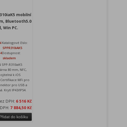
310iaK5 mobilní
m, Bluetooth5.0
d, Win PC.
N
Katalogové číslo:
SPPR310iAK5
24
Dostupnost:
skladem
 SPP-R310iaK5
kárna 80 mm, NFC,
ojitelná k iOS
 Certifikace MFi pro
onektor pro USB a
á. Krytí IP43/IP54.
bez DPH:
6 516 Kč
 DPH:
7 884,50 Kč
Přidat do košíku