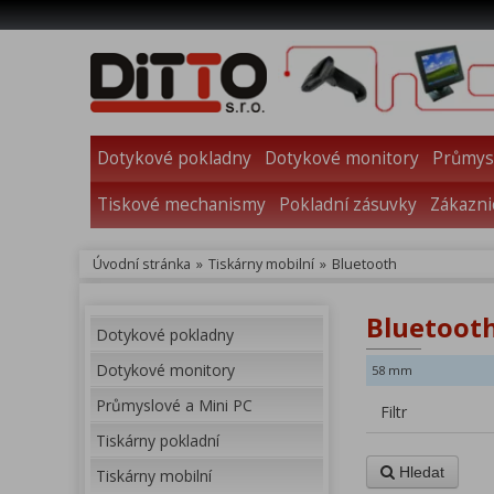
Dotykové pokladny
Dotykové monitory
Průmysl
Tiskové mechanismy
Pokladní zásuvky
Zákazni
Úvodní stránka
»
Tiskárny mobilní
»
Bluetooth
Bluetooth
Dotykové pokladny
Dotykové monitory
58 mm
Průmyslové a Mini PC
Filtr
Tiskárny pokladní
Hledat
Tiskárny mobilní