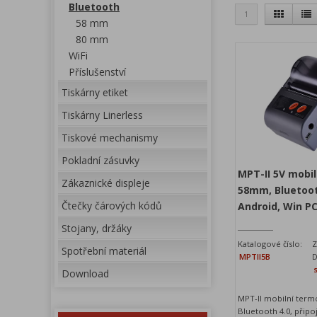
Bluetooth
1
58 mm
80 mm
WiFi
Příslušenství
Tiskárny etiket
Tiskárny Linerless
Tiskové mechanismy
Pokladní zásuvky
MPT-II 5V mobil
Zákaznické displeje
58mm, Bluetoot
Čtečky čárových kódů
Android, Win PC
Stojany, držáky
Katalogové číslo:
Z
Spotřební materiál
MPTII5B
D
Download
MPT-II mobilní term
Bluetooth 4.0, připoj