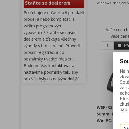
Staňte se dealerem.
Windows. Napájení 5
Potřebujete naše zboží pro další
prodej a nebo kompletaci s
Vaším programovým
Vaše cena 
vybavením? Staňte se naším
Vaše cen
dealerem a získejte všechny
výhody s tím spojené. Proveďte
Př
prosím registraci a do
poznámky uveďte "dealer".
Sou
Budeme Vás kontaktovat a
Na 
nastavíme podmínky tak, aby
zkva
pro Vás byly co nejvýhodnější.
Soub
zaří
scho
Blok
zku
WSP-R241 mobil
nabí
58mm, Bluetoot
Win PC. Černá.
Na