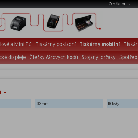
O nákupu
ové a Mini PC
Tiskárny pokladní
Tiskárny mobilní
Tiskár
cké displeje
Čtečky čárových kódů
Stojany, držáky
Spotřebn
 -
80 mm
Etikety