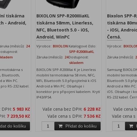
ní tiskárna
BIXOLON SPP-R200IIIiaKL
Bixolon SPP-R
h - Android,
tiskárna 58mm, Linerless,
tiskárna 80m
NFC, Bluetooth 5.0 - iOS,
- iOSi, Androi
Android, WinPC
Černá.
áruka (měsíců):
24
Výrobce:
BIXOLON
Katalogové číslo:
Výrobce:
BIXOLO
ostupnost:
SPP-R200IIIiaKL
skladem
Záruka (měsíců):
24
Dostupnost:
Záruka (měsíců):
skladem
rmotiskárna s
BIXOLON SPP-R200IIIai K je Linerless
Samsung BIXOLON
, Bluetooth,
mobilní termotiskárna 58 mm, NFC,
mobilní termotis
id a Win PC.
MFi, Bluetooth 5.0 připojitelná k iOS
Bluetooth 5.0 přip
 pro RS-232 kabel.
Android a Win PC. Obsahuje i
Android a Win PC.
konektor pro připojení kabelem. Krytí
iOS. Obsahuje i k
IP43/IP54.
RS-232 kabel. Čern
z DPH:
5 983 Kč
Vaše cena bez DPH:
6 228 Kč
Vaše cena 
PH:
7 239,50 Kč
Vaše cena s DPH:
7 536 Kč
Vaše cena s
idat do košíku
Přidat do košíku