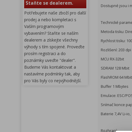
Staňte se dealerem.
Dostupné jsou i m
Potřebujete naše zboží pro další
prodej a nebo kompletaci s
Technické parame
Vaším programovým
Metoda tisku: Dir
vybavením? Staňte se naším
dealerem a získejte všechny
Rychlost tisku: 1
výhody s tím spojené. Proveďte
Rozlišení: 203 dpi
prosím registraci a do
MCU RX-32bit
poznámky uveďte "dealer".
Budeme Vás kontaktovat a
SDRAM 128 Mbit
nastavíme podmínky tak, aby
FlashROM 64 Mbit
pro Vás byly co nejvýhodnější.
Buffer 1 Mbytes
Emulace: ESC/PO
Snímač konce pap
Baterie 7,4V Li-io
Rozhraní: