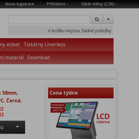
Nová registrace
Přihlášení
Výběr měny: (
CZK
)
V košíku nejsou žádné položky
ny etiket
Tiskárny Linerless
í materiál
Download
a 58mm,
Cena týdne
C. Černá.
NOVINKA
Kč
NÁŠ TIP
Kč
ku