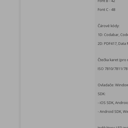
Font B - 42
Font C - 48
Čárové kódy:
1D: Codabar, Code
2D: PDF417, Data
Čtečka karet (pro 
ISO 7810/7811/781
Ovladače: Window
SDK:
- iOS SDK, Andro
- Android SDK, W
Indikátory: LED in