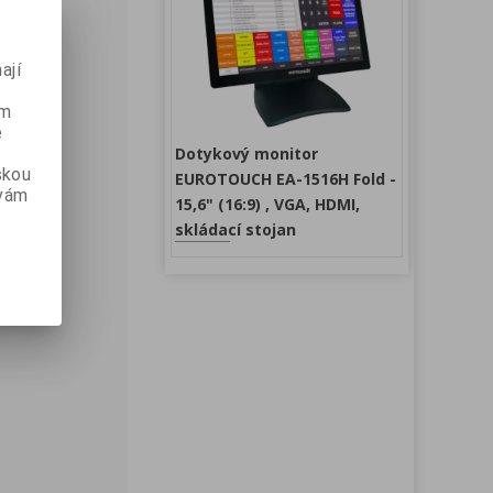
ají
ém
e
Dotykový monitor
skou
EUROTOUCH EA-1516H Fold -
 vám
15,6" (16:9) , VGA, HDMI,
skládací stojan