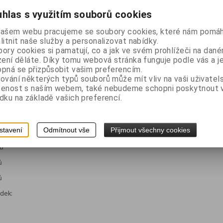
hlas s využitím souborů cookies
EDR , USB
-232)
našem webu pracujeme se soubory cookies, které nám pomáh
litnit naše služby a personalizovat nabídky.
 nebo sériového rozhraní je nutné použít speciální datový kabel.
ory cookies si pamatují, co a jak ve svém prohlížeči na dan
zení děláte. Díky tomu webová stránka funguje podle vás a j
pná se přizpůsobit vašim preferencím.
ování některých typů souborů může mít vliv na vaši uživatel
šenost s naším webem, také nebudeme schopni poskytnout
m
dku na základě vašich preferencí.
do 40 mm,
stavení
Odmítnout vše
Přijmout všechny cookies
dů
ů
ů
ádek: