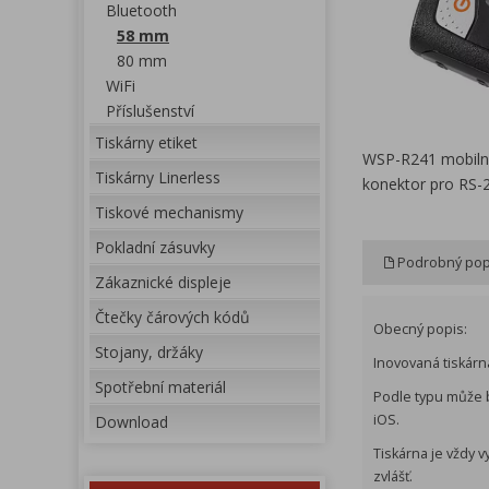
Bluetooth
58 mm
80 mm
WiFi
Příslušenství
Tiskárny etiket
WSP-R241 mobilní 
Tiskárny Linerless
konektor pro RS-
Tiskové mechanismy
Pokladní zásuvky
Podrobný pop
Zákaznické displeje
Čtečky čárových kódů
Obecný popis:
Stojany, držáky
Inovovaná tiskárn
Spotřební materiál
Podle typu může b
iOS.
Download
Tiskárna je vždy v
zvlášť.