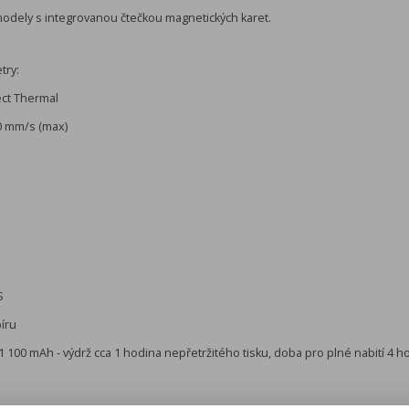
odely s integrovanou čtečkou magnetických karet.
try:
ect Thermal
00 mm/s (max)
S
íru
, 1 100 mAh - výdrž cca 1 hodina nepřetržitého tisku, doba pro plné nabití 4 h