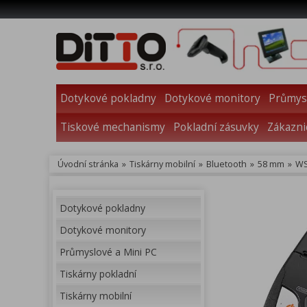
Dotykové pokladny
Dotykové monitory
Průmysl
Tiskové mechanismy
Pokladní zásuvky
Zákazni
Úvodní stránka
»
Tiskárny mobilní
»
Bluetooth
»
58 mm
»
WS
Dotykové pokladny
Dotykové monitory
Průmyslové a Mini PC
Tiskárny pokladní
Tiskárny mobilní