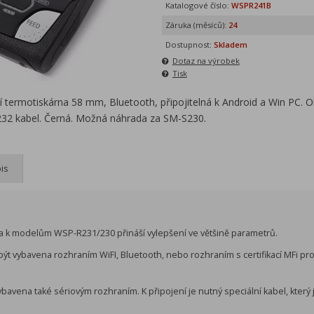
Katalogové číslo:
WSPR241B
Záruka (měsíců):
24
Dostupnost:
Skladem
Dotaz na výrobek
Tisk
termotiskárna 58 mm, Bluetooth, připojitelná k Android a Win PC. O
232 kabel. Černá. Možná náhrada za SM-S230.
is
a k modelům WSP-R231/230 přináší vylepšení ve většině parametrů.
ýt vybavena rozhraním WiFI, Bluetooth, nebo rozhraním s certifikací MFi pr
ybavena také sériovým rozhraním. K připojení je nutný speciální kabel, který