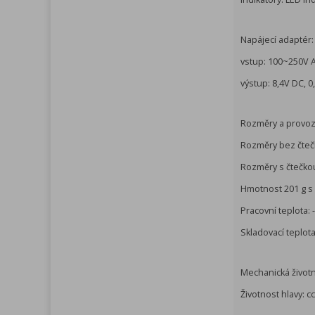
Napájecí adaptér:
vstup: 100~250V 
výstup: 8,4V DC, 0
Rozměry a provoz
Rozměry bez čteč
Rozměry s čtečko
Hmotnost 201 g s 
Pracovní teplota: 
Skladovací teplota
Mechanická životn
Životnost hlavy: c