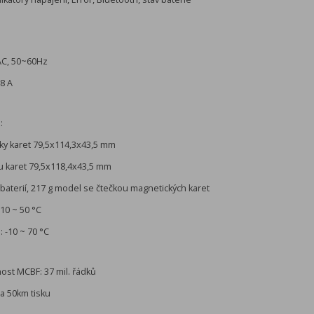
AC, 50~60Hz
,8 A
:
ky karet 79,5x114,3x43,5 mm
u karet 79,5x118,4x43,5 mm
baterií, 217 g model se čtečkou magnetických karet
-10 ~ 50 °C
: -10 ~ 70 °C
ost MCBF: 37 mil. řádků
ca 50km tisku