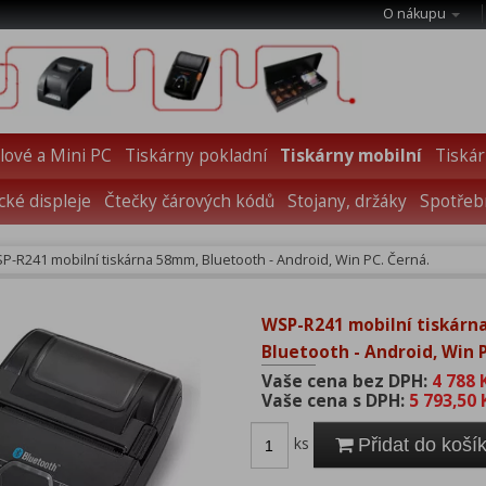
O nákupu
ové a Mini PC
Tiskárny pokladní
Tiskárny mobilní
Tiskár
cké displeje
Čtečky čárových kódů
Stojany, držáky
Spotřebn
P-R241 mobilní tiskárna 58mm, Bluetooth - Android, Win PC. Černá.
WSP-R241 mobilní tiskárn
Bluetooth - Android, Win P
Vaše cena bez DPH:
4 788 
Vaše cena s DPH:
5 793,50 
ks
Přidat do koší