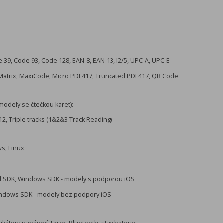
 39, Code 93, Code 128, EAN-8, EAN-13, I2/5, UPC-A, UPC-E
 Matrix, MaxiCode, Micro PDF417, Truncated PDF417, QR Code
modely se čtečkou karet):
2, Triple tracks (1&2&3 Track Reading)
s, Linux
id SDK, Windows SDK - modely s podporou iOS
indows SDK - modely bez podpory iOS
dikátory napájení, Error, Bluetooth, stav baterie