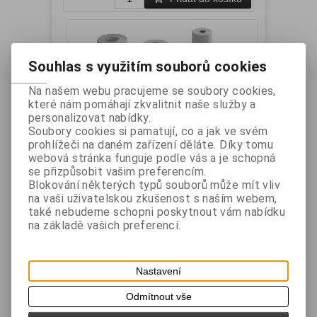
Souhlas s využitím souborů cookies
Na našem webu pracujeme se soubory cookies,
které nám pomáhají zkvalitnit naše služby a
personalizovat nabídky.
Termocitlivý papírový kotouček
Soubory cookies si pamatují, co a jak ve svém
80/60/12
prohlížeči na daném zařízení děláte. Díky tomu
webová stránka funguje podle vás a je schopná
Katalogové číslo:
PT-80-
Záruka (měsíců):
6
se přizpůsobit vašim preferencím.
60-12
Dostupnost:
skladem
Blokování některých typů souborů může mít vliv
Termocitlivý papírový kotouček pro termální
na vaši uživatelskou zkušenost s naším webem,
tiskárny.
také nebudeme schopni poskytnout vám nabídku
Vaše cena bez DPH:
29 Kč
na základě vašich preferencí.
Vaše cena s DPH:
35 Kč
Přidat do košíku
Nastavení
Odmítnout vše