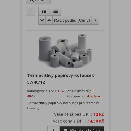
1
Řadit podle: (
Ceny
)
Termocitlivý papírový kotouček
57/40/12
Katalogové číslo:
PT-57-
Záruka (měsíců):
6
40-12
Dostupnost:
skladem
Termocitlivý papírový kotouček pro termální
tiskárny.
Vaše cena bez DPH:
12 Kč
Vaše cena s DPH:
14,50 Kč
Přidat do košíku