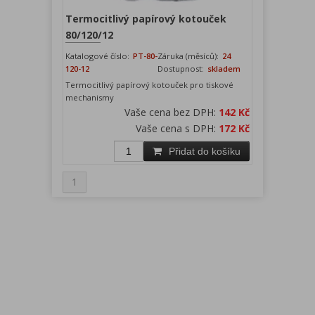
Termocitlivý papírový kotouček
80/120/12
Katalogové číslo:
PT-80-
Záruka (měsíců):
24
120-12
Dostupnost:
skladem
Termocitlivý papírový kotouček pro tiskové
mechanismy
Vaše cena bez DPH:
142 Kč
Vaše cena s DPH:
172 Kč
Přidat do košíku
1