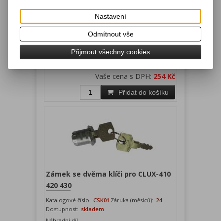
Zámek se dvěma klíči pro MK-350,
Nastavení
CK-410, SK-410
Odmítnout vše
Katalogové číslo:
Záruka (měsíců):
24
MAK01
Dostupnost:
skladem
Přijmout všechny cookies
Náhradní díl.
Vaše cena bez DPH:
210 Kč
Vaše cena s DPH:
254 Kč
Přidat do košíku
Zámek se dvěma klíči pro CLUX-410
420 430
Katalogové číslo:
CSK01
Záruka (měsíců):
24
Dostupnost:
skladem
Náhradní díl.