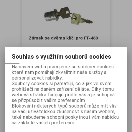
Zámek se dvěma klíči pro FT-460
Katalogové číslo:
FTK01
Záruka (měsíců):
24
Souhlas s využitím souborů cookies
Dostupnost:
skladem
Náhradní díl.
Na našem webu pracujeme se soubory cookies,
Vaše cena bez DPH:
210 Kč
které nám pomáhají zkvalitnit naše služby a
personalizovat nabídky.
Vaše cena s DPH:
254 Kč
Soubory cookies si pamatují, co a jak ve svém
Přidat do košíku
prohlížeči na daném zařízení děláte. Díky tomu
webová stránka funguje podle vás a je schopná
se přizpůsobit vašim preferencím.
Blokování některých typů souborů může mít vliv
na vaši uživatelskou zkušenost s naším webem,
také nebudeme schopni poskytnout vám nabídku
na základě vašich preferencí.