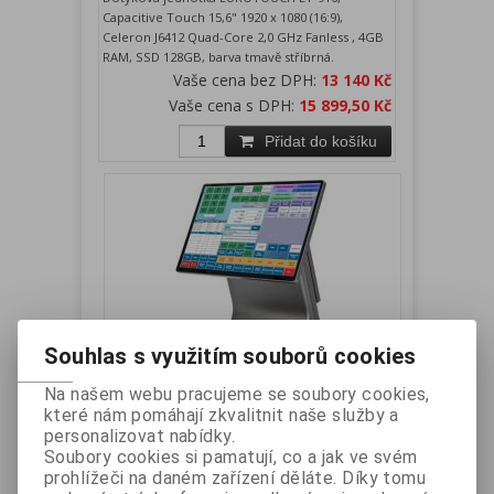
Capacitive Touch 15,6" 1920 x 1080 (16:9),
Celeron J6412 Quad-Core 2,0 GHz Fanless , 4GB
RAM, SSD 128GB, barva tmavě stříbrná.
Vaše cena bez DPH:
13 140 Kč
Vaše cena s DPH:
15 899,50 Kč
Přidat do košíku
Souhlas s využitím souborů cookies
EUROTOUCH ET-916 - dotyková
Na našem webu pracujeme se soubory cookies,
pokladna 15,6", Celeron J6412,
které nám pomáhají zkvalitnit naše služby a
2,0GHz, 4GB RAM, 256GB SSD
personalizovat nabídky.
Soubory cookies si pamatují, co a jak ve svém
Výrobce:
EUROTOUCH
Katalogové číslo:
prohlížeči na daném zařízení děláte. Díky tomu
ET916J64B4250