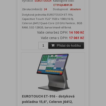
Výrobce:
EUROTOUCH
Katalogové číslo:
ET916J64B8128
Záruka (měsíců):
24
Dostupnost:
skladem
Dotyková jednotka EUROTOUCH ET-916,
Capacitive Touch 15,6" 1920 x 1080 (16:9),
Celeron J6412 Quad-Core 2,0 GHz Fanless , 8GB
RAM, SSD 128GB, barva tmavě stříbrná.
Vaše cena bez DPH:
14 100 Kč
Vaše cena s DPH:
17 061 Kč
Přidat do košíku
EUROTOUCH ET-916 - dotyková
pokladna 15,6", Celeron J6412,