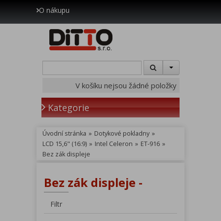
O nákupu
V košíku nejsou žádné položky
Kategorie
Úvodní stránka
»
Dotykové pokladny
»
LCD 15,6" (16:9)
»
Intel Celeron
»
ET-916
»
Bez zák displeje
Bez zák displeje -
Filtr