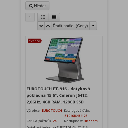
Hledat
1
Řadit podle: (
Ceny
)
NOVINKA
EUROTOUCH ET-916 - dotyková
pokladna 15,6", Celeron J6412,
2,0GHz, 4GB RAM, 128GB SSD
Výrobce:
EUROTOUCH
Katalogové číslo:
ET916J64B4128
Záruka (měsíců):
24
Dostupnost:
skladem
Dotyková jednotka EUROTOUCH ET-916,