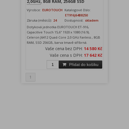
2,0GHz, 8GB RAM, 256GB SSD
Výrobce:
EUROTOUCH
Katalogové číslo:
ET916J64B8250
Záruka (měsíců):
24
Dostupnost:
skladem
Dotyková jednotka EUROTOUCH ET-916,
Capacitive Touch 15,6" 1920 x 1080 (16:9),
Celeron J6412 Quad-Core 2,0 GHz Fanless , 8GB
RAM, SSD 256GB, barva tmavě stříbrná.
Vaše cena bez DPH:
14 580 Kč
Vaše cena s DPH:
17 642 Kč
Přidat do košíku
1