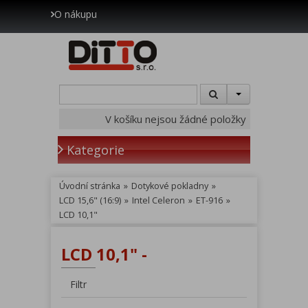
O nákupu
V košíku nejsou žádné položky
Kategorie
Úvodní stránka
»
Dotykové pokladny
»
LCD 15,6" (16:9)
»
Intel Celeron
»
ET-916
»
LCD 10,1"
LCD 10,1" -
Filtr