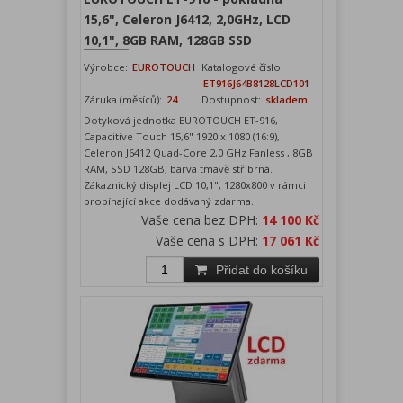
15,6", Celeron J6412, 2,0GHz, LCD
10,1", 8GB RAM, 128GB SSD
Výrobce:
EUROTOUCH
Katalogové číslo:
ET916J64B8128LCD101
Záruka (měsíců):
24
Dostupnost:
skladem
Dotyková jednotka EUROTOUCH ET-916,
Capacitive Touch 15,6" 1920 x 1080 (16:9),
Celeron J6412 Quad-Core 2,0 GHz Fanless , 8GB
RAM, SSD 128GB, barva tmavě stříbrná.
Zákaznický displej LCD 10,1", 1280x800 v rámci
probíhající akce dodávaný zdarma.
Vaše cena bez DPH:
14 100 Kč
Vaše cena s DPH:
17 061 Kč
Přidat do košíku