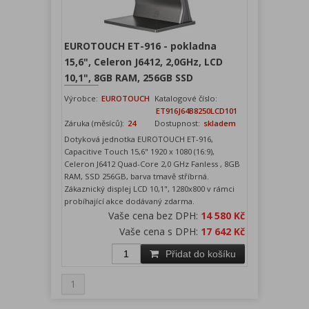
EUROTOUCH ET-916 - pokladna
15,6", Celeron J6412, 2,0GHz, LCD
10,1", 8GB RAM, 256GB SSD
Výrobce:
EUROTOUCH
Katalogové číslo:
ET916J64B8250LCD101
Záruka (měsíců):
24
Dostupnost:
skladem
Dotyková jednotka EUROTOUCH ET-916,
Capacitive Touch 15,6" 1920 x 1080 (16:9),
Celeron J6412 Quad-Core 2,0 GHz Fanless , 8GB
RAM, SSD 256GB, barva tmavě stříbrná.
Zákaznický displej LCD 10,1", 1280x800 v rámci
probíhající akce dodávaný zdarma.
Vaše cena bez DPH:
14 580 Kč
Vaše cena s DPH:
17 642 Kč
Přidat do košíku
1