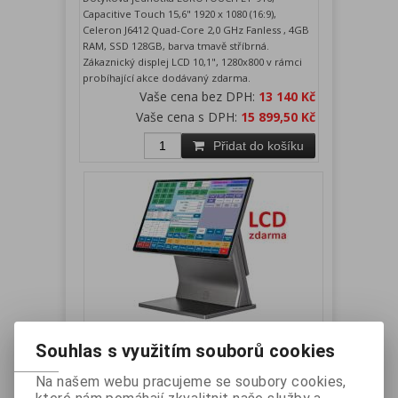
Capacitive Touch 15,6" 1920 x 1080 (16:9),
Celeron J6412 Quad-Core 2,0 GHz Fanless , 4GB
RAM, SSD 128GB, barva tmavě stříbrná.
Zákaznický displej LCD 10,1", 1280x800 v rámci
probíhající akce dodávaný zdarma.
Vaše cena bez DPH:
13 140 Kč
Vaše cena s DPH:
15 899,50 Kč
Přidat do košíku
EUROTOUCH ET-916 - pokladna
Souhlas s využitím souborů cookies
15,6", Celeron J6412, 2,0GHz, LCD
10,1", 4GB RAM, 256GB SSD
Na našem webu pracujeme se soubory cookies,