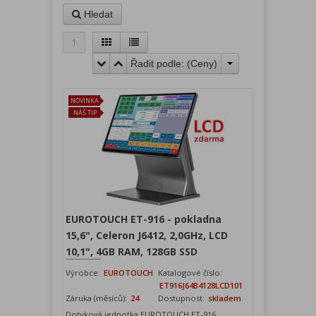
Hledat
1
Řadit podle: (
Ceny
)
NOVINKA
NÁŠ TIP
EUROTOUCH ET-916 - pokladna
15,6", Celeron J6412, 2,0GHz, LCD
10,1", 4GB RAM, 128GB SSD
Výrobce:
EUROTOUCH
Katalogové číslo:
ET916J64B4128LCD101
Záruka (měsíců):
24
Dostupnost:
skladem
Dotyková jednotka EUROTOUCH ET-916,