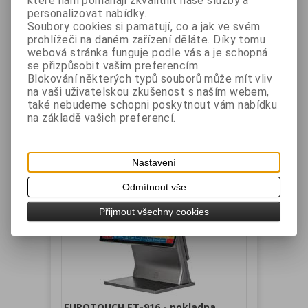
které nám pomáhají zkvalitnit naše služby a
Výrobce:
EUROTOUCH
Katalogové číslo:
personalizovat nabídky.
ET916J64B4250LCD101
Soubory cookies si pamatují, co a jak ve svém
Záruka (měsíců):
24
Dostupnost:
skladem
prohlížeči na daném zařízení děláte. Díky tomu
Dotyková jednotka EUROTOUCH ET-916,
webová stránka funguje podle vás a je schopná
Capacitive Touch 15,6" 1920 x 1080 (16:9),
se přizpůsobit vašim preferencím.
Celeron J6412 Quad-Core 2,0 GHz Fanless , 4GB
Blokování některých typů souborů může mít vliv
RAM, SSD 256GB, barva tmavě stříbrná.
na vaši uživatelskou zkušenost s naším webem,
Zákaznický displej LCD 10,1", 1280x800 v rámci
také nebudeme schopni poskytnout vám nabídku
probíhající akce dodávaný zdarma.
na základě vašich preferencí.
Vaše cena bez DPH:
13 620 Kč
Vaše cena s DPH:
16 480 Kč
Přidat do košíku
Nastavení
Odmítnout vše
Přijmout všechny cookies
EUROTOUCH ET-916 - pokladna