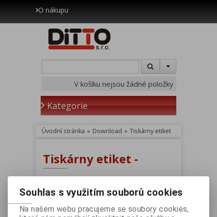
O nákupu
V košíku nejsou žádné položky
Kategorie
Úvodní stránka
»
Download
»
Tiskárny etiket
Tiskárny etiket -
Filtr
Souhlas s využitím souborů cookies
Hledat
Na našem webu pracujeme se soubory cookies,