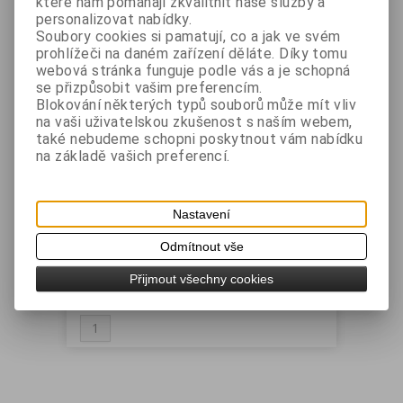
které nám pomáhají zkvalitnit naše služby a
1
personalizovat nabídky.
Soubory cookies si pamatují, co a jak ve svém
Řadit podle: (
Ceny
)
prohlížeči na daném zařízení děláte. Díky tomu
webová stránka funguje podle vás a je schopná
se přizpůsobit vašim preferencím.
Blokování některých typů souborů může mít vliv
na vaši uživatelskou zkušenost s naším webem,
také nebudeme schopni poskytnout vám nabídku
na základě vašich preferencí.
Nastavení
Tiskárna Bixolon SLP-TX400
Odmítnout vše
Katalogové číslo:
MAN-
Záruka (měsíců):
24
SLPTX400
Dostupnost:
skladem
Přijmout všechny cookies
Manuál
1