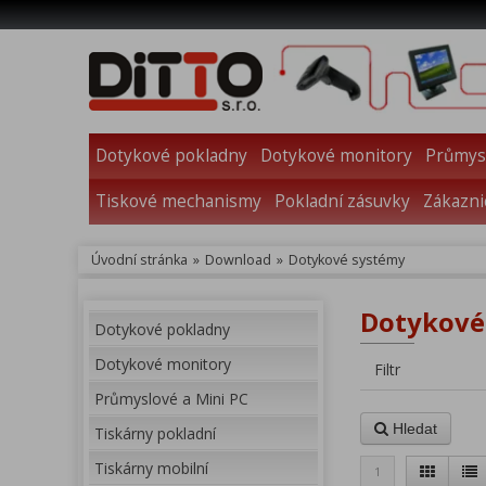
Dotykové pokladny
Dotykové monitory
Průmysl
Tiskové mechanismy
Pokladní zásuvky
Zákazni
Úvodní stránka
»
Download
»
Dotykové systémy
Dotykové
Dotykové pokladny
Dotykové monitory
Filtr
Průmyslové a Mini PC
Hledat
Tiskárny pokladní
Tiskárny mobilní
1