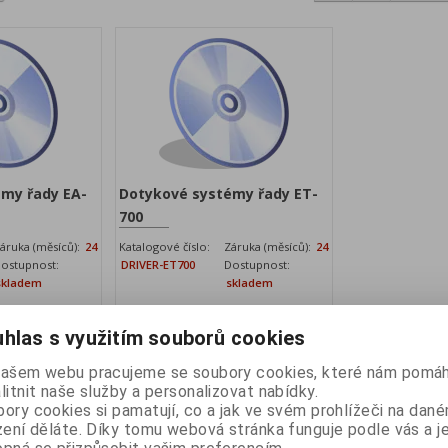
my řady EA-
Dotykové systémy řady ET-
700
áruka (měsíců):
24
Katalogové číslo:
Záruka (měsíců):
24
ostupnost:
DRIVER-ET700
Dostupnost:
skladem
skladem
hlas s využitím souborů cookies
našem webu pracujeme se soubory cookies, které nám pomáh
litnit naše služby a personalizovat nabídky.
ory cookies si pamatují, co a jak ve svém prohlížeči na dan
zení děláte. Díky tomu webová stránka funguje podle vás a j