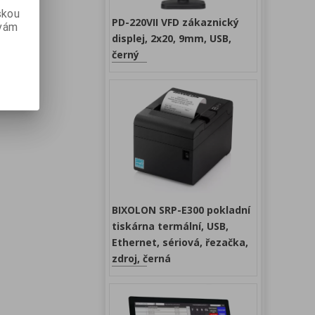
skou
PD-220VII VFD zákaznický
 vám
displej, 2x20, 9mm, USB,
černý
BIXOLON SRP-E300 pokladní
tiskárna termální, USB,
Ethernet, sériová, řezačka,
zdroj, černá