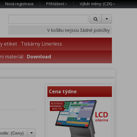
Nová registrace
Přihlášení
Výběr měny: (
CZK
)
V košíku nejsou žádné položky
y etiket
Tiskárny Linerless
í materiál
Download
Cena týdne
NOVINKA
NÁŠ TIP
odle: (
Ceny
)