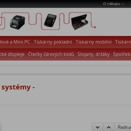
O nákupu
ové a Mini PC
Tiskárny pokladní
Tiskárny mobilní
Tiskárn
cké displeje
Čtečky čárových kódů
Stojany, držáky
Spotřebn
 systémy -
Řadit p