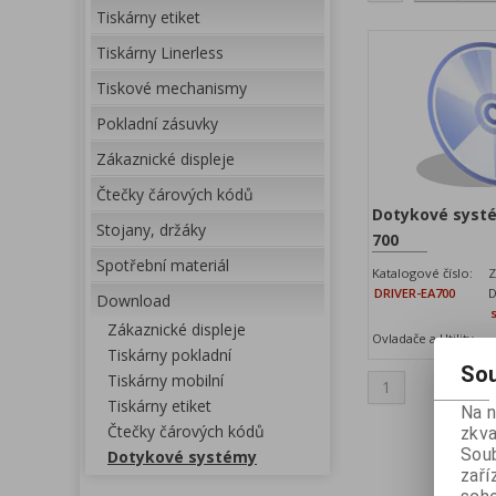
Tiskárny etiket
Tiskárny Linerless
Tiskové mechanismy
Pokladní zásuvky
Zákaznické displeje
Čtečky čárových kódů
Dotykové systé
Stojany, držáky
700
Spotřební materiál
Katalogové číslo:
Z
DRIVER-EA700
D
Download
Zákaznické displeje
Ovladače a Utility
Tiskárny pokladní
Sou
Tiskárny mobilní
1
Tiskárny etiket
Na 
Čtečky čárových kódů
zkva
Soub
Dotykové systémy
zaří