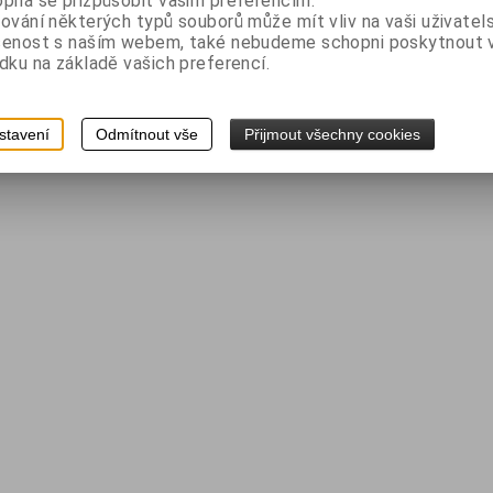
pná se přizpůsobit vašim preferencím.
ování některých typů souborů může mít vliv na vaši uživatel
šenost s naším webem, také nebudeme schopni poskytnout
dku na základě vašich preferencí.
stavení
Odmítnout vše
Přijmout všechny cookies