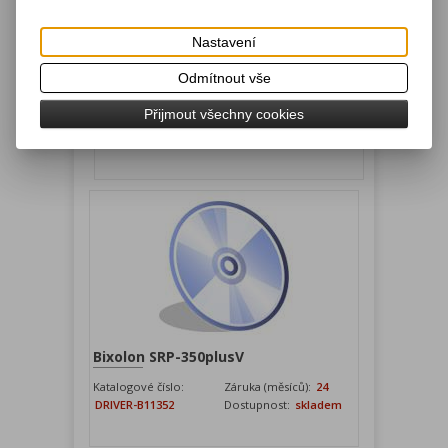
Nastavení
Odmítnout vše
Tiskárny BIXOLON
Přijmout všechny cookies
Katalogové číslo:
Záruka (měsíců):
24
BIXOLON_EMU
Dostupnost:
skladem
Bixolon SRP-350plusV
Katalogové číslo:
Záruka (měsíců):
24
DRIVER-B11352
Dostupnost:
skladem