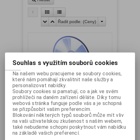
1
Řadit podle: (
Ceny
)
Souhlas s využitím souborů cookies
Na našem webu pracujeme se soubory cookies,
které nám pomáhají zkvalitnit naše služby a
Tiskárna ET-TP806
personalizovat nabídky.
Soubory cookies si pamatují, co a jak ve svém
Katalogové číslo:
Záruka (měsíců):
24
prohlížeči na daném zařízení děláte. Díky tomu
DRIVER-ETTP806
Dostupnost:
skladem
webová stránka funguje podle vás a je schopná
Ovladače a Utility
se přizpůsobit vašim preferencím.
Blokování některých typů souborů může mít vliv
na vaši uživatelskou zkušenost s naším webem,
také nebudeme schopni poskytnout vám nabídku
na základě vašich preferencí.