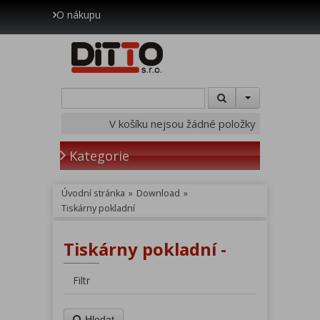
O nákupu
V košíku nejsou žádné položky
Kategorie
Úvodní stránka
»
Download
»
Tiskárny pokladní
Tiskárny pokladní -
Filtr
Hledat