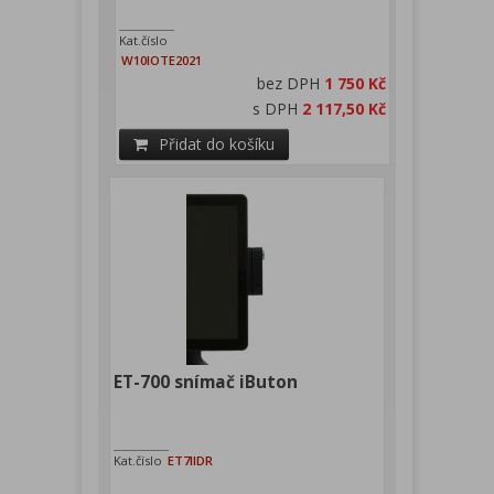
Kat.číslo
W10IOTE2021
bez DPH
1 750 Kč
s DPH
2 117,50 Kč
Přidat do košíku
ET-700 snímač iButon
Kat.číslo
ET7IIDR