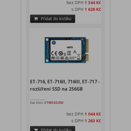
bez DPH
1 344 Kč
s DPH
1 626 Kč
Přidat do košíku
ET-716, ET-716II, 716III, ET-717 -
rozšíření SSD na 256GB
Kat.číslo
ETMSSD250
bez DPH
1 044 Kč
s DPH
1 263 Kč
Přidat do košíku