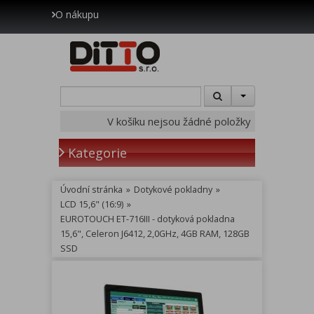
O nákupu
V košíku nejsou žádné položky
Kategorie
Úvodní stránka
»
Dotykové pokladny
»
LCD 15,6" (16:9)
»
EUROTOUCH ET-716III - dotyková pokladna
15,6", Celeron J6412, 2,0GHz, 4GB RAM, 128GB
SSD