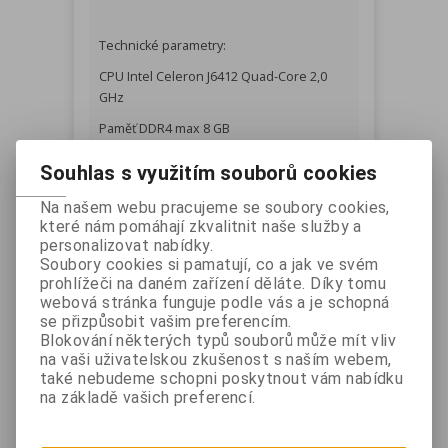
Technické parametry:
CPU Intel Celeron J6412 Quad-Core 2,0
GHz
Paměť DDR4 max 8 GB
LCD 15,6“, 1920 x 1080,16:9, 350-400 cd/m2
Souhlas s využitím souborů cookies
Capacitive Touch Screen
Na našem webu pracujeme se soubory cookies,
SSD úložiště
které nám pomáhají zkvalitnit naše služby a
personalizovat nabídky.
Soubory cookies si pamatují, co a jak ve svém
Externí rozhraní:
prohlížeči na daném zařízení děláte. Díky tomu
webová stránka funguje podle vás a je schopná
4 x USB 3.0
se přizpůsobit vašim preferencím.
Blokování některých typů souborů může mít vliv
1 x USB 2.0
na vaši uživatelskou zkušenost s naším webem,
2 x RS-232 (COM1, COM3)
také nebudeme schopni poskytnout vám nabídku
na základě vašich preferencí.
1x LAN 10/100/1000 Mb/s
1x VGA