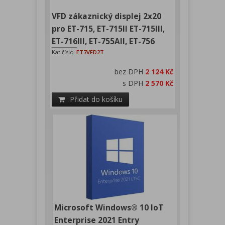
VFD zákaznický displej 2x20
pro ET-715, ET-715II ET-715III,
ET-716III, ET-755AII, ET-756
Kat.číslo
ET7VFD2T
bez DPH
2 124 Kč
s DPH
2 570 Kč
Přidat do košíku
Microsoft Windows® 10 IoT
Enterprise 2021 Entry