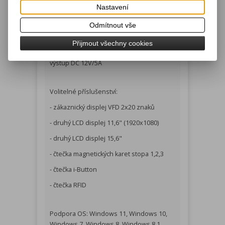
Nastavení
Audio vstup/výstup
Odmítnout vše
Napájeni:
Přijmout všechny cookies
Externí napájecí zdroj AC 100-240V/3,5A,
výstup DC 12V/5A
Volitelné příslušenství:
- zákaznický displej VFD 2x20 znaků
- druhý LCD displej 11,6" (1920x1080)
- druhý LCD displej 15,6"
- čtečka magnetických karet stopa 1,2,3
- čtečka i-Button
- čtečka RFID
Podpora OS: Windows 11, Windows 10,
Windows 7, Windows 8, Windows 8.1,