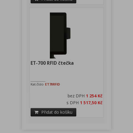
ET-700 RFID čtečka
Kat.číslo
ET7IIRFID
bez DPH
1 254 Kč
s DPH
1 517,50 Kč
Přidat do košíku