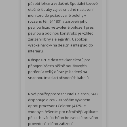
působí lehce a vzdušně. Speciální kovové
otočné klouby zajistí snadné nastavení
monitoru do požadované polohy v
rozsahu téměř 180° a zároveň jeho
pevnou fixaci ve zvolené poloze. I přes
pevnou a odolnou konstrukci je vzhled
zařízení líbivý a elegantní. Uspokojí i
vysoké nároky na design a integraci do
interiéru.
K dispozici je dostatek konektorů pro
připojení všech běžně používaných
periferií a velký důraz je kladený na
snadnou instalaci přívodních kabelů.
Nově použitý procesor Intel Celeron J6412
disponuje o cca 20% vyšším výkonem
oproti procesoru Celeron J4125. Je
vhodným řešením pro náročnější aplikace
při zachování tichého bezventilátorového
provedení celého zařízení.