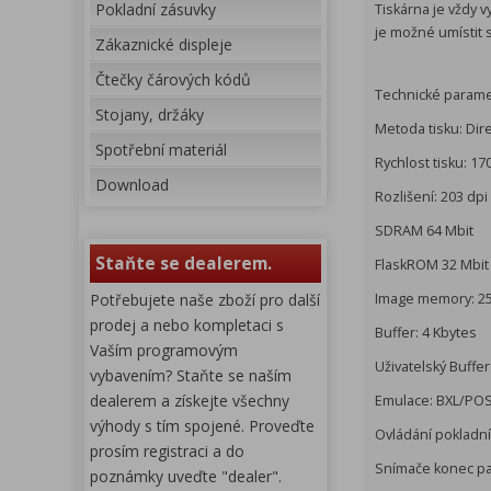
Pokladní zásuvky
Tiskárna je vždy 
je možné umístit s
Zákaznické displeje
Čtečky čárových kódů
Technické parame
Stojany, držáky
Metoda tisku: Dir
Spotřební materiál
Rychlost tisku: 1
Download
Rozlišení: 203 dpi
SDRAM 64 Mbit
Staňte se dealerem.
FlaskROM 32 Mbit
Potřebujete naše zboží pro další
Image memory: 25
prodej a nebo kompletaci s
Buffer: 4 Kbytes
Vaším programovým
Uživatelský Buffer
vybavením? Staňte se naším
dealerem a získejte všechny
Emulace: BXL/PO
výhody s tím spojené. Proveďte
Ovládání pokladn
prosím registraci a do
Snímače konec papí
poznámky uveďte "dealer".