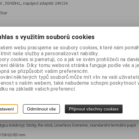
V , 50/60Hz,, napájecí adaptér 24V/2A
yStar
hlas s využitím souborů cookies
našem webu pracujeme se soubory cookies, které nám pomáh
litnit naše služby a personalizovat nabídky.
ory cookies si pamatují, co a jak ve svém prohlížeči na dan
kárny:
zení děláte. Díky tomu webová stránka funguje podle vás a j
pná se přizpůsobit vašim preferencím.
ování některých typů souborů může mít vliv na vaši uživatel
šenost s naším webem, také nebudeme schopni poskytnout
dku na základě vašich preferencí.
stavení
Odmítnout vše
Přijmout všechny cookies
ypu tiskárny): Sticky, Re-stick, Linerless Extreme, standardní termální papír
40/58/62/83 mm