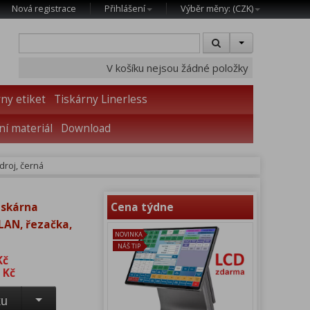
Nová registrace
Přihlášení
Výběr měny: (
CZK
)
V košíku nejsou žádné položky
ny etiket
Tiskárny Linerless
í materiál
Download
droj, černá
iskárna
Cena týdne
WLAN, řezačka,
NOVINKA
NÁŠ TIP
Kč
 Kč
ku