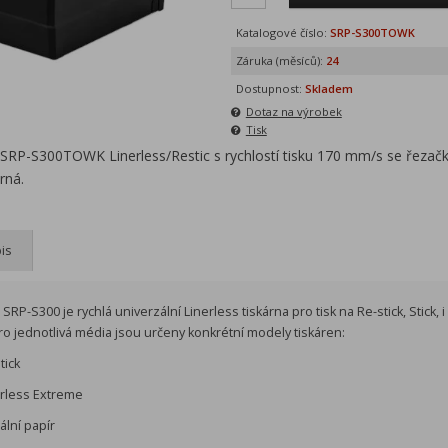
Katalogové číslo:
SRP-S300TOWK
Záruka (měsíců):
24
Dostupnost:
Skladem
Dotaz na výrobek
Tisk
 SRP-S300TOWK Linerless/Restic s rychlostí tisku 170 mm/s se řezač
rná.
is
RP-S300 je rychlá univerzální Linerless tiskárna pro tisk na Re-stick, Stick, i
o jednotlivá média jsou určeny konkrétní modely tiskáren:
tick
erless Extreme
lní papír