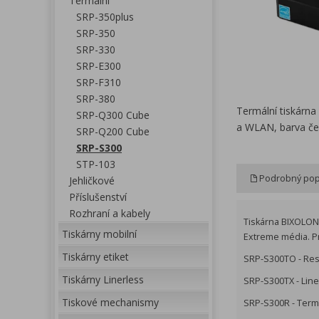
Termální
SRP-350plus
SRP-350
SRP-330
SRP-E300
SRP-F310
SRP-380
Termální tiskárna
SRP-Q300 Cube
a WLAN, barva če
SRP-Q200 Cube
SRP-S300
STP-103
Podrobný pop
Jehličkové
Příslušenství
Rozhraní a kabely
Tiskárna BIXOLON S
Tiskárny mobilní
Extreme média. Pr
Tiskárny etiket
SRP-S300TO - Res
Tiskárny Linerless
SRP-S300TX - Lin
Tiskové mechanismy
SRP-S300R - Termá