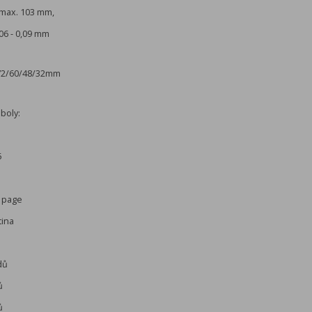
max. 103 mm,
,06 - 0,09 mm
/72/60/48/32mm
mboly:
5
3 page
tina
dů
ů
ů