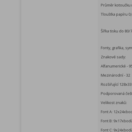
Průměr kotoučku 
Tloušťka papíru 0
Šířka tisku do 80
Fonty, grafika, sy
Znakové sady:
Alfanumerické - 9
Mezinárodní - 32
Rozšiřující 128x3
Podporovaná češ
Velikost znaků:
Font A: 12x24xbo
Font B: 9x17xbod
Font C: 9x24xbod