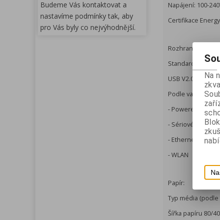
Budeme Vás kontaktovat a
Napájení: 100-240
nastavíme podmínky tak, aby
Certifikace Energ
pro Vás byly co nejvýhodnější.
Rozhraní:
Sou
Standardně:
Na 
USB V2.0
zkva
Soub
Podle varianty tis
zaří
- Powered USB
scho
Blok
- Sériové
zku
- Ethernet
nabí
- WLAN
Na
Papír:
Typ média (podle t
Šířka papíru 80/