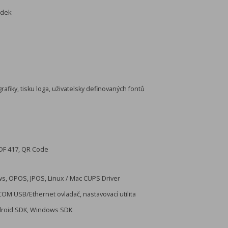
ádek:
rafiky, tisku loga, uživatelsky definovaných fontů
PDF 417, QR Code
s, OPOS, JPOS, Linux / Mac CUPS Driver
 COM USB/Ethernet ovladač, nastavovací utilita
droid SDK, Windows SDK