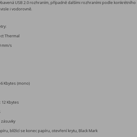
vybavená USB 2.0 rozhraním, případně dalšími rozhraními podle konkrétního
visle i vodorovně.
try:
ect Thermal
70 mm/s
6 Kbytes (mono)
: 12 Kbytes
S
í zásuvky
ru, blížící se konec papíru, otevření krytu, Black Mark