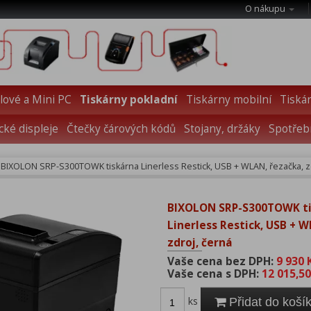
O nákupu
ové a Mini PC
Tiskárny pokladní
Tiskárny mobilní
Tiskár
cké displeje
Čtečky čárových kódů
Stojany, držáky
Spotřebn
BIXOLON SRP-S300TOWK tiskárna Linerless Restick, USB + WLAN, řezačka, z
BIXOLON SRP-S300TOWK t
Linerless Restick, USB + 
zdroj, černá
Vaše cena bez DPH:
9 930 
Vaše cena s DPH:
12 015,50
ks
Přidat do koší