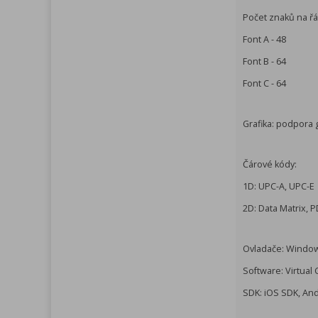
Počet znaků na ř
Font A - 48
Font B - 64
Font C - 64
Grafika: podpora g
Čárové kódy:
1D: UPC-A, UPC-E
2D: Data Matrix, 
Ovladače: Window
Software: Virtual
SDK: iOS SDK, An