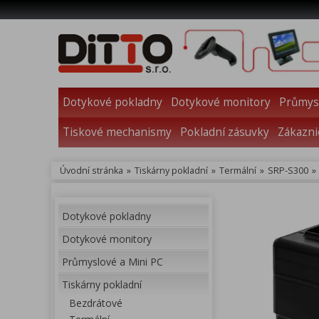
Dotykové pokladny
Dotykové monitory
Průmysl
Tiskové mechanismy
Pokladní zásuvky
Zákazni
Úvodní stránka
»
Tiskárny pokladní
»
Termální
»
SRP-S300
»
Dotykové pokladny
Dotykové monitory
Průmyslové a Mini PC
Tiskárny pokladní
Bezdrátové