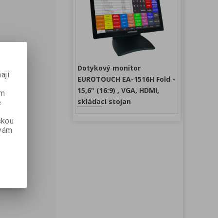
Dotykový monitor
ají
EUROTOUCH EA-1516H Fold -
15,6" (16:9) , VGA, HDMI,
ém
skládací stojan
e
skou
 vám