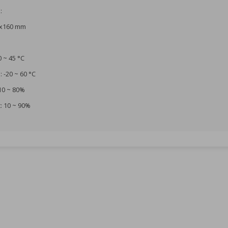
:
0x160 mm
0 ~ 45 °C
: -20 ~ 60 °C
 10 ~ 80%
t: 10 ~ 90%