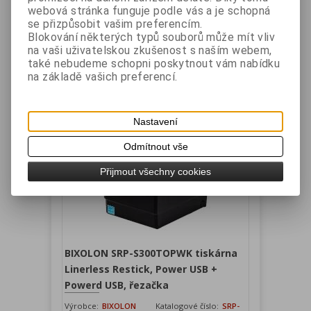
webová stránka funguje podle vás a je schopná
Termální tiskárna SRP-S300TOSK
se přizpůsobit vašim preferencím.
Linerless/Restic s rychlostí tisku 170 mm/s se
Blokování některých typů souborů může mít vliv
řezačkou, rozhraní USB a sériové, barva černá.
na vaši uživatelskou zkušenost s naším webem,
také nebudeme schopni poskytnout vám nabídku
Vaše cena bez DPH:
8 476 Kč
na základě vašich preferencí.
Vaše cena s DPH:
10 256 Kč
Přidat do košíku
Nastavení
Odmítnout vše
Přijmout všechny cookies
BIXOLON SRP-S300TOPWK tiskárna
Linerless Restick, Power USB +
Powerd USB, řezačka
Výrobce:
BIXOLON
Katalogové číslo:
SRP-