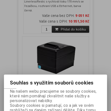
Linerless/Restic s rychlostí tisku 170 mm/s se
řezačkou, rozhraní USB a Etrhernet, barva
černá.
Vaše cena bez DPH:
9 051 Kč
Vaše cena s DPH:
10 951,50 Kč
Přidat do košíku
Souhlas s využitím souborů cookies
BIXOLON SRP-S300TOSK tiskárna
Linerless Restick, USB + Serial,
Na našem webu pracujeme se soubory cookies,
řezačka, zdroj, černá
které nám pomáhají zkvalitnit naše služby a
personalizovat nabídky.
Výrobce:
BIXOLON
Katalogové číslo:
SRP-
Soubory cookies si pamatují, co a jak ve svém
S300TOSK
prohlížeči na daném zařízení děláte. Díky tomu
Záruka (měsíců):
24
Dostupnost:
skladem