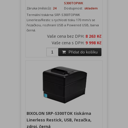
S300TOPWK
Záruka (měsíců):
24
Dostupnost:
skladem
Termální tiskárna SRP-S300TOPWK
Linerless/Restic s rychlostí tisku 170 mm/s se
řezačkou, rozhraní USB a Powered USB, barva
černá.
Vaše cena bez DPH:
8 263 Kč
Vaše cena s DPH:
9 998 Kč
Přidat do košíku
BIXOLON SRP-S300TOK tiskárna
Linerless Restick, USB, řezačka,
zdroj, černá