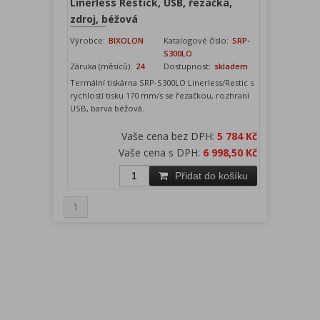
Linerless Restick, USB, řezačka,
zdroj, béžová
Výrobce:
BIXOLON
Katalogové číslo:
SRP-
S300LO
Záruka (měsíců):
24
Dostupnost:
skladem
Termální tiskárna SRP-S300LO Linerless/Restic s
rychlostí tisku 170 mm/s se řezačkou, rozhraní
USB, barva béžová.
Vaše cena bez DPH:
5 784 Kč
Vaše cena s DPH:
6 998,50 Kč
Přidat do košíku
1