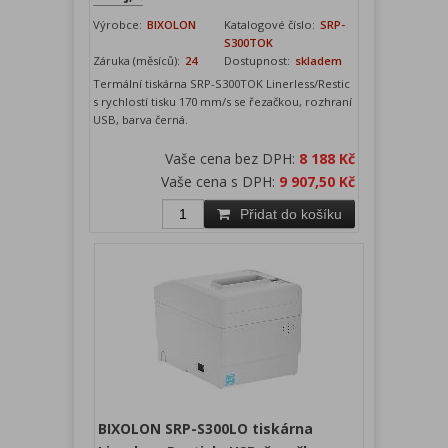
Výrobce:
BIXOLON
Katalogové číslo:
SRP-
S300TOK
Záruka (měsíců):
24
Dostupnost:
skladem
Termální tiskárna SRP-S300TOK Linerless/Restic
s rychlostí tisku 170 mm/s se řezačkou, rozhraní
USB, barva černá.
Vaše cena bez DPH:
8 188 Kč
Vaše cena s DPH:
9 907,50 Kč
Přidat do košíku
BIXOLON SRP-S300LO tiskárna