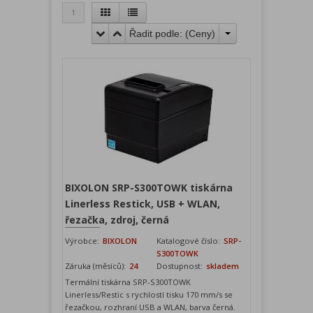
1
Řadit podle: (
Ceny
)
BIXOLON SRP-S300TOWK tiskárna
Linerless Restick, USB + WLAN,
řezačka, zdroj, černá
Výrobce:
BIXOLON
Katalogové číslo:
SRP-
S300TOWK
Záruka (měsíců):
24
Dostupnost:
skladem
Termální tiskárna SRP-S300TOWK
Linerless/Restic s rychlostí tisku 170 mm/s se
řezačkou, rozhraní USB a WLAN, barva černá.