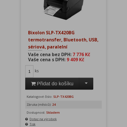
Bixolon SLP-TX420BG
termotransfer, Bluetooth, USB,
sériová, paralelní
Vaše cena bez DPH:
7 776 Kč
Vaše cena s DPH:
9 409 Kč
ks
Přidat do košíku
Katalogové číslo:
SLP-TX420BG
Záruka (měsíců):
24
Dostupnost:
Skladem
Dotaz na výrobek
Tisk