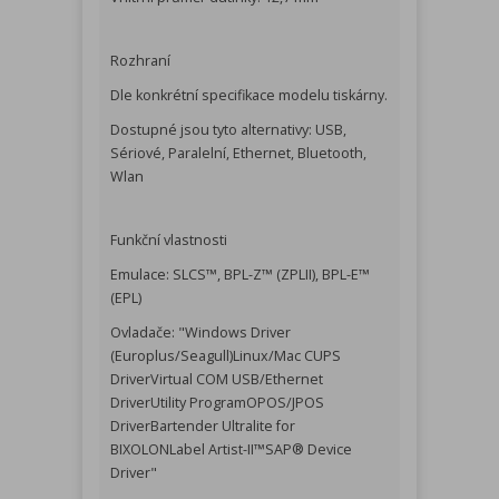
Rozhraní
Dle konkrétní specifikace modelu tiskárny.
Dostupné jsou tyto alternativy: USB,
Sériové, Paralelní, Ethernet, Bluetooth,
Wlan
Funkční vlastnosti
Emulace: SLCS™, BPL-Z™ (ZPLII), BPL-E™
(EPL)
Ovladače: "Windows Driver
(Europlus/Seagull)Linux/Mac CUPS
DriverVirtual COM USB/Ethernet
DriverUtility ProgramOPOS/JPOS
DriverBartender Ultralite for
BIXOLONLabel Artist-II™SAP® Device
Driver"