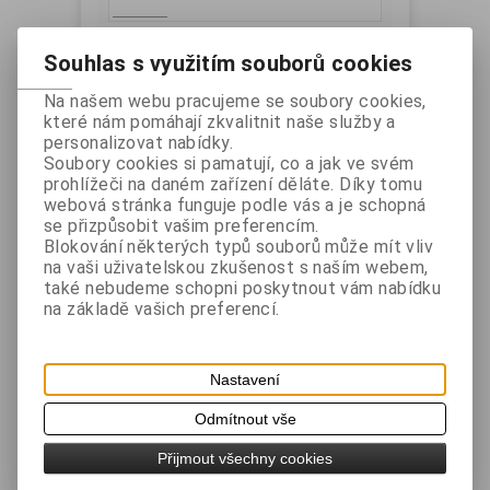
Souhlas s využitím souborů cookies
Podrobný popis
Na našem webu pracujeme se soubory cookies,
které nám pomáhají zkvalitnit naše služby a
personalizovat nabídky.
Tiskárna pro termotransferový tisk na
Soubory cookies si pamatují, co a jak ve svém
štítky o šířce 20 až 112 mm. Štítky mohou
prohlížeči na daném zařízení děláte. Díky tomu
obsahovat text, čárový kód i grafiku.
webová stránka funguje podle vás a je schopná
Standardně je osazena paralelním,
se přizpůsobit vašim preferencím.
Blokování některých typů souborů může mít vliv
sériovým i USB rozhraním.
na vaši uživatelskou zkušenost s naším webem,
Tiskárna se dodává volitelně s Ethernet
také nebudeme schopni poskytnout vám nabídku
rozhraním, řezačkou nebo zařízením pro
na základě vašich preferencí.
odlepování štítků.
Nastavení
Parametry tisku
Odmítnout vše
Typ tisku: Thermal Transfer, Direct
Thermal
Přijmout všechny cookies
Rozlišení: 203 dpi