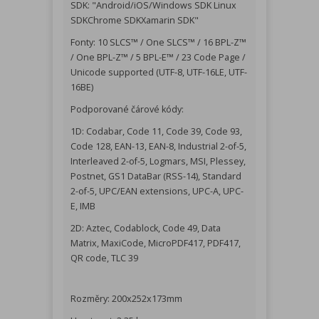
SDK: "Android/iOS/Windows SDK Linux
SDKChrome SDKXamarin SDK"
Fonty: 10 SLCS™ / One SLCS™ / 16 BPL-Z™
/ One BPL-Z™ / 5 BPL-E™ / 23 Code Page /
Unicode supported (UTF-8, UTF-16LE, UTF-
16BE)
Podporované čárové kódy:
1D: Codabar, Code 11, Code 39, Code 93,
Code 128, EAN-13, EAN-8, Industrial 2-of-5,
Interleaved 2-of-5, Logmars, MSI, Plessey,
Postnet, GS1 DataBar (RSS-14), Standard
2-of-5, UPC/EAN extensions, UPC-A, UPC-
E, IMB
2D: Aztec, Codablock, Code 49, Data
Matrix, MaxiCode, MicroPDF417, PDF417,
QR code, TLC 39
Rozměry: 200x252x173mm