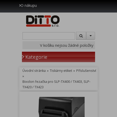
O nákupu
V košíku nejsou žádné položky
Kategorie
Úvodní stránka
»
Tiskárny etiket
»
Příslušenství
»
Bixolon řezačka pro SLP-TX400 / TX403, SLP-
TX420 / TX423