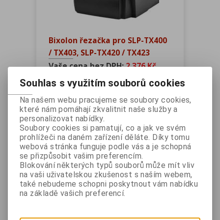
Bixolon řezačka pro SLP-TX400
/ TX403, SLP-TX420 / TX423
Vaše cena bez DPH:
2 376 Kč
Vaše cena s DPH:
2 875 Kč
Souhlas s využitím souborů cookies
ks
Na našem webu pracujeme se soubory cookies,
které nám pomáhají zkvalitnit naše služby a
Přidat do košíku
personalizovat nabídky.
Soubory cookies si pamatují, co a jak ve svém
prohlížeči na daném zařízení děláte. Díky tomu
Katalogové číslo:
CUTTER-TX400-DG
webová stránka funguje podle vás a je schopná
Záruka (měsíců):
24
se přizpůsobit vašim preferencím.
Blokování některých typů souborů může mít vliv
Dostupnost:
Skladem
na vaši uživatelskou zkušenost s naším webem,
Dotaz na výrobek
také nebudeme schopni poskytnout vám nabídku
Tisk
na základě vašich preferencí.
Odlepovač štítků pro tiskárny řady SLP-
TX400, SLP-TX403, LP-TX420, SLP-TX423