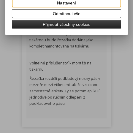
Nastavení
Odmítnout vše
Podrobný popis
Přijmout všechny cookies
Při objednání řezačky společně s
tiskárnou bude řezačka dodána jako
komplet namontovaná na tiskárnu.
Volitelné příslušenství k montáži na
tiskárnu.
Řezačka rozdělí podkladový nosný pás v
mezeře mezi etiketami tak, že vzniknou
samostatné etikety. Ty se potom aplikují
jednotlivě po ručním odlepení z
podkladového pásu.