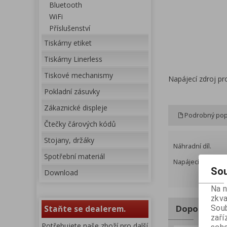
Bluetooth
WiFi
Příslušenství
Tiskárny etiket
Tiskárny Linerless
Tiskové mechanismy
Napájecí zdroj pr
Pokladní zásuvky
Zákaznické displeje
Podrobný pop
Čtečky čárových kódů
Stojany, držáky
Náhradní díl.
Spotřební materiál
Napájecí síťový ka
Sou
Download
Na 
zkva
Doporučuj
Soub
Staňte se dealerem.
zaří
Potřebujete naše zboží pro další