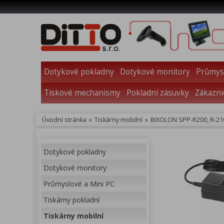
Dotykové pokladny
Dotykové monitory
Průmysl
Tiskové mechanismy
Pokladní zásuvky
Zákazni
Úvodní stránka
»
Tiskárny mobilní
»
BIXOLON SPP-R200, R-210i, 
Dotykové pokladny
Dotykové monitory
Průmyslové a Mini PC
Tiskárny pokladní
Tiskárny mobilní