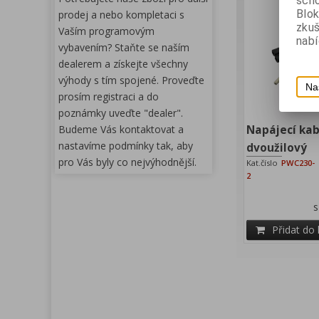
scho
Blok
prodej a nebo kompletaci s
zku
Vaším programovým
nabí
vybavením? Staňte se naším
dealerem a získejte všechny
výhody s tím spojené. Proveďte
Na
prosím registraci a do
poznámky uveďte "dealer".
Budeme Vás kontaktovat a
Napájecí kab
nastavíme podmínky tak, aby
dvoužilový
pro Vás byly co nejvýhodnější.
Kat.číslo
PWC230-
2
Přidat do 