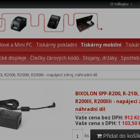
O nákupu
ové a Mini PC
Tiskárny pokladní
Tiskárny mobilní
Tiskár
cké displeje
Čtečky čárových kódů
Stojany, držáky
Spotřebn
R200II, R200III, R200IIIi - napájecí zdroj, náhradní díl
BIXOLON SPP-R200, R-210i, 
R200III, R200IIIi - napájecí 
náhradní díl
Vaše cena bez DPH:
912 Kč
Vaše cena s DPH:
1 103,50 
ks
Přidat do koší