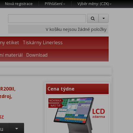
Nová registrace
Přihlášení
Výběr měny: (
CZK
)
V košíku nejsou žádné položky
ny etiket
Tiskárny Linerless
í materiál
Download
R200II,
Cena týdne
zdroj,
NOVINKA
NÁŠ TIP
Kč
ku