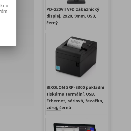
skou
PD-220VII VFD zákaznický
 vám
displej, 2x20, 9mm, USB,
černý
BIXOLON SRP-E300 pokladní
tiskárna termální, USB,
Ethernet, sériová, řezačka,
zdroj, černá