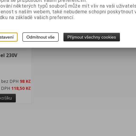
pná se přizpůsobit vašim preferencím.
ování některých typů souborů může mít vliv na vaši uživatel
šenost s naším webem, také nebudeme schopni poskytnout
dku na základě vašich preferencí.
stavení
Odmítnout vše
Přijmout všechny cookies
el 230V
bez DPH
98 Kč
s DPH
118,50 Kč
košíku