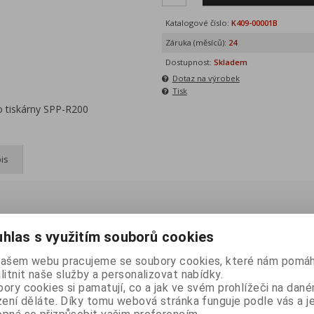
Katalogové číslo:
K409-00001B
Záruka (měsíců):
24
Dostupnost:
Skladem
Dotaz na výrobek
Tisk
o tiskárny SPP-R200
is
bel 230V není součástí balení. Je nutné ho objednat zvlášť.
hlas s využitím souborů cookies
našem webu pracujeme se soubory cookies, které nám pomáh
litnit naše služby a personalizovat nabídky.
eme
ory cookies si pamatují, co a jak ve svém prohlížeči na dan
zení děláte. Díky tomu webová stránka funguje podle vás a j