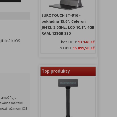
EUROTOUCH ET-916 -
pokladna 15,6", Celeron
J6412, 2,0GHz, LCD 10,1", 4GB
RAM, 128GB SSD
itelná k iOS
bez DPH:
13 140 Kč
s DPH:
15 899,50 Kč
Top produkty
m umožňuje
skárna má také
í mezi režimem iOS