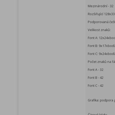
Mezinárodní - 32
Rozšiřující 128x3
Podporovaná češ
Velikost znaků:
Font A: 12x24xbo
Font B: 9x17xbod
Font C: 9x24xbod
Počet znaků na ř
Font A - 32
Font B - 42
Font C - 42
Grafika: podpora g
Čárové kódy: