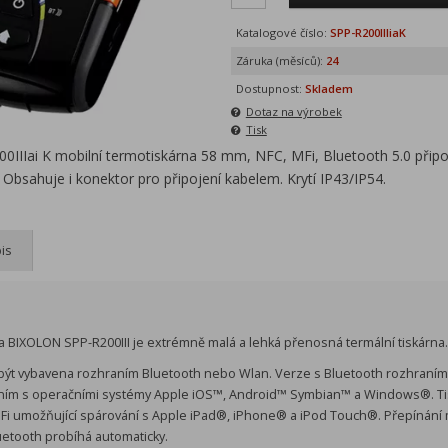
Katalogové číslo:
SPP-R200IIIiaK
Záruka (měsíců):
24
Dostupnost:
Skladem
Dotaz na výrobek
Tisk
IIai K mobilní termotiskárna 58 mm, NFC, MFi, Bluetooth 5.0 připoj
 Obsahuje i konektor pro připojení kabelem. Krytí IP43/IP54.
is
a BIXOLON SPP-R200III je extrémně malá a lehká přenosná termální tiskárna.
být vybavena rozhraním Bluetooth nebo Wlan. Verze s Bluetooth rozhraní
zením s operačními systémy Apple iOS™, Android™ Symbian™ a Windows®. Ti
 MFi umožňující spárování s Apple iPad®, iPhone® a iPod Touch®. Přepínán
etooth probíhá automaticky.