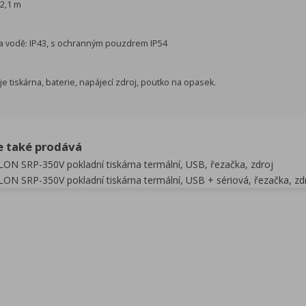
2,1 m
u a vodě: IP43, s ochranným pouzdrem IP54
e tiskárna, baterie, napájecí zdroj, poutko na opasek.
e také prodává
ON SRP-350V pokladní tiskárna termální, USB, řezačka, zdroj
ON SRP-350V pokladní tiskárna termální, USB + sériová, řezačka, zd