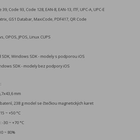
 39, Code 93, Code 128, EAN-8, EAN-13, ITF, UPC-A, UPC-E
atrix, GS1 Databar, MaxiCode, PDF417, QR Code
s, OPOS, JPOS, Linux CUPS
id SDK, Windows SDK - modely s podporou iOS
indows SDK - modely bez podpory iOS
:
6,7x43,6 mm
baterií, 238 g model se čtečkou magnetických karet
-15 ~ +50 °C
: -30 ~ +70 °C
 10 ~ 80%