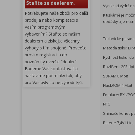
Staňte se dealerem.
Vynikající výdrž n
Potřebujete naše zboží pro další
K tiskárně je mož
prodej a nebo kompletaci s
dodávky a je nutn
Vaším programovým
vybavením? Staňte se naším
Technické parame
dealerem a získejte všechny
výhody s tím spojené. Proveďte
Metoda tisku: Dir
prosím registraci a do
Rychlost tisku: d
poznámky uveďte "dealer".
Rozlišení: 203 dpi
Budeme Vás kontaktovat a
nastavíme podmínky tak, aby
SDRAM 8 Mbit
pro Vás byly co nejvýhodnější.
FlaskROM 4 Mbit
Emulace: BXL/PO
NFC
Snímače konec pap
Baterie 7,4V Li-io