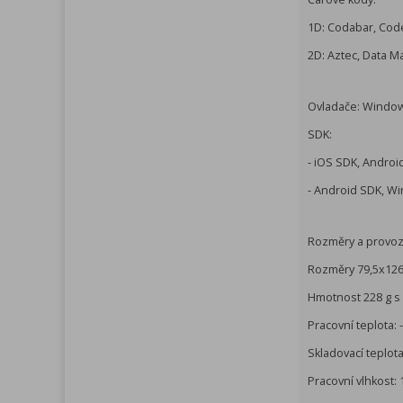
1D: Codabar, Code
2D: Aztec, Data M
Ovladače: Window
SDK:
- iOS SDK, Andro
- Android SDK, W
Rozměry a provoz
Rozměry 79,5x12
Hmotnost 228 g s 
Pracovní teplota: 
Skladovací teplota
Pracovní vlhkost: