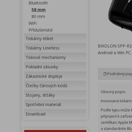
Bluetooth
58 mm
80 mm
WiFi
Příslušenství
Tiskárny etiket
BIXOLON SPP-R200I
Tiskárny Linerless
Android a Win PC.
Tiskové mechanismy
Pokladní zásuvky
Podrobný pop
Zákaznické displeje
Čtečky čárových kódů
Obecný popis:
Stojany, držáky
Inovovaná tiskárn
Spotřební materiál
Podle typu může 
Download
připojení k zaří
certifikaci Apple
a standardním Blu