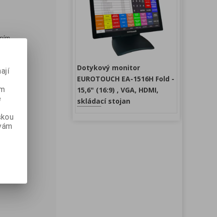
aním
Dotykový monitor
ají
EUROTOUCH EA-1516H Fold -
ém
15,6" (16:9) , VGA, HDMI,
e
skládací stojan
skou
 vám