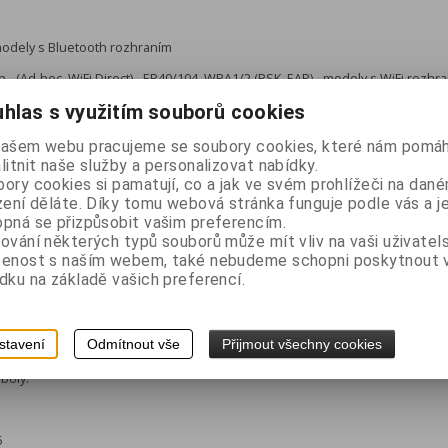
modely s Bluetooth rozhraním
 - (Ad-hoc, WiFi Direct) - EP40/104, WPA1/2 (PSK, EAP) - modely s WiFi rozhr
hlas s využitím souborů cookies
y modely
echny modely
našem webu pracujeme se soubory cookies, které nám pomáh
litnit naše služby a personalizovat nabídky.
 nebo sériového rozhraní je nutné použít speciální datový kabel.
ory cookies si pamatují, co a jak ve svém prohlížeči na dan
zení děláte. Díky tomu webová stránka funguje podle vás a j
pná se přizpůsobit vašim preferencím.
ování některých typů souborů může mít vliv na vaši uživatel
 ( 50 mm volitelně)
šenost s naším webem, také nebudeme schopni poskytnout
dku na základě vašich preferencí.
do 40 mm,
,07± 0,005 mm
stavení
Odmítnout vše
Přijmout všechny cookies
mboly:
5