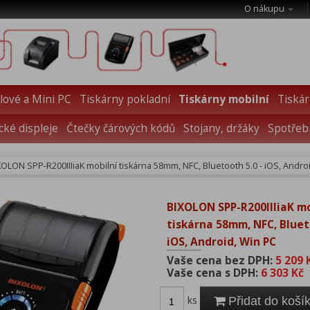
O nákupu
ové a Mini PC
Tiskárny pokladní
Tiskárny mobilní
Tiskár
cké displeje
Čtečky čárových kódů
Stojany, držáky
Spotřebn
XOLON SPP-R200IIIiaK mobilní tiskárna 58mm, NFC, Bluetooth 5.0 - iOS, Andro
BIXOLON SPP-R200IIIiaK mo
tiskárna 58mm, NFC, Bluet
iOS, Android, Win PC
Vaše cena bez DPH:
5 209 
Vaše cena s DPH:
6 303 Kč
ks
Přidat do koší