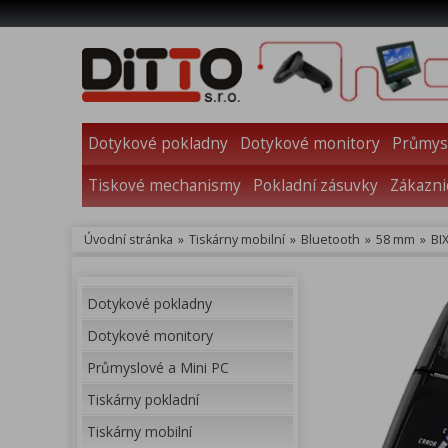
Dotykové pokladny
Dotykové monitory
Průmysl
Tiskové mechanismy
Pokladní zásuvky
Zákazni
Úvodní stránka
»
Tiskárny mobilní
»
Bluetooth
»
58 mm
»
BI
Dotykové pokladny
Dotykové monitory
Průmyslové a Mini PC
Tiskárny pokladní
Tiskárny mobilní