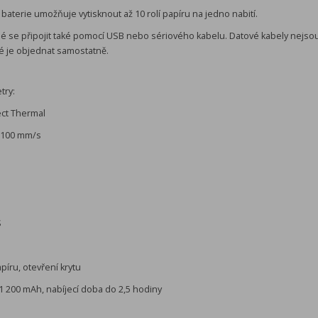
a baterie umožňuje vytisknout až 10 rolí papíru na jedno nabití.
né se připojit také pomocí USB nebo sériového kabelu. Datové kabely nejso
é je objednat samostatně.
try:
ect Thermal
o 100 mm/s
S
íru, otevření krytu
, 1 200 mAh, nabíjecí doba do 2,5 hodiny