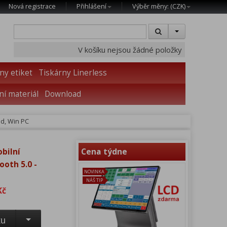
Nová registrace
Přihlášení
Výběr měny: (
CZK
)
V košíku nejsou žádné položky
ny etiket
Tiskárny Linerless
í materiál
Download
id, Win PC
bilní
Cena týdne
ooth 5.0 -
NOVINKA
NÁŠ TIP
Kč
ku