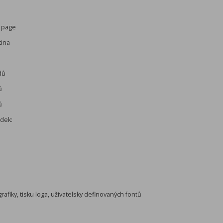
3 page
tina
dů
ů
ů
ádek:
rafiky, tisku loga, uživatelsky definovaných fontů