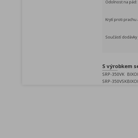
Odolnost na pád: 
Krytí proti prach
Součástí dodávky j
S výrobkem s
SRP-350VK
BIXOL
SRP-350VSK
BIXOL