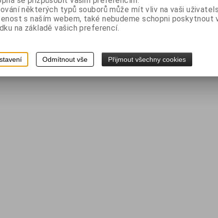
pná se přizpůsobit vašim preferencím.
ování některých typů souborů může mít vliv na vaši uživatel
šenost s naším webem, také nebudeme schopni poskytnout
dku na základě vašich preferencí.
stavení
Odmítnout vše
Přijmout všechny cookies