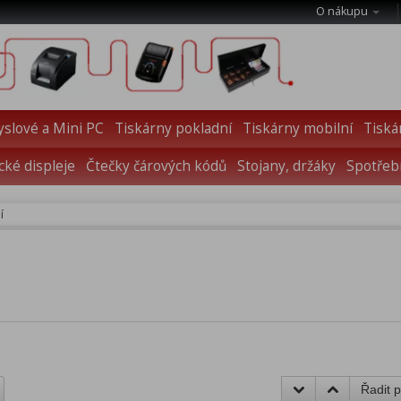
O nákupu
slové a Mini PC
Tiskárny pokladní
Tiskárny mobilní
Tiská
cké displeje
Čtečky čárových kódů
Stojany, držáky
Spotřebn
í
Řadit p