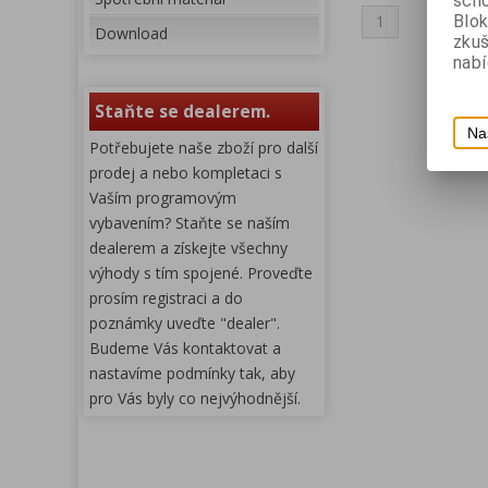
scho
1
Blok
Download
zku
nabí
Staňte se dealerem.
Na
Potřebujete naše zboží pro další
prodej a nebo kompletaci s
Vaším programovým
vybavením? Staňte se naším
dealerem a získejte všechny
výhody s tím spojené. Proveďte
prosím registraci a do
poznámky uveďte "dealer".
Budeme Vás kontaktovat a
nastavíme podmínky tak, aby
pro Vás byly co nejvýhodnější.