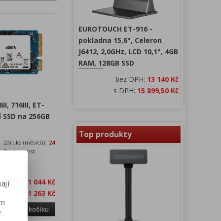
EUROTOUCH ET-916 -
pokladna 15,6", Celeron
J6412, 2,0GHz, LCD 10,1", 4GB
RAM, 128GB SSD
bez DPH:
13 140 Kč
s DPH:
15 899,50 Kč
I, 716III, ET-
ní SSD na 256GB
Top produkty
Záruka (měsíců):
24
Dostupnost:
skladem
 250GB
bez DPH:
1 044 Kč
ají
a s DPH:
1 263 Kč
ém
Přidat do košíku
e