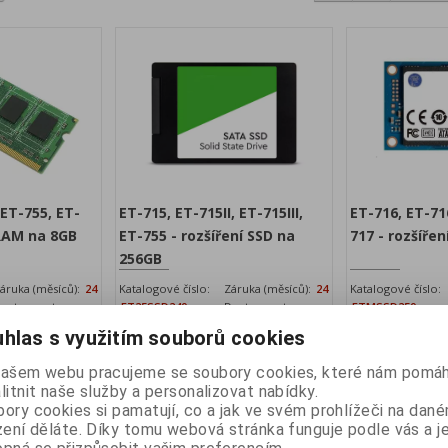
 ET-755, ET-
ET-715, ET-715II, ET-715III,
ET-716, ET-716I
 RAM na 8GB
ET-755 - rozšíření SSD na
717 - rozšíře
256GB
áruka (měsíců):
24
Katalogové číslo:
Záruka (měsíců):
24
Katalogové číslo:
ostupnost:
ET25SSD240
Dostupnost:
ETMSSD250
skladem
skladem
hlas s využitím souborů cookies
 8 GB
Rozšíření SSD na 256GB
Rozšíření SSD na
z DPH:
1 668 Kč
Vaše cena bez DPH:
1 044 Kč
Vaše cena 
našem webu pracujeme se soubory cookies, které nám pomáh
PH:
litnit naše služby a personalizovat nabídky.
2 018,50 Kč
Vaše cena s DPH:
1 263 Kč
Vaše cen
ory cookies si pamatují, co a jak ve svém prohlížeči na dan
idat do košíku
Přidat do košíku
zení děláte. Díky tomu webová stránka funguje podle vás a j