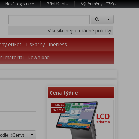
Nová registrace
Přihlášení
Výběr měny: (
CZK
)
V košíku nejsou žádné položky
rny etiket
Tiskárny Linerless
í materiál
Download
Cena týdne
NOVINKA
NÁŠ TIP
odle: (
Ceny
)