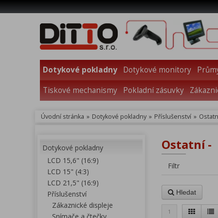
Dotykové pokladny
Dotykové monitory
Průmy
Tiskové mechanismy
Pokladní zásuvky
Zákazni
Úvodní stránka
»
Dotykové pokladny
»
Příslušenství
»
Ostatn
Ostatní -
Dotykové pokladny
LCD 15,6" (16:9)
Filtr
LCD 15" (4:3)
LCD 21,5" (16:9)
Hledat
Příslušenství
Zákaznické displeje
1
Snímače a čtečky