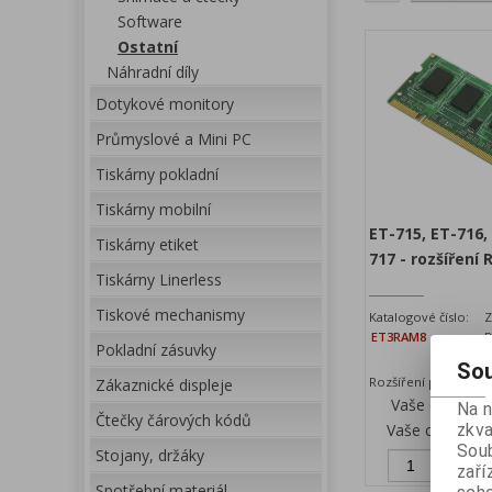
Software
Ostatní
Náhradní díly
Dotykové monitory
Průmyslové a Mini PC
Tiskárny pokladní
Tiskárny mobilní
ET-715, ET-716,
Tiskárny etiket
717 - rozšíření
Tiskárny Linerless
Tiskové mechanismy
Katalogové číslo:
Z
ET3RAM8
D
Pokladní zásuvky
Sou
Rozšíření paměti na
Zákaznické displeje
Vaše cena be
Na 
Čtečky čárových kódů
Vaše cena s D
zkva
Soub
Stojany, držáky
Př
zaří
Spotřební materiál