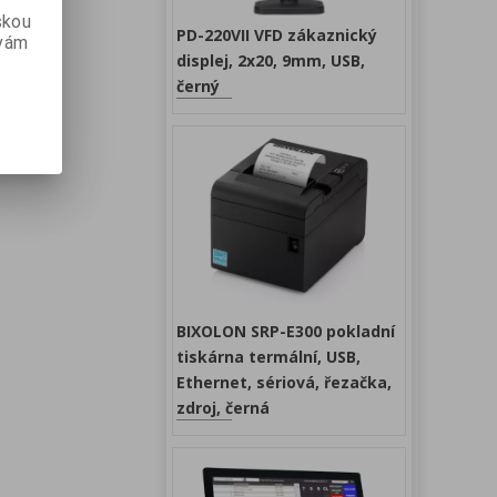
skou
PD-220VII VFD zákaznický
 vám
displej, 2x20, 9mm, USB,
černý
BIXOLON SRP-E300 pokladní
tiskárna termální, USB,
Ethernet, sériová, řezačka,
zdroj, černá