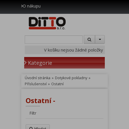
O nákupu
V košíku nejsou žádné položky
Kategorie
Úvodní stránka
»
Dotykové pokladny
»
Příslušenství
»
Ostatní
Ostatní -
Filtr
Hledat