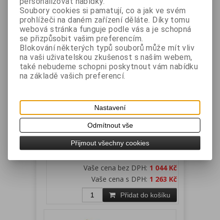
personalizovat nabídky.
Přidat do košíku
Soubory cookies si pamatují, co a jak ve svém
prohlížeči na daném zařízení děláte. Díky tomu
webová stránka funguje podle vás a je schopná
se přizpůsobit vašim preferencím.
Blokování některých typů souborů může mít vliv
na vaši uživatelskou zkušenost s naším webem,
také nebudeme schopni poskytnout vám nabídku
na základě vašich preferencí.
Nastavení
ET-716, ET-716II, 716III, ET-717 -
rozšíření SSD na 256GB
Odmítnout vše
Katalogové číslo:
Záruka (měsíců):
24
Přijmout všechny cookies
ETMSSD250
Dostupnost:
skladem
Rozšíření SSD na 250GB
Vaše cena bez DPH:
1 044 Kč
Vaše cena s DPH:
1 263 Kč
Přidat do košíku