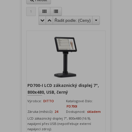
1
Řadit podle: (
Ceny
)
PD700-I LCD zákaznický displej 7",
800x480, USB, černý
Výrobce:
DITTO
Katalogové číslo:
PD700I
Záruka (měsíců):
24
Dostupnost:
skladem
LCD zákaznický displej 7", 800x480 (16:9),
napájení přes USB (nepotřebuje externí
napájecí zdroj).