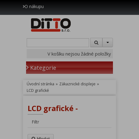
O nákupu
V košíku nejsou žádné položky
Kategorie
Úvodní stránka
»
Zákaznické displeje
»
LCD grafické
LCD grafické -
Filtr
Hledat