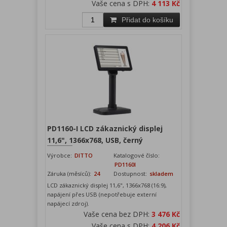
Vaše cena s DPH:
4 113 Kč
Přidat do košíku
PD1160-I LCD zákaznický displej
11,6", 1366x768, USB, černý
Výrobce:
DITTO
Katalogové číslo:
PD1160I
Záruka (měsíců):
24
Dostupnost:
skladem
LCD zákaznický displej 11,6", 1366x768 (16:9),
napájení přes USB (nepotřebuje externí
napájecí zdroj).
Vaše cena bez DPH:
3 476 Kč
Vaše cena s DPH:
4 206 Kč