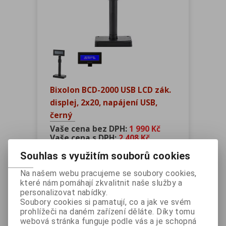
Bixolon BCD-2000 USB LCD zák.
displej, 2x20, napájení USB,
černý
Vaše cena bez DPH:
1 990 Kč
Vaše cena s DPH:
2 408 Kč
Souhlas s využitím souborů cookies
ks
Na našem webu pracujeme se soubory cookies,
Přidat do košíku
které nám pomáhají zkvalitnit naše služby a
personalizovat nabídky.
Soubory cookies si pamatují, co a jak ve svém
Katalogové číslo:
BCD2000AUB
prohlížeči na daném zařízení děláte. Díky tomu
Záruka (měsíců):
24
webová stránka funguje podle vás a je schopná