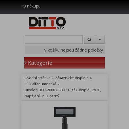
O nákupu
V košíku nejsou žádné položky
Kategorie
Úvodní stránka
»
Zákaznické displeje
»
LCD alfanumerické
»
Bixolon BCD-2000 USB LCD zák. displej, 2x20,
napájení USB, černý