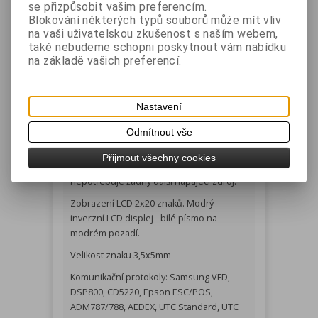
se přizpůsobit vašim preferencím.
Dostupnost:
Skladem
Blokování některých typů souborů může mít vliv
Dotaz na výrobek
na vaši uživatelskou zkušenost s naším webem,
Tisk
také nebudeme schopni poskytnout vám nabídku
Černý LCD zákaznický displej 2x20 znaků,
na základě vašich preferencí.
rozhraní USB, napájení přes USB.
Nastavení
Podrobný popis
Parametry
Odmítnout vše
Přijmout všechny cookies
Displej je napájen přímo z USB rozhraní a
nepotřebuje žádný další napájecí zdroj.
Zobrazení LCD 2x20 znaků. Modrý
inverzní LCD displej - bílé písmo na
modrém pozadí.
Velikost znaku 3,5x5mm
Komunikační protokoly: Samsung VFD,
DSP800, CD5220, Epson ESC/POS,
ADM787/788, AEDEX, UTC Standard, UTC