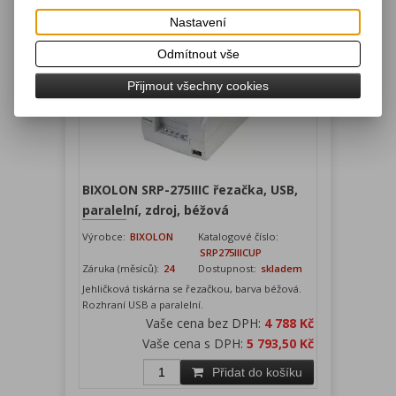
Přidat do košíku
Nastavení
Odmítnout vše
Přijmout všechny cookies
BIXOLON SRP-275IIIC řezačka, USB,
paralelní, zdroj, béžová
Výrobce:
BIXOLON
Katalogové číslo:
SRP275IIICUP
Záruka (měsíců):
24
Dostupnost:
skladem
Jehličková tiskárna se řezačkou, barva béžová.
Rozhraní USB a paralelní.
Vaše cena bez DPH:
4 788 Kč
Vaše cena s DPH:
5 793,50 Kč
Přidat do košíku