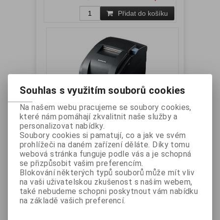
Přidat do košíku
Souhlas s využitím souborů cookies
Na našem webu pracujeme se soubory cookies,
které nám pomáhají zkvalitnit naše služby a
BIXOLON SRP-275IIIC řezačka, USB,
personalizovat nabídky.
paralelní, zdroj, černá
Soubory cookies si pamatují, co a jak ve svém
prohlížeči na daném zařízení děláte. Díky tomu
Výrobce:
BIXOLON
Katalogové číslo:
webová stránka funguje podle vás a je schopná
SRP275IIICUPB
se přizpůsobit vašim preferencím.
Záruka (měsíců):
24
Dostupnost:
skladem
Blokování některých typů souborů může mít vliv
Jehličková tiskárna se řezačkou, barva černá.
na vaši uživatelskou zkušenost s naším webem,
Rozhraní USB a paralelní.
také nebudeme schopni poskytnout vám nabídku
Vaše cena bez DPH:
4 788 Kč
na základě vašich preferencí.
Vaše cena s DPH:
5 793,50 Kč