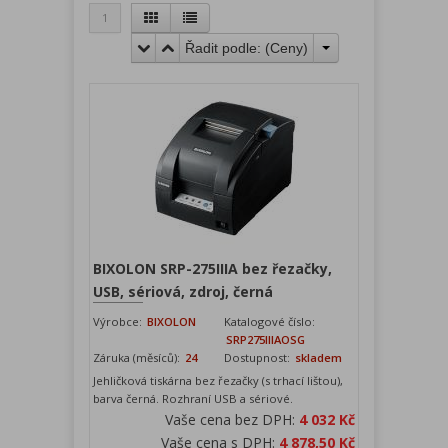
1
Řadit podle: (
Ceny
)
BIXOLON SRP-275IIIA bez řezačky,
USB, sériová, zdroj, černá
Výrobce:
BIXOLON
Katalogové číslo:
SRP275IIIAOSG
Záruka (měsíců):
24
Dostupnost:
skladem
Jehličková tiskárna bez řezačky (s trhací lištou),
barva černá. Rozhraní USB a sériové.
Vaše cena bez DPH:
4 032 Kč
Vaše cena s DPH:
4 878,50 Kč