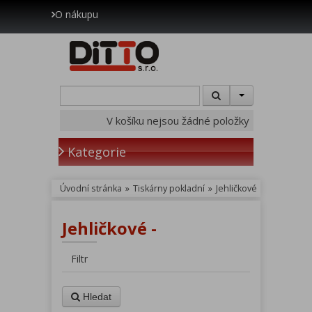
O nákupu
V košíku nejsou žádné položky
Kategorie
Úvodní stránka
»
Tiskárny pokladní
»
Jehličkové
Jehličkové -
Filtr
Hledat