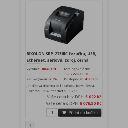
BIXOLON SRP-275IIIC řezačka, USB,
Ethernet, sériová, zdroj, černá
Výrobce:
BIXOLON
Katalogové číslo:
SRP275IIICUSEB
Záruka (měsíců):
24
Dostupnost:
skladem
Jehličková tiskárna se řezačkou, barva černá.
Rozhraní USB, Ethernet a RS-232.
Vaše cena bez DPH:
5 022 Kč
Vaše cena s DPH:
6 076,50 Kč
Přidat do košíku
1