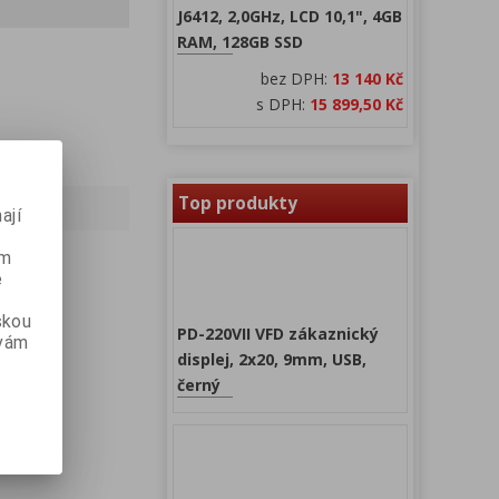
J6412, 2,0GHz, LCD 10,1", 4GB
RAM, 128GB SSD
bez DPH:
13 140 Kč
s DPH:
15 899,50 Kč
Top produkty
ají
ém
e
skou
PD-220VII VFD zákaznický
 vám
displej, 2x20, 9mm, USB,
černý