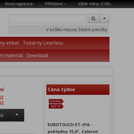
Nová registrace
Přihlášení
Výběr měny: (
CZK
)
V košíku nejsou žádné položky
ny etiket
Tiskárny Linerless
í materiál
Download
ní
Cena týdne
Kč
NOVINKA
Kč
NÁŠ TIP
ku
EUROTOUCH ET-916 -
pokladna 15,6", Celeron