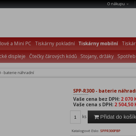
O nákupu
ové a Mini PC
Tiskárny pokladní
Tiskárny mobilní
Tiskár
cké displeje
Čtečky čárových kódů
Stojany, držáky
Spotřebn
 - baterie náhradní
SPP-R300 - baterie náhrad
Vaše cena bez DPH:
2 070 
Vaše cena s DPH:
2 504,50 
ks
Přidat do koší
Katalogové číslo:
SPPR300PBP