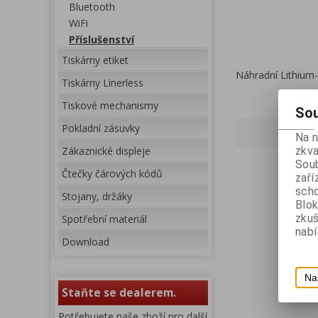
Bluetooth
WiFi
Příslušenství
Tiskárny etiket
Náhradní Lithium-
Tiskárny Linerless
Tiskové mechanismy
Sou
Pokladní zásuvky
Na 
zkva
Zákaznické displeje
Soub
Čtečky čárových kódů
zaří
scho
Stojany, držáky
Blok
zku
Spotřební materiál
nabí
Download
Na
Staňte se dealerem.
Potřebujete naše zboží pro další