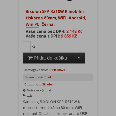
Bixolon SPP-R310W K mobilní
tiskárna 80mm, WiFi, Android,
Win PC. Černá.
Vaše cena bez DPH:
8 148 Kč
Vaše cena s DPH:
9 859 Kč
ks
Přidat do košíku
Katalogové číslo:
SPPR310WK
Záruka (měsíců):
24
Dostupnost:
Skladem
Dotaz na výrobek
Tisk
Samsung BIXOLON SPP-R310W K
mobilní termotiskárna 80 mm, WiFi
rozhraní. Obsahuje i konektor pro USB a