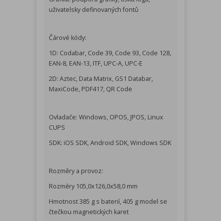
uživatelsky definovaných fontů
Čárové kódy:
1D: Codabar, Code 39, Code 93, Code 128,
EAN-8, EAN-13, ITF, UPC-A, UPC-E
2D: Aztec, Data Matrix, GS1 Databar,
MaxiCode, PDF417, QR Code
Ovladače: Windows, OPOS, JPOS, Linux
CUPS
SDK: iOS SDK, Android SDK, Windows SDK
Rozměry a provoz:
Rozměry 105,0x126,0x58,0 mm
Hmotnost 385 g s baterií, 405 g model se
čtečkou magnetických karet