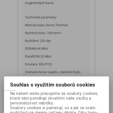
magnetických karet.
Technické parametry:
Metoda tisku: Direct Thermal
Rychlost tisku: 100 mm/s
Rozlišení: 203 dpi
SDRAM 64 Mbit
FlaskROM 32 Mbit
Emulace: BXL/POS
Snímače konec papíru, otevření krytu
Baterie 7,4V Li-io, 2 600 mAh, nabíjecí
Souhlas s využitím souborů cookies
doba do 4 hodin
Na našem webu pracujeme se soubory cookies,
které nám pomáhají zkvalitnit naše služby a
Rozhraní:
personalizovat nabídky.
Bluetooth V3,0 + EDR, Easy Bluetooth
Soubory cookies si pamatují, co a jak ve svém
prohlížeči na daném zařízení děláte. Díky tomu
Pairing via NFC - modely s Bluetooth