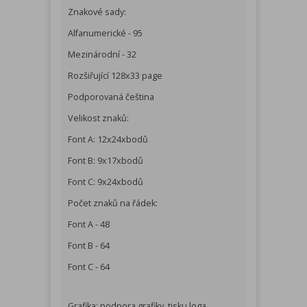
Znakové sady:
Alfanumerické - 95
Mezinárodní - 32
Rozšiřující 128x33 page
Podporovaná čeština
Velikost znaků:
Font A: 12x24xbodů
Font B: 9x17xbodů
Font C: 9x24xbodů
Počet znaků na řádek:
Font A - 48
Font B - 64
Font C - 64
Grafika: podpora grafiky, tisku loga,