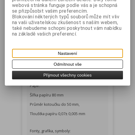
webová stránka funguje podle vás a je schopná
rozhraním
se přizpůsobit vašim preferencím.
WLAN 802.11 b/g/n (Ad-hoc, WiFi Direct) -
Blokování některých typů souborů může mít vliv
WEP40/104, WPA1/2 (PSK, EAP) - modely s
na vaši uživatelskou zkušenost s naším webem,
také nebudeme schopni poskytnout vám nabídku
WiFi rozhraním
na základě vašich preferencí.
sériové - všechny modely
USB 2.0 FS - všechny modely
Nastavení
Pro připojení USB nebo sériového
rozhraní je nutné použít speciální
Odmítnout vše
dodávaný kabel.
Přijmout všechny cookies
Papír:
Šířka papíru 80 mm
Průměr kotoučku do 50 mm,
Tloušťka papíru 0,07± 0,005 mm
Fonty, grafika, symboly: