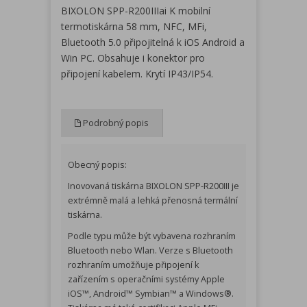
BIXOLON SPP-R200IIIai K mobilní
termotiskárna 58 mm, NFC, MFi,
Bluetooth 5.0 připojitelná k iOS Android a
Win PC. Obsahuje i konektor pro
připojení kabelem. Krytí IP43/IP54.
Podrobný popis
Obecný popis:
Inovovaná tiskárna BIXOLON SPP-R200III je
extrémně malá a lehká přenosná termální
tiskárna.
Podle typu může být vybavena rozhraním
Bluetooth nebo Wlan. Verze s Bluetooth
rozhraním umožňuje připojení k
zařízením s operačními systémy Apple
iOS™, Android™ Symbian™ a Windows®.