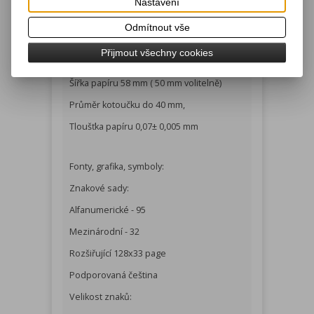
Nastavení
rozhraní je nutné použít speciální datový
kabel.
Odmítnout vše
Přijmout všechny cookies
Papír:
Šířka papíru 58 mm ( 50 mm volitelně)
Průměr kotoučku do 40 mm,
Tloušťka papíru 0,07± 0,005 mm
Fonty, grafika, symboly:
Znakové sady:
Alfanumerické - 95
Mezinárodní - 32
Rozšiřující 128x33 page
Podporovaná čeština
Velikost znaků: