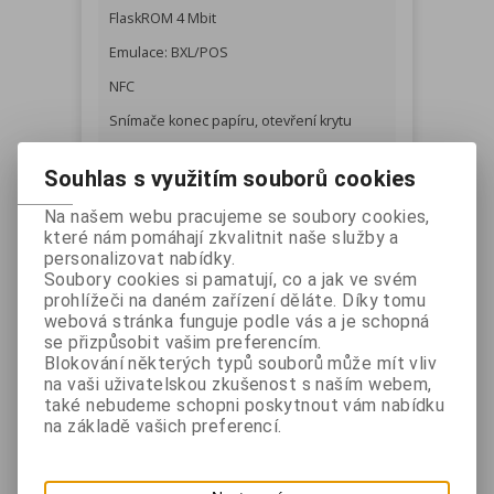
FlaskROM 4 Mbit
Emulace: BXL/POS
NFC
Snímače konec papíru, otevření krytu
Baterie 7,4V Li-io, 1 200 mAh, nabíjecí
Souhlas s využitím souborů cookies
doba do 2,5 hodiny
Na našem webu pracujeme se soubory cookies,
které nám pomáhají zkvalitnit naše služby a
Rozhraní:
personalizovat nabídky.
Bluetooth V5.0 - modely s Bluetooth
Soubory cookies si pamatují, co a jak ve svém
rozhraním
prohlížeči na daném zařízení děláte. Díky tomu
webová stránka funguje podle vás a je schopná
WLAN 802.11 b/g/n - (Ad-hoc, WiFi Direct) -
se přizpůsobit vašim preferencím.
EP40/104, WPA1/2 (PSK, EAP) - modely s
Blokování některých typů souborů může mít vliv
WiFi rozhraním
na vaši uživatelskou zkušenost s naším webem,
také nebudeme schopni poskytnout vám nabídku
sériové - všechny modely
na základě vašich preferencí.
USB V2.0 FS - všechny modely
Pro připojení USB nebo sériového