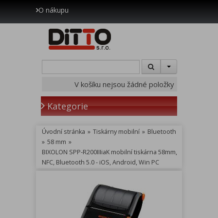
O nákupu
V košíku nejsou žádné položky
Kategorie
Úvodní stránka
»
Tiskárny mobilní
»
Bluetooth
»
58 mm
»
BIXOLON SPP-R200IIIiaK mobilní tiskárna 58mm,
NFC, Bluetooth 5.0 - iOS, Android, Win PC