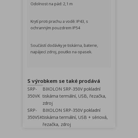
Odolnost na pád: 2,1 m
Krytí proti prachu a vodě: IP43, s
ochranným pouzdrem IP54
Součástí dodávky je tiskárna, baterie,
napájecí zdroj, poutko na opasek.
S výrobkem se také prodává
SRP-
BIXOLON SRP-350V pokladní
350VK
tiskárna termální, USB, řezačka,
zdroj
SRP-
BIXOLON SRP-350V pokladní
350VSK
tiskárna termální, USB + sériová,
řezačka, zdroj