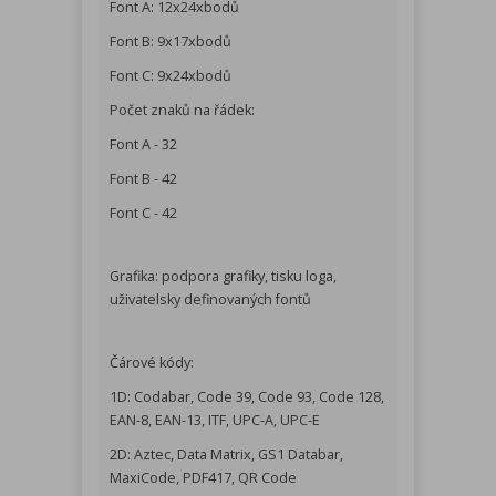
Font A: 12x24xbodů
Font B: 9x17xbodů
Font C: 9x24xbodů
Počet znaků na řádek:
Font A - 32
Font B - 42
Font C - 42
Grafika: podpora grafiky, tisku loga,
uživatelsky definovaných fontů
Čárové kódy:
1D: Codabar, Code 39, Code 93, Code 128,
EAN-8, EAN-13, ITF, UPC-A, UPC-E
2D: Aztec, Data Matrix, GS1 Databar,
MaxiCode, PDF417, QR Code