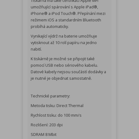
Tiskárna má také certifikaci Apple MFi
umožňující spárování s Apple iPad®,
iPhone® a iPod Touch®. Přepínání mezi
režimem iOS a standardním Bluetooth
probíhá automaticky.
Vynikající výdrž na baterie umožňuje
vytisknout až 10 rolí papíru na jedno
nabití.
K tiskárně je možné se připojit také
pomocí USB nebo sériového kabelu.
Datové kabely nejsou součástí dodávky a
je nutné je objednat samostatně.
Technické parametry:
Metoda tisku: Direct Thermal
Rychlost tisku: do 100 mm/s
Rozlišení: 203 dpi
SDRAM 8 Mbit