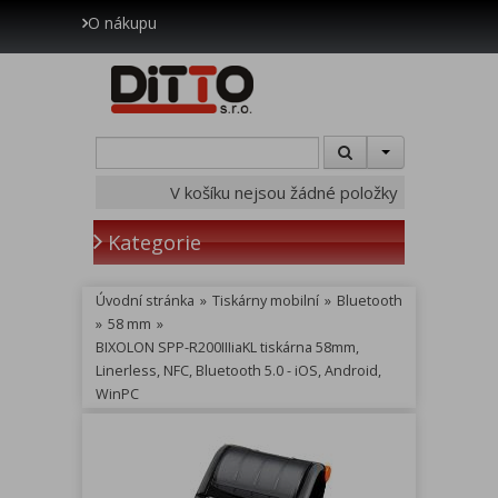
O nákupu
V košíku nejsou žádné položky
Kategorie
Úvodní stránka
»
Tiskárny mobilní
»
Bluetooth
»
58 mm
»
BIXOLON SPP-R200IIIiaKL tiskárna 58mm,
Linerless, NFC, Bluetooth 5.0 - iOS, Android,
WinPC