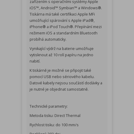
zařízením s operačními systémy Apple
iOS™, Android™ Symbian™ a Windows®.
Tiskárna má také certifikaci Apple MFi
umožňující spárování s Apple iPad®,
iPhone® a iPod Touch®. Přepínání mezi
režimem iOS a standardním Bluetooth
probíhá automaticky.
Vynikající výdrž na baterie umožňuje
vytisknout až 10 rolí papíru na jedno
nabití.
K tiskárně je možné se připojit také
pomocí USB nebo sériového kabelu.
Datové kabely nejsou součástí dodávky a
je nutné je objednat samostatně.
Technické parametry:
Metoda tisku: Direct Thermal
Rychlost tisku: do 100 mm/s