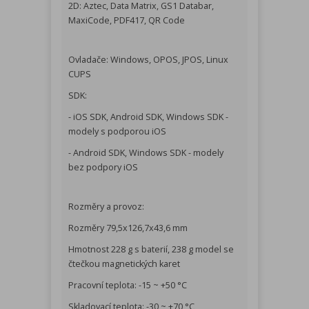
2D: Aztec, Data Matrix, GS1 Databar,
MaxiCode, PDF417, QR Code
Ovladače: Windows, OPOS, JPOS, Linux
CUPS
SDK:
- iOS SDK, Android SDK, Windows SDK -
modely s podporou iOS
- Android SDK, Windows SDK - modely
bez podpory iOS
Rozměry a provoz:
Rozměry 79,5x126,7x43,6 mm
Hmotnost 228 g s baterií, 238 g model se
čtečkou magnetických karet
Pracovní teplota: -15 ~ +50 °C
Skladovací teplota: -30 ~ +70 °C