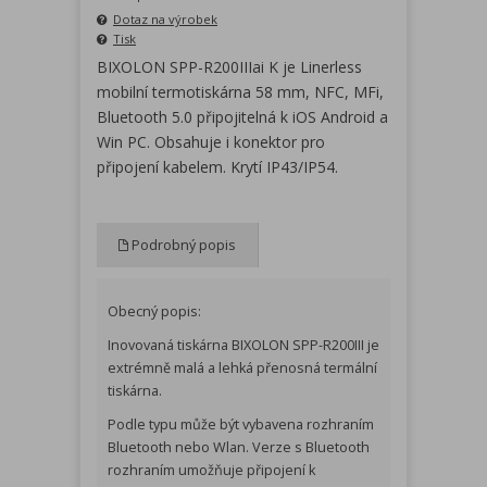
Dotaz na výrobek
Tisk
BIXOLON SPP-R200IIIai K je Linerless
mobilní termotiskárna 58 mm, NFC, MFi,
Bluetooth 5.0 připojitelná k iOS Android a
Win PC. Obsahuje i konektor pro
připojení kabelem. Krytí IP43/IP54.
Podrobný popis
Obecný popis:
Inovovaná tiskárna BIXOLON SPP-R200III je
extrémně malá a lehká přenosná termální
tiskárna.
Podle typu může být vybavena rozhraním
Bluetooth nebo Wlan. Verze s Bluetooth
rozhraním umožňuje připojení k