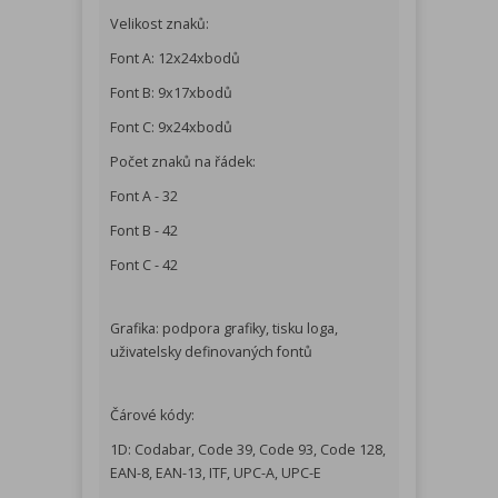
Velikost znaků:
Font A: 12x24xbodů
Font B: 9x17xbodů
Font C: 9x24xbodů
Počet znaků na řádek:
Font A - 32
Font B - 42
Font C - 42
Grafika: podpora grafiky, tisku loga,
uživatelsky definovaných fontů
Čárové kódy:
1D: Codabar, Code 39, Code 93, Code 128,
EAN-8, EAN-13, ITF, UPC-A, UPC-E