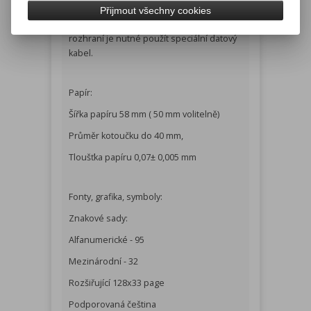
USB V2.0 FS - všechny modely
Přijmout všechny cookies
Pro připojení USB nebo sériového
rozhraní je nutné použít speciální datový
kabel.
Papír:
Šířka papíru 58 mm ( 50 mm volitelně)
Průměr kotoučku do 40 mm,
Tloušťka papíru 0,07± 0,005 mm
Fonty, grafika, symboly:
Znakové sady:
Alfanumerické - 95
Mezinárodní - 32
Rozšiřující 128x33 page
Podporovaná čeština