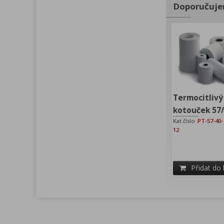
Doporučuj
Termocitlivý
kotouček 57/
Kat.číslo
PT-57-40-
12
Přidat do 