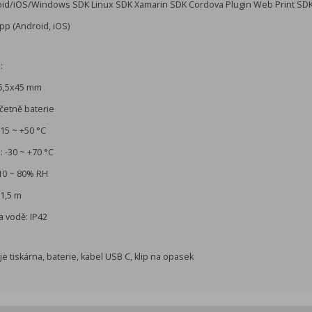
oid/iOS/Windows SDK Linux SDK Xamarin SDK Cordova Plugin Web Print SD
pp (Android, iOS)
:
15,5x45 mm
četně baterie
-15 ~ +50 °C
: -30 ~ +70 °C
 10 ~ 80% RH
1,5 m
 a vodě: IP42
e tiskárna, baterie, kabel USB C, klip na opasek