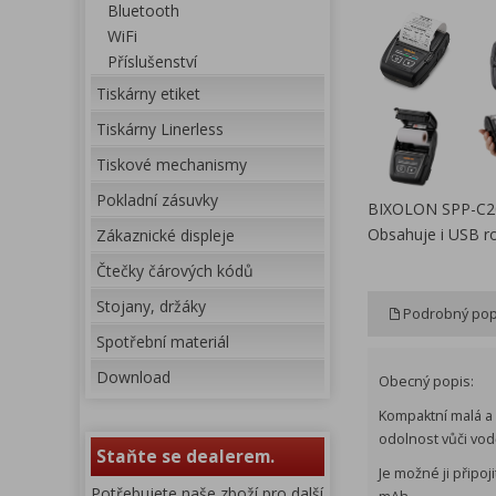
Bluetooth
WiFi
Příslušenství
Tiskárny etiket
Tiskárny Linerless
Tiskové mechanismy
Pokladní zásuvky
BIXOLON SPP-C200
Obsahuje i USB roz
Zákaznické displeje
Čtečky čárových kódů
Stojany, držáky
Podrobný pop
Spotřební materiál
Download
Obecný popis:
Kompaktní malá a l
odolnost vůči vod
Staňte se dealerem.
Je možné ji připo
Potřebujete naše zboží pro další