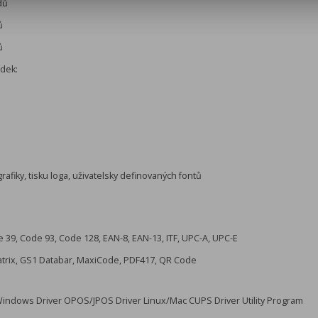
dů
ů
ů
ádek:
rafiky, tisku loga, uživatelsky definovaných fontů
 39, Code 93, Code 128, EAN-8, EAN-13, ITF, UPC-A, UPC-E
atrix, GS1 Databar, MaxiCode, PDF417, QR Code
 Windows Driver OPOS/JPOS Driver Linux/Mac CUPS Driver Utility Program