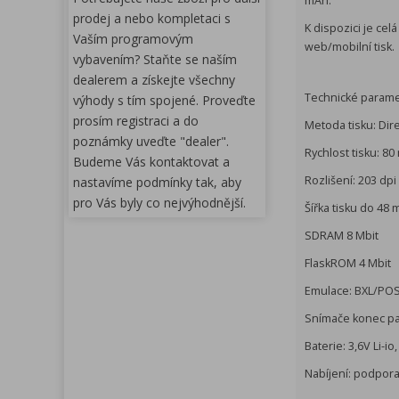
mAh.
prodej a nebo kompletaci s
K dispozici je cel
Vaším programovým
web/mobilní tisk.
vybavením? Staňte se naším
dealerem a získejte všechny
Technické parame
výhody s tím spojené. Proveďte
prosím registraci a do
Metoda tisku: Dir
poznámky uveďte "dealer".
Rychlost tisku: 8
Budeme Vás kontaktovat a
Rozlišení: 203 dpi
nastavíme podmínky tak, aby
pro Vás byly co nejvýhodnější.
Šířka tisku do 48
SDRAM 8 Mbit
FlaskROM 4 Mbit
Emulace: BXL/PO
Snímače konec pap
Baterie: 3,6V Li-i
Nabíjení: podpor