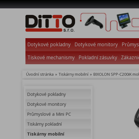
Dotykové pokladny
Dotykové monitory
Průmysl
Tiskové mechanismy
Pokladní zásuvky
Zákazni
Úvodní stránka
»
Tiskárny mobilní
»
BIXOLON SPP-C200iK mobi
Dotykové pokladny
Dotykové monitory
Průmyslové a Mini PC
Tiskárny pokladní
Tiskárny mobilní