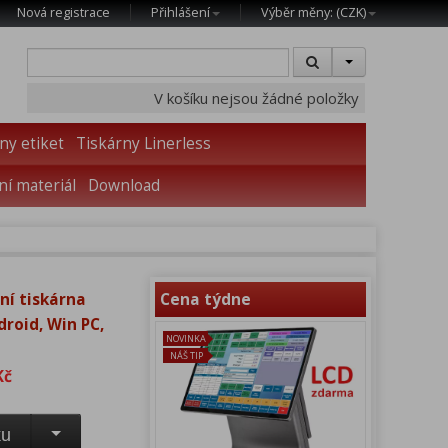
Nová registrace
Přihlášení
Výběr měny: (
CZK
)
V košíku nejsou žádné položky
ny etiket
Tiskárny Linerless
í materiál
Download
ní tiskárna
Cena týdne
droid, Win PC,
NOVINKA
NÁŠ TIP
Kč
ku