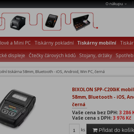
O nákupu
ové a Mini PC
Tiskárny pokladní
Tiskárny mobilní
Tiskár
cké displeje
Čtečky čárových kódů
Stojany, držáky
Spotřebn
lní tiskárna 58mm, Bluetooth - iOS, Android, Win PC, černá
BIXOLON SPP-C200iK mobil
58mm, Bluetooth - iOS, An
černá
Vaše cena bez DPH:
3 286 
Vaše cena s DPH:
3 976 Kč
ks
Přidat do koší