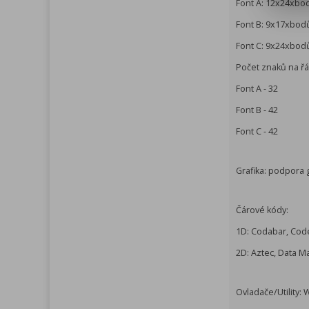
Font A: 12x24xbo
Font B: 9x17xbod
Font C: 9x24xbod
Počet znaků na ř
Font A - 32
Font B - 42
Font C - 42
Grafika: podpora g
Čárové kódy:
1D: Codabar, Code
2D: Aztec, Data M
Ovladače/Utility: