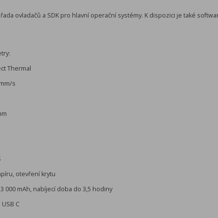
á řada ovladačů a SDK pro hlavní operační systémy. K dispozici je také softwa
try:
ect Thermal
0 mm/s
 mm
S
íru, otevření krytu
o, 3 000 mAh, nabíjecí doba do 3,5 hodiny
a USB C