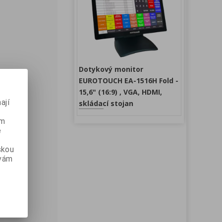
Dotykový monitor
EUROTOUCH EA-1516H Fold -
15,6" (16:9) , VGA, HDMI,
ají
skládací stojan
ém
e
skou
 vám