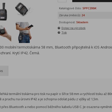
Katalogové číslo:
SPPC200iK
Záruka (měsíců):
24
Dostupnost:
Skladem
Dotaz na výrobek
Tisk
 mobilní termotiskárna 58 mm, Bluetooth připojitelná k iOS Androi
hraní. Krytí IP42. Černá.
is
ehká termální tiskárna pro tisk na papír o šířce 58 mm a rychlostí tisku až 
ě a prachu na úrovni IP42 a je schopna odolat pádu z výšky až 1,5m.
jit přes Bluetooth a nebo pomocí běžného kabelu USB C. Je osazena vyměnit