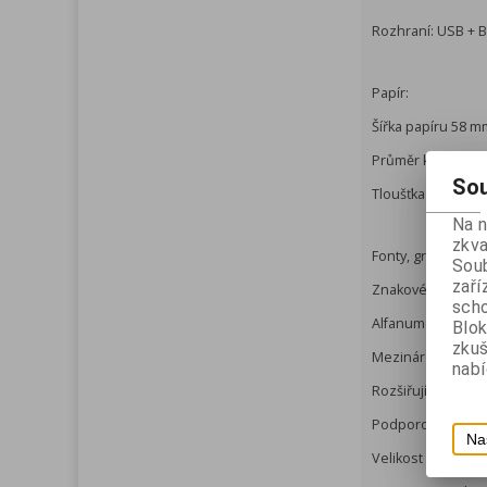
Rozhraní: USB + Bl
Papír:
Šířka papíru 58 m
Průměr kotoučku
Sou
Tloušťka papíru 0
Na 
zkva
Fonty, grafika, sy
Soub
zaří
Znakové sady:
scho
Alfanumerické - 9
Blok
zku
Mezinárodní - 32
nabí
Rozšiřující 128x3
Podporovaná češ
Na
Velikost znaků: