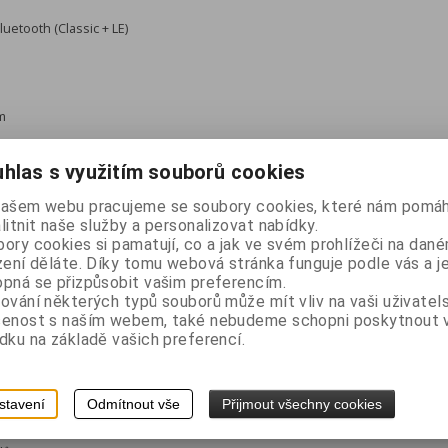
uetooth (Classic + LE)
m
 do 40 mm
hlas s využitím souborů cookies
,07± 0,005 mm
našem webu pracujeme se soubory cookies, které nám pomáh
litnit naše služby a personalizovat nabídky.
mboly:
ory cookies si pamatují, co a jak ve svém prohlížeči na dan
zení děláte. Díky tomu webová stránka funguje podle vás a j
pná se přizpůsobit vašim preferencím.
5
ování některých typů souborů může mít vliv na vaši uživatel
šenost s naším webem, také nebudeme schopni poskytnout
dku na základě vašich preferencí.
3 page
tina
stavení
Odmítnout vše
Přijmout všechny cookies