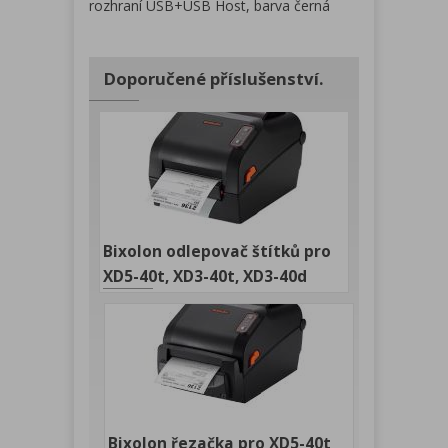
rozhraní USB+USB Host, barva černá
Doporučené příslušenství.
Bixolon odlepovač štítků pro
XD5-40t, XD3-40t, XD3-40d
Bixolon řezačka pro XD5-40t