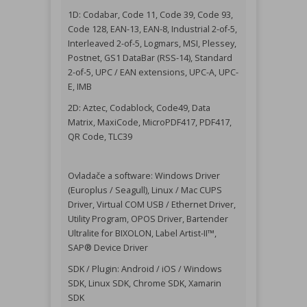
1D: Codabar, Code 11, Code 39, Code 93,
Code 128, EAN-13, EAN-8, Industrial 2-of-5,
Interleaved 2-of-5, Logmars, MSI, Plessey,
Postnet, GS1 DataBar (RSS-14), Standard
2-of-5, UPC / EAN extensions, UPC-A, UPC-
E, IMB
2D: Aztec, Codablock, Code49, Data
Matrix, MaxiCode, MicroPDF417, PDF417,
QR Code, TLC39
Ovladače a software: Windows Driver
(Europlus / Seagull), Linux / Mac CUPS
Driver, Virtual COM USB / Ethernet Driver,
Utility Program, OPOS Driver, Bartender
Ultralite for BIXOLON, Label Artist-II™,
SAP® Device Driver
SDK / Plugin: Android / iOS / Windows
SDK, Linux SDK, Chrome SDK, Xamarin
SDK