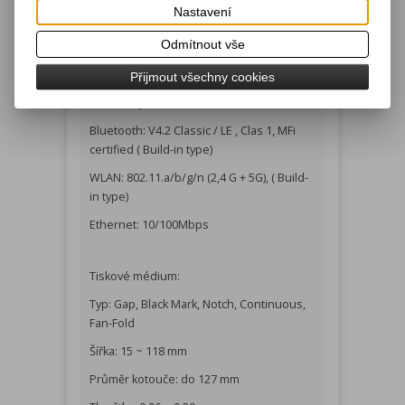
- USB V2.0 FS + USB Host + Serial +
Nastavení
Ethernet + WLAN
Odmítnout vše
- USB V2.0 FS + USB Host + Serial +
Ethernet + Bluetooth
Přijmout všechny cookies
Parametry:
Bluetooth: V4.2 Classic / LE , Clas 1, MFi
certified ( Build-in type)
WLAN: 802.11.a/b/g/n (2,4 G + 5G), ( Build-
in type)
Ethernet: 10/100Mbps
Tiskové médium:
Typ: Gap, Black Mark, Notch, Continuous,
Fan-Fold
Šířka: 15 ~ 118 mm
Průměr kotouče: do 127 mm