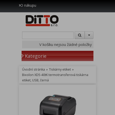
O nákupu
V košíku nejsou žádné položky
Kategorie
Úvodní stránka
»
Tiskárny etiket
»
Bixolon XD5-40tK termotransferová tiskárna
etiket, USB, černá