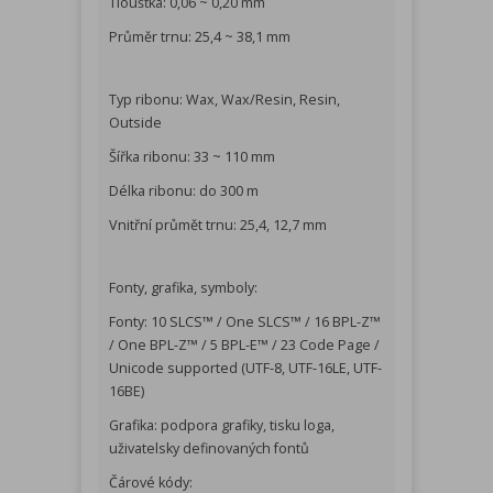
Tloušťka: 0,06 ~ 0,20 mm
Průměr trnu: 25,4 ~ 38,1 mm
Typ ribonu: Wax, Wax/Resin, Resin,
Outside
Šířka ribonu: 33 ~ 110 mm
Délka ribonu: do 300 m
Vnitřní průmět trnu: 25,4, 12,7 mm
Fonty, grafika, symboly:
Fonty: 10 SLCS™ / One SLCS™ / 16 BPL-Z™
/ One BPL-Z™ / 5 BPL-E™ / 23 Code Page /
Unicode supported (UTF-8, UTF-16LE, UTF-
16BE)
Grafika: podpora grafiky, tisku loga,
uživatelsky definovaných fontů
Čárové kódy: