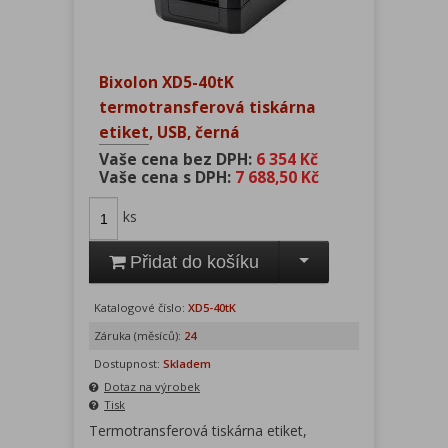
Bixolon XD5-40tK
termotransferová tiskárna
etiket, USB, černá
Vaše cena bez DPH:
6 354 Kč
Vaše cena s DPH:
7 688,50 Kč
ks
Přidat do košíku
Katalogové číslo:
XD5-40tK
Záruka (měsíců):
24
Dostupnost:
Skladem
Dotaz na výrobek
Tisk
Termotransferová tiskárna etiket,