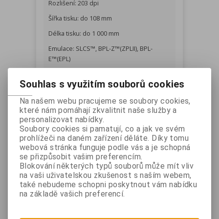
Rozlišení: 203 dpi
Šířka tisku: do 108 mm
Délka tisku: do 1 000 mm
Emulace: SLCS™, BPL-Z™(ZPLII), BPL-
E™(EPL)
Snímače: přítomnost štítku, mezera mezi
Souhlas s využitím souborů cookies
štítky, otevření krytu
Certifikace EnergyStar
Na našem webu pracujeme se soubory cookies,
které nám pomáhají zkvalitnit naše služby a
personalizovat nabídky.
Rozhraní (závisí na konkrétním typu
Soubory cookies si pamatují, co a jak ve svém
prohlížeči na daném zařízení děláte. Díky tomu
tiskárny):
webová stránka funguje podle vás a je schopná
- USB V2.0 + USB Host
se přizpůsobit vašim preferencím.
Blokování některých typů souborů může mít vliv
- USB V2.0 + USB Host + WLAN
na vaši uživatelskou zkušenost s naším webem,
- USB V2.0 + USB Host + Bluetooth
také nebudeme schopni poskytnout vám nabídku
na základě vašich preferencí.
- USB V2.0 FS + USB Host + Serial +
Ethernet