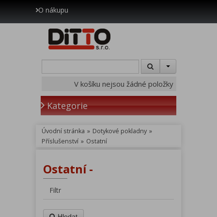
O nákupu
V košíku nejsou žádné položky
Kategorie
Úvodní stránka
»
Dotykové pokladny
»
Příslušenství
»
Ostatní
Ostatní -
Filtr
Hledat