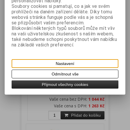
personalizovat nabídky.
Přidat do košíku
Soubory cookies si pamatují, co a jak ve svém
prohlížeči na daném zařízení děláte. Díky tomu
webová stránka funguje podle vás a je schopná
se přizpůsobit vašim preferencím.
Blokování některých typů souborů může mít vliv
na vaši uživatelskou zkušenost s naším webem,
také nebudeme schopni poskytnout vám nabídku
na základě vašich preferencí.
Nastavení
ET-716, ET-716II, 716III, ET-717 -
rozšíření SSD na 256GB
Odmítnout vše
Katalogové číslo:
Záruka (měsíců):
24
Přijmout všechny cookies
ETMSSD250
Dostupnost:
skladem
Rozšíření SSD na 250GB
Vaše cena bez DPH:
1 044 Kč
Vaše cena s DPH:
1 263 Kč
Přidat do košíku