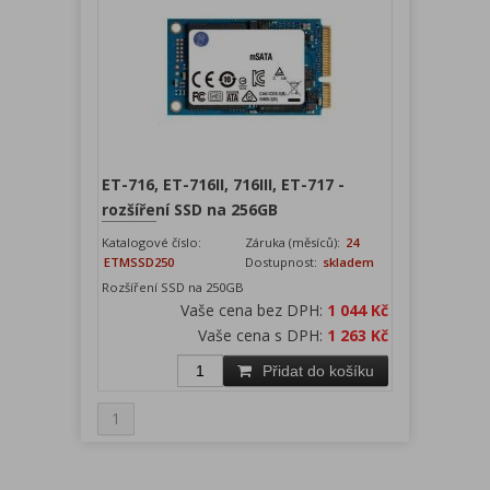
ET-716, ET-716II, 716III, ET-717 -
rozšíření SSD na 256GB
Katalogové číslo:
Záruka (měsíců):
24
ETMSSD250
Dostupnost:
skladem
Rozšíření SSD na 250GB
Vaše cena bez DPH:
1 044 Kč
Vaše cena s DPH:
1 263 Kč
Přidat do košíku
1