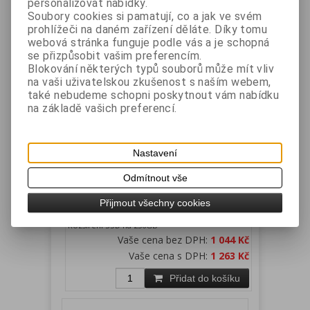
personalizovat nabídky.
Přidat do košíku
Soubory cookies si pamatují, co a jak ve svém
prohlížeči na daném zařízení děláte. Díky tomu
webová stránka funguje podle vás a je schopná
se přizpůsobit vašim preferencím.
Blokování některých typů souborů může mít vliv
na vaši uživatelskou zkušenost s naším webem,
také nebudeme schopni poskytnout vám nabídku
na základě vašich preferencí.
Nastavení
ET-715, ET-715II, ET-715III, ET-755 -
rozšíření SSD na 256GB
Odmítnout vše
Katalogové číslo:
Záruka (měsíců):
24
Přijmout všechny cookies
ET25SSD240
Dostupnost:
skladem
Rozšíření SSD na 256GB
Vaše cena bez DPH:
1 044 Kč
Vaše cena s DPH:
1 263 Kč
Přidat do košíku