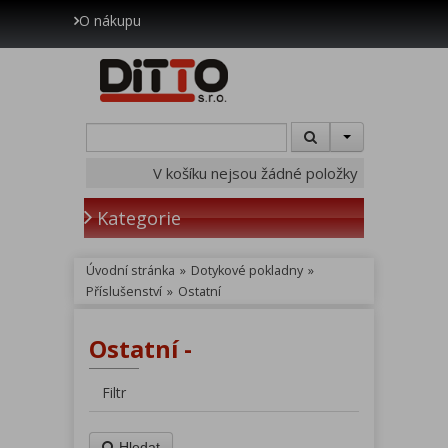
O nákupu
V košíku nejsou žádné položky
Kategorie
Úvodní stránka
»
Dotykové pokladny
»
Příslušenství
»
Ostatní
Ostatní -
Filtr
Hledat