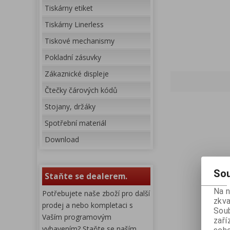
Tiskárny etiket
Tiskárny Linerless
Tiskové mechanismy
Pokladní zásuvky
Zákaznické displeje
Čtečky čárových kódů
Stojany, držáky
Spotřební materiál
Download
Sou
Staňte se dealerem.
Na 
Potřebujete naše zboží pro další
zkva
prodej a nebo kompletaci s
Soub
Vaším programovým
zaří
vybavením? Staňte se naším