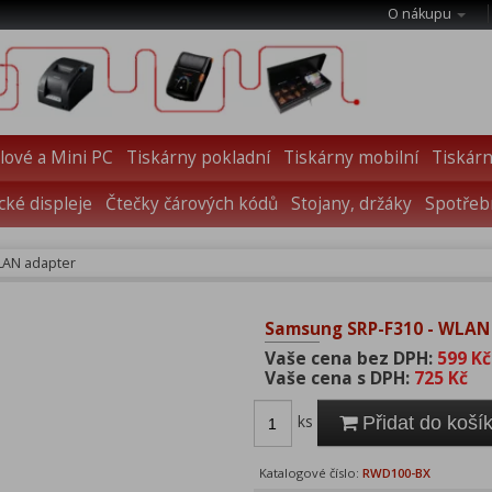
O nákupu
ové a Mini PC
Tiskárny pokladní
Tiskárny mobilní
Tiskárn
cké displeje
Čtečky čárových kódů
Stojany, držáky
Spotřebn
LAN adapter
Samsung SRP-F310 - WLAN
Vaše cena bez DPH:
599 Kč
Vaše cena s DPH:
725 Kč
ks
Přidat do koší
Katalogové číslo:
RWD100-BX