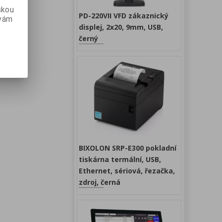
skou
PD-220VII VFD zákaznický
 vám
displej, 2x20, 9mm, USB,
černý
BIXOLON SRP-E300 pokladní
tiskárna termální, USB,
Ethernet, sériová, řezačka,
zdroj, černá