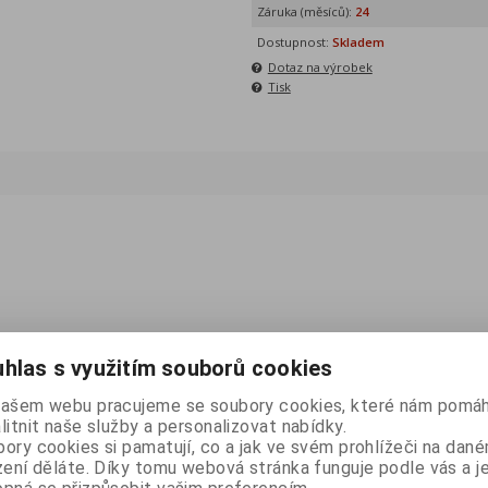
Záruka (měsíců):
24
Dostupnost:
Skladem
Dotaz na výrobek
Tisk
hlas s využitím souborů cookies
našem webu pracujeme se soubory cookies, které nám pomáh
litnit naše služby a personalizovat nabídky.
ory cookies si pamatují, co a jak ve svém prohlížeči na dan
zení děláte. Díky tomu webová stránka funguje podle vás a j