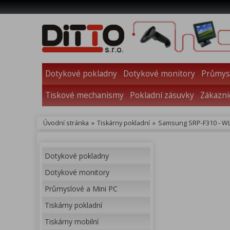
Dotykové pokladny
Dotykové monitory
Průmysl
Tiskové mechanismy
Pokladní zásuvky
Zákazni
Úvodní stránka
»
Tiskárny pokladní
»
Samsung SRP-F310 - W
Dotykové pokladny
Dotykové monitory
Průmyslové a Mini PC
Tiskárny pokladní
Tiskárny mobilní