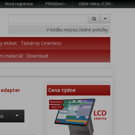
Nová registrace
Přihlášení
Výběr měny: (
CZK
)
V košíku nejsou žádné položky
y etiket
Tiskárny Linerless
í materiál
Download
 adapter
Cena týdne
NOVINKA
NÁŠ TIP
ku