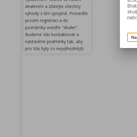
scho
Blok
dealerem a získejte všechny
zku
výhody s tím spojené. Proveďte
nabí
prosím registraci a do
poznámky uveďte "dealer".
Budeme Vás kontaktovat a
Na
nastavíme podmínky tak, aby
pro Vás byly co nejvýhodnější.