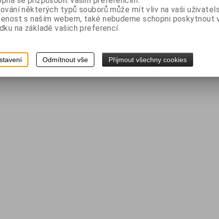
pná se přizpůsobit vašim preferencím.
ování některých typů souborů může mít vliv na vaši uživatel
šenost s naším webem, také nebudeme schopni poskytnout
dku na základě vašich preferencí.
stavení
Odmítnout vše
Přijmout všechny cookies