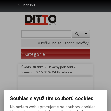
O nákupu
V košíku nejsou žádné položky
Kategorie
Úvodní stránka
»
Tiskárny pokladní
»
Samsung SRP-F310 - WLAN adapter
Samsung SRP-F310 - WLAN
Souhlas s využitím souborů cookies
adapter
Vaše cena bez DPH:
599 Kč
Na našem webu pracujeme se soubory cookies,
Vaše cena s DPH:
725 Kč