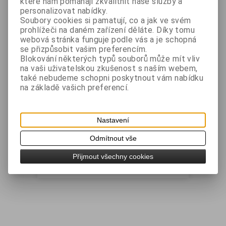
které nám pomáhají zkvalitnit naše služby a
personalizovat nabídky.
ks
Soubory cookies si pamatují, co a jak ve svém
prohlížeči na daném zařízení děláte. Díky tomu
webová stránka funguje podle vás a je schopná
Přidat do košíku
se přizpůsobit vašim preferencím.
Blokování některých typů souborů může mít vliv
Katalogové číslo:
RWD100-BX
na vaši uživatelskou zkušenost s naším webem,
také nebudeme schopni poskytnout vám nabídku
Záruka (měsíců):
24
na základě vašich preferencí.
Dostupnost:
Skladem
Dotaz na výrobek
Tisk
Nastavení
Odmítnout vše
Přijmout všechny cookies