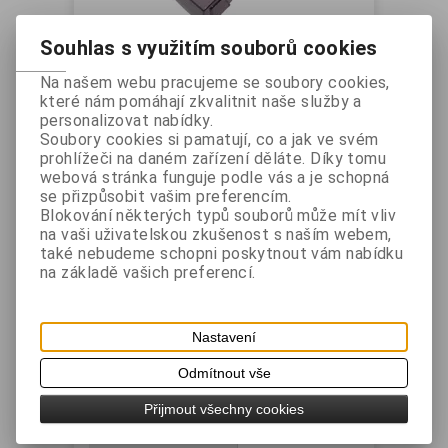
Souhlas s využitím souborů cookies
Samsung SRP-350plus -
Na našem webu pracujeme se soubory cookies,
ochranný plastový kryt
které nám pomáhají zkvalitnit naše služby a
Vaše cena bez DPH:
271 Kč
personalizovat nabídky.
Vaše cena s DPH:
328 Kč
Soubory cookies si pamatují, co a jak ve svém
prohlížeči na daném zařízení děláte. Díky tomu
ks
webová stránka funguje podle vás a je schopná
se přizpůsobit vašim preferencím.
Blokování některých typů souborů může mít vliv
Přidat do košíku
na vaši uživatelskou zkušenost s naším webem,
také nebudeme schopni poskytnout vám nabídku
Katalogové číslo:
RSC350+
na základě vašich preferencí.
Záruka (měsíců):
24
Dostupnost:
Skladem
Nastavení
Dotaz na výrobek
Tisk
Odmítnout vše
Ochranný plastový kryt pro SRP-350
Přijmout všechny cookies