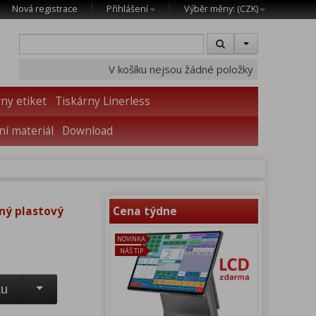
Nová registrace
Přihlášení
Výběr měny: (
CZK
)
V košíku nejsou žádné položky
ny etiket
Tiskárny Linerless
í materiál
Download
ný plastový
Cena týdne
NOVINKA
NÁŠ TIP
ku