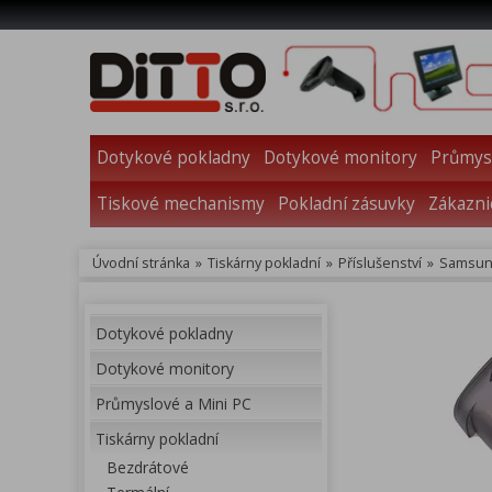
Dotykové pokladny
Dotykové monitory
Průmysl
Tiskové mechanismy
Pokladní zásuvky
Zákazni
Úvodní stránka
»
Tiskárny pokladní
»
Příslušenství
»
Samsung
Dotykové pokladny
Dotykové monitory
Průmyslové a Mini PC
Tiskárny pokladní
Bezdrátové