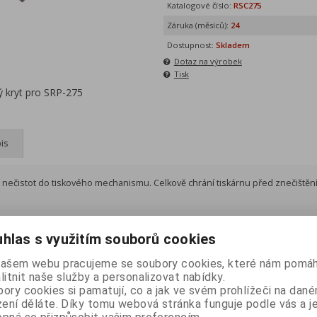
Katalogové číslo:
RSC275
Záruka (měsíců):
24
Dostupnost:
Skladem
Dotaz na výrobek
Tisk
ý kryt pro SRP-275
is
 nečistot do tiskového mechanismu. Celkově chrání tiskárnu před znečištěn
hlas s využitím souborů cookies
našem webu pracujeme se soubory cookies, které nám pomáh
litnit naše služby a personalizovat nabídky.
ory cookies si pamatují, co a jak ve svém prohlížeči na dan
zení děláte. Díky tomu webová stránka funguje podle vás a j