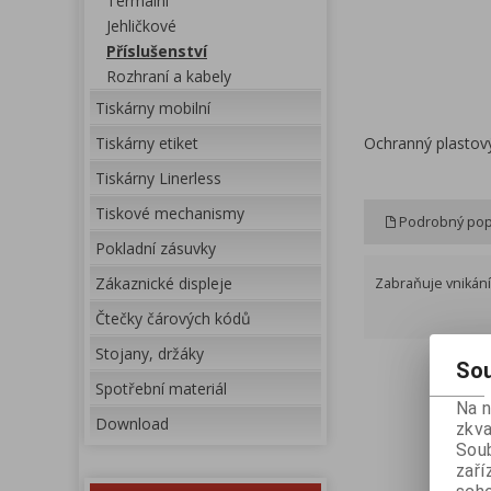
Termální
Jehličkové
Příslušenství
Rozhraní a kabely
Tiskárny mobilní
Tiskárny etiket
Ochranný plastov
Tiskárny Linerless
Tiskové mechanismy
Podrobný pop
Pokladní zásuvky
Zákaznické displeje
Zabraňuje vnikání
Čtečky čárových kódů
Stojany, držáky
Sou
Spotřební materiál
Na 
Download
zkva
Soub
zaří