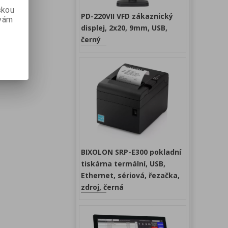
skou
PD-220VII VFD zákaznický
 vám
displej, 2x20, 9mm, USB,
černý
BIXOLON SRP-E300 pokladní
tiskárna termální, USB,
Ethernet, sériová, řezačka,
zdroj, černá