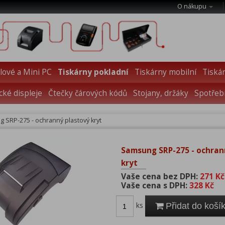
O nákupu
ové a Mini PC
Tiskárny pokladní
Tiskárny mobilní
Tiskár
cké displeje
Čtečky čárových kódů
Stojany, držáky
Spotřebn
 SRP-275 - ochranný plastový kryt
Samsung SRP-275 - ochran
kryt
Vaše cena bez DPH:
271 Kč
Vaše cena s DPH:
328 Kč
ks
Přidat do koší