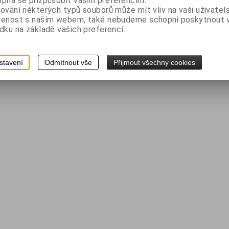
pná se přizpůsobit vašim preferencím.
ování některých typů souborů může mít vliv na vaši uživatel
šenost s naším webem, také nebudeme schopni poskytnout
dku na základě vašich preferencí.
stavení
Odmítnout vše
Přijmout všechny cookies