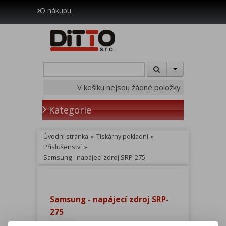
O nákupu
V košíku nejsou žádné položky
Kategorie
Úvodní stránka
»
Tiskárny pokladní
»
Příslušenství
»
Samsung - napájecí zdroj SRP-275
Samsung - napájecí zdroj SRP-
275
Vaše cena bez DPH:
780 Kč