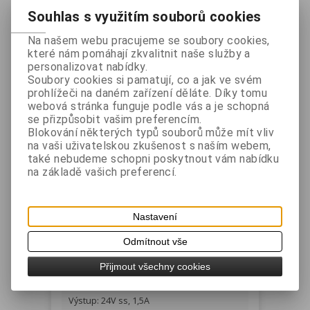
Vaše cena s DPH:
944 Kč
Souhlas s využitím souborů cookies
ks
Na našem webu pracujeme se soubory cookies,
které nám pomáhají zkvalitnit naše služby a
personalizovat nabídky.
Přidat do košíku
Soubory cookies si pamatují, co a jak ve svém
prohlížeči na daném zařízení děláte. Díky tomu
Katalogové číslo:
PWK402-00006A
webová stránka funguje podle vás a je schopná
se přizpůsobit vašim preferencím.
Záruka (měsíců):
24
Blokování některých typů souborů může mít vliv
Dostupnost:
Skladem
na vaši uživatelskou zkušenost s naším webem,
Dotaz na výrobek
také nebudeme schopni poskytnout vám nabídku
Tisk
na základě vašich preferencí.
Napájecí zdroj pro tiskárny SRP-275
Nastavení
Podrobný popis
Odmítnout vše
Přijmout všechny cookies
Vstup: 100-240V st 50/60Hz, 1,0A
Výstup: 24V ss, 1,5A