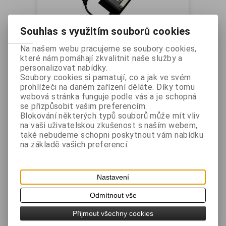
Souhlas s využitím souborů cookies
Bixolon napájecí zdroj SRP-
Na našem webu pracujeme se soubory cookies,
275II, SRP-275III
které nám pomáhají zkvalitnit naše služby a
Vaše cena bez DPH:
828 Kč
personalizovat nabídky.
Vaše cena s DPH:
1 002 Kč
Soubory cookies si pamatují, co a jak ve svém
prohlížeči na daném zařízení děláte. Díky tomu
ks
webová stránka funguje podle vás a je schopná
se přizpůsobit vašim preferencím.
Přidat do košíku
Blokování některých typů souborů může mít vliv
na vaši uživatelskou zkušenost s naším webem,
také nebudeme schopni poskytnout vám nabídku
Katalogové číslo:
PWK402-00008A
na základě vašich preferencí.
Záruka (měsíců):
24
Dostupnost:
Skladem
Nastavení
Dotaz na výrobek
Tisk
Odmítnout vše
Napájecí zdroj pro tiskárny SRP-275II a
SRP-275III
Přijmout všechny cookies