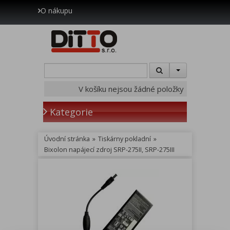
O nákupu
V košíku nejsou žádné položky
Kategorie
Úvodní stránka
»
Tiskárny pokladní
»
Bixolon napájecí zdroj SRP-275II, SRP-275III