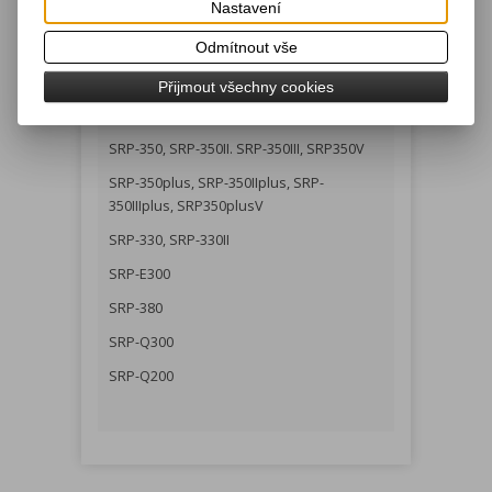
Nastavení
Odmítnout vše
Podrobný popis
Přijmout všechny cookies
Pro typy:
SRP-350, SRP-350II. SRP-350III, SRP350V
SRP-350plus, SRP-350IIplus, SRP-
350IIIplus, SRP350plusV
SRP-330, SRP-330II
SRP-E300
SRP-380
SRP-Q300
SRP-Q200