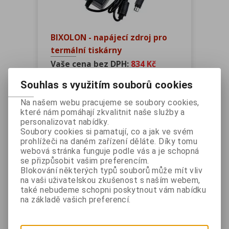
BIXOLON - napájecí zdroj pro
termální tiskárny
Vaše cena bez DPH:
834 Kč
Vaše cena s DPH:
1 009 Kč
Souhlas s využitím souborů cookies
ks
Na našem webu pracujeme se soubory cookies,
které nám pomáhají zkvalitnit naše služby a
Přidat do košíku
personalizovat nabídky.
Soubory cookies si pamatují, co a jak ve svém
Katalogové číslo:
PWK404
prohlížeči na daném zařízení děláte. Díky tomu
webová stránka funguje podle vás a je schopná
Záruka (měsíců):
24
se přizpůsobit vašim preferencím.
Dostupnost:
Skladem
Blokování některých typů souborů může mít vliv
na vaši uživatelskou zkušenost s naším webem,
Dotaz na výrobek
také nebudeme schopni poskytnout vám nabídku
Tisk
na základě vašich preferencí.
Bixolon - napájecí zdroj pro tiskárny
Bixolon