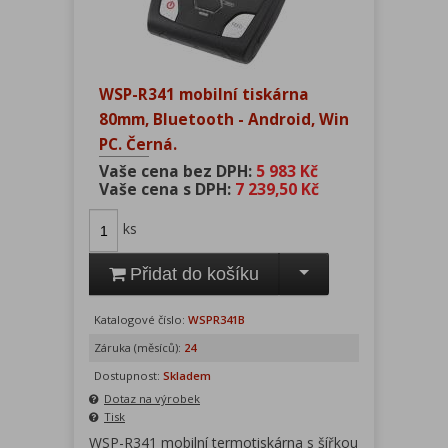
WSP-R341 mobilní tiskárna
80mm, Bluetooth - Android, Win
PC. Černá.
Vaše cena bez DPH:
5 983 Kč
Vaše cena s DPH:
7 239,50 Kč
ks
Přidat do košíku
Katalogové číslo:
WSPR341B
Záruka (měsíců):
24
Dostupnost:
Skladem
Dotaz na výrobek
Tisk
WSP-R341 mobilní termotiskárna s šířkou