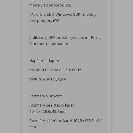
modely s podporou iOS
- Android SDK, Windows SDK - modely
bez podpory iOS
Indikátory: LED indikátory napájení, Error,
Bluetooth, stav baterie
Napájecí adaptér:
vstup: 100~250V AC, 50~60Hz
výstup: 8,4V DC, 0,8 A
Rozměry a provoz:
Rozměry bez čtečky karet
104,5x126,8x45,1 mm
Rozměry s čtečkou karet 104,5x138,5x45,1
mm