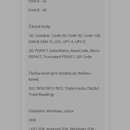
Font A - 32
Font B - 42
Čárové kódy:
1D: Codabar, Code 39, Code 93, Code 128,
EAN-8, EAN-13, I2/5, UPC-A, UPC-E
2D: PDF417, Data Matrix, MaxiCode, Micro
PDF417, Truncated PDF417, QR Code
Čtečka karet (pro modely se čtečkou
karet):
ISO 7810/7811/7812, Triple tracks (1&2&3
Track Reading)
Ovladače: Windows, Linux
SDK:
- iOS SDK, Android SDK, Windows SDK -