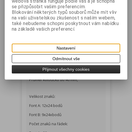
webová stránka funguje podle vás a je schopná
Rozhraní:
se přizpůsobit vašim preferencím.
Blokování některých typů souborů může mít vliv
Bluetooth V3,0
na vaši uživatelskou zkušenost s naším webem,
také nebudeme schopni poskytnout vám nabídku
Volitelně UART(RS-232)
na základě vašich preferencí.
Pro připojení USB nebo sériového
rozhraní je nutné použít speciální datový
kabel.
Nastavení
Odmítnout vše
Papír:
Přijmout všechny cookies
Šířka papíru 80 mm
Průměr kotoučku do 40 mm,
Velikost znaků:
Font A: 12x24 bodů
Font B: 9x24xbodů
Počet znaků na řádek: