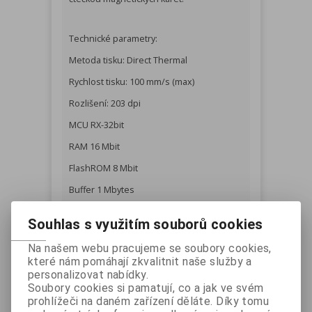
Technické parametry:
Metoda tisku: Direct Thermal
Rychlost tisku: 100 mm/s (max)
Rozlišení: 203 dpi
MCU RX-32bit
RAM 16 Mbit
FlashROM 8 Mbit
Buffer 1 Mbytes
Emulace: ESC/POS
Souhlas s využitím souborů cookies
Snímač konce papíru
Na našem webu pracujeme se soubory cookies,
Baterie 7,4V Li-io, 1 800 mAh - výdrž cca 1
které nám pomáhají zkvalitnit naše služby a
hodina nepřetržitého tisku, doba pro plné
personalizovat nabídky.
nabití 4 hodiny
Soubory cookies si pamatují, co a jak ve svém
prohlížeči na daném zařízení děláte. Díky tomu