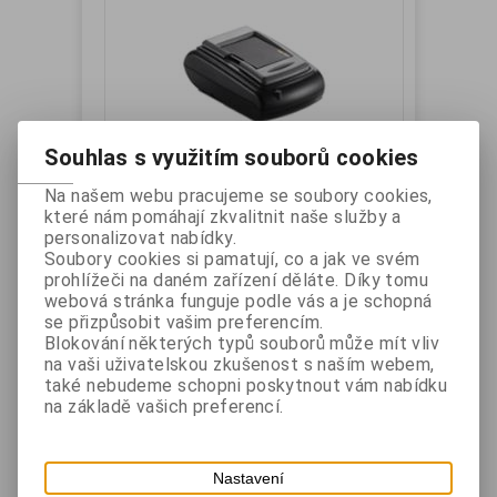
Souhlas s využitím souborů cookies
BIXOLON SPP-R200, R200II - dobíjecí
Na našem webu pracujeme se soubory cookies,
které nám pomáhají zkvalitnit naše služby a
stojánek baterie pro jednu baterii
personalizovat nabídky.
Soubory cookies si pamatují, co a jak ve svém
prohlížeči na daném zařízení děláte. Díky tomu
Výrobce:
BIXOLON
Katalogové číslo:
SPPR200IIPBD
webová stránka funguje podle vás a je schopná
Záruka (měsíců):
24
Dostupnost:
skladem
se přizpůsobit vašim preferencím.
Blokování některých typů souborů může mít vliv
Dobíjecí stanice pro jednu baterii tiskárny SPP-
na vaši uživatelskou zkušenost s naším webem,
R200II nebo SPP-R200.
také nebudeme schopni poskytnout vám nabídku
na základě vašich preferencí.
Vaše cena bez DPH:
702 Kč
Vaše cena s DPH:
849,50 Kč
Nastavení