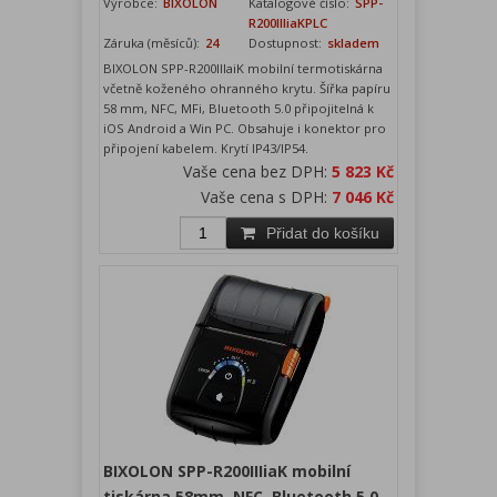
Výrobce:
BIXOLON
Katalogové číslo:
SPP-
R200IIIiaKPLC
Záruka (měsíců):
24
Dostupnost:
skladem
BIXOLON SPP-R200IIIaiK mobilní termotiskárna
včetně koženého ohranného krytu. Šířka papíru
58 mm, NFC, MFi, Bluetooth 5.0 připojitelná k
iOS Android a Win PC. Obsahuje i konektor pro
připojení kabelem. Krytí IP43/IP54.
Vaše cena bez DPH:
5 823 Kč
Vaše cena s DPH:
7 046 Kč
Přidat do košíku
BIXOLON SPP-R200IIIiaK mobilní
tiskárna 58mm, NFC, Bluetooth 5.0 -