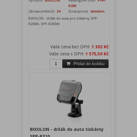
Výrobce:
BIXOLON
Katalogové číslo:
PVH-
R200
Záruka (měsíců):
24
Dostupnost:
skladem
BIXOLON - držák do auta pro tiskárny SPP-
R200III, SPP-R200iIII
Vaše cena bez DPH:
1 302 Kč
Vaše cena s DPH:
1 575,50 Kč
Přidat do košíku
BIXOLON - držák do auta tiskárny
SPP-R310