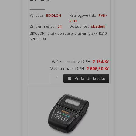
Výrobce:
BIXOLON
Katalogové číslo:
PVH-
R310
Záruka (měsíců):
24
Dostupnost:
skladem
BIXOLON - držák do auta pro tiskárny SPP-R310,
SPP-R310i
Vaše cena bez DPH:
2 154 Kč
Vaše cena s DPH:
2 606,50 Kč
Přidat do košíku