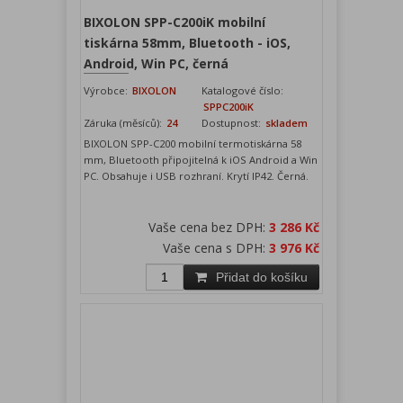
BIXOLON SPP-C200iK mobilní
tiskárna 58mm, Bluetooth - iOS,
Android, Win PC, černá
Výrobce:
BIXOLON
Katalogové číslo:
SPPC200iK
Záruka (měsíců):
24
Dostupnost:
skladem
BIXOLON SPP-C200 mobilní termotiskárna 58
mm, Bluetooth připojitelná k iOS Android a Win
PC. Obsahuje i USB rozhraní. Krytí IP42. Černá.
Vaše cena bez DPH:
3 286 Kč
Vaše cena s DPH:
3 976 Kč
Přidat do košíku