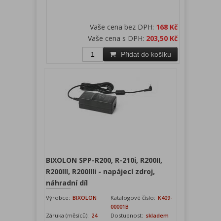
Vaše cena bez DPH:
168 Kč
Vaše cena s DPH:
203,50 Kč
Přidat do košíku
BIXOLON SPP-R200, R-210i, R200II,
R200III, R200IIIi - napájecí zdroj,
náhradní díl
Výrobce:
BIXOLON
Katalogové číslo:
K409-
00001B
Záruka (měsíců):
24
Dostupnost:
skladem