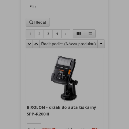
Filtr
Hledat
1
2
3
4
Řadit podle: (
Názvu produktu
)
BIXOLON - držák do auta tiskárny
SPP-R200III