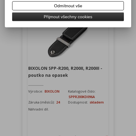
Přidat do košíku
Odmítnout vše
Přijmout všechny cookies
BIXOLON SPP-R200, R200II, R200III -
poutko na opasek
Výrobce:
BIXOLON
Katalogové číslo:
SPPR200KD096A
Záruka (měsíců):
24
Dostupnost:
skladem
Náhradní díl.