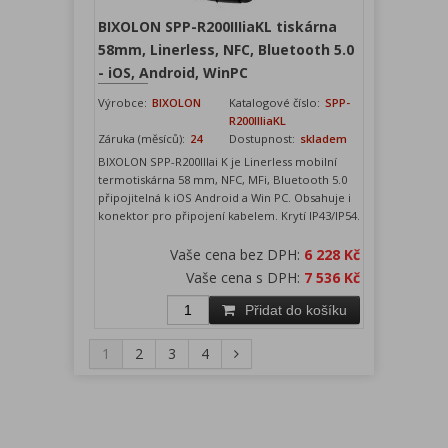
BIXOLON SPP-R200IIIiaKL tiskárna
58mm, Linerless, NFC, Bluetooth 5.0
- iOS, Android, WinPC
Výrobce:
BIXOLON
Katalogové číslo:
SPP-
R200IIIiaKL
Záruka (měsíců):
24
Dostupnost:
skladem
BIXOLON SPP-R200IIIai K je Linerless mobilní
termotiskárna 58 mm, NFC, MFi, Bluetooth 5.0
připojitelná k iOS Android a Win PC. Obsahuje i
konektor pro připojení kabelem. Krytí IP43/IP54.
Vaše cena bez DPH:
6 228 Kč
Vaše cena s DPH:
7 536 Kč
Přidat do košíku
1
2
3
4