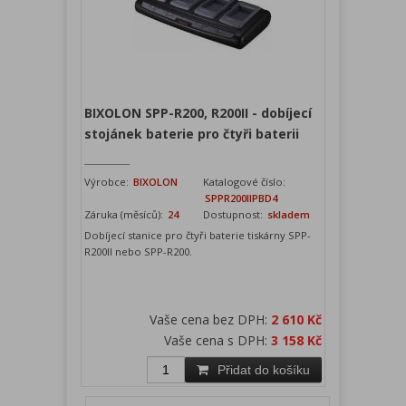
BIXOLON SPP-R200, R200II - dobíjecí
stojánek baterie pro čtyři baterii
Výrobce:
BIXOLON
Katalogové číslo:
SPPR200IIPBD4
Záruka (měsíců):
24
Dostupnost:
skladem
Dobíjecí stanice pro čtyři baterie tiskárny SPP-
R200II nebo SPP-R200.
Vaše cena bez DPH:
2 610 Kč
Vaše cena s DPH:
3 158 Kč
Přidat do košíku