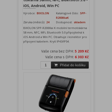
iOS, Android, Win PC
Výrobce:
BIXOLON
Katalogové číslo:
SPP-
R200IIIiaK
Záruka (měsíců):
24
Dostupnost:
skladem
BIXOLON SPP-R200IIIai K mobilní termotiskárna
58 mm, NFC, MFi, Bluetooth 5.0 připojitelná k
iOS Android a Win PC. Obsahuje i konektor pro
připojení kabelem. Krytí IP43/IP54.
Vaše cena bez DPH:
5 209 Kč
Vaše cena s DPH:
6 303 Kč
Přidat do košíku