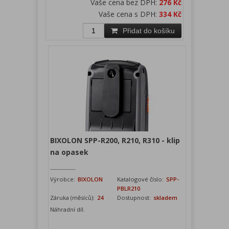
Vaše cena bez DPH:
276 Kč
Vaše cena s DPH:
334 Kč
Přidat do košíku
BIXOLON SPP-R200, R210, R310 - klip
na opasek
Výrobce:
BIXOLON
Katalogové číslo:
SPP-
PBLR210
Záruka (měsíců):
24
Dostupnost:
skladem
Náhradní díl.